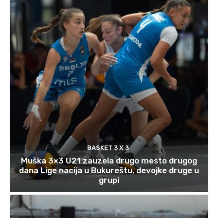
BASKET 3 X 3
Muška 3×3 U21 zauzela drugo mesto drugog
dana Lige nacija u Bukureštu, devojke druge u
grupi