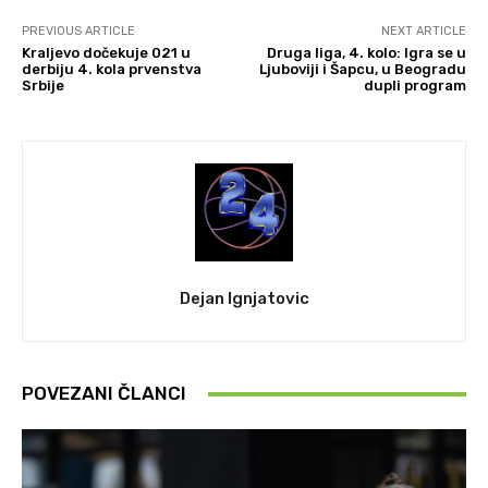
PREVIOUS ARTICLE
NEXT ARTICLE
Kraljevo dočekuje 021 u
Druga liga, 4. kolo: Igra se u
derbiju 4. kola prvenstva
Ljuboviji i Šapcu, u Beogradu
Srbije
dupli program
Dejan Ignjatovic
POVEZANI ČLANCI