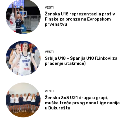
VESTI
Ženska U18 reprezentacija protiv
Finske za bronzu na Evropskom
prvenstvu
VESTI
Srbija U18 – Španija U18 (Linkovi za
praćenje utakmice)
VESTI
Ženska 3×3 U21 druga u grupi,
muška treća prvog dana Lige nacija
u Bukureštu