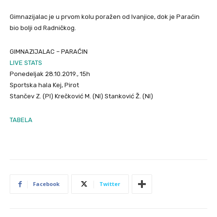
Gimnazijalac je u prvom kolu poražen od Ivanjice, dok je Paraćin
bio bolji od Radničkog.
GIMNAZIJALAC – PARAĆIN
LIVE STATS
Ponedeljak 28.10.2019., 15h
Sportska hala Kej, Pirot
Stančev Z. (PI) Krečković M. (NI) Stanković Ž. (NI)
TABELA
Facebook
Twitter