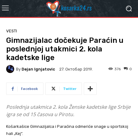
VESTI
Gimnazijalac dočekuje Paraćin u
poslednjoj utakmici 2. kola
kadetske lige
By
Dejan Ignjatovic
376
0
27. Октобар 2019.
Facebook
Twitter
Poslednja utakmica 2. kola Ženske kadetske lige Srbije
igra se od 15 časova u Pirotu.
Košarkašice Gimnazijalca i Paraćina odmeriće snage u sportskoj
hali „Kej“.