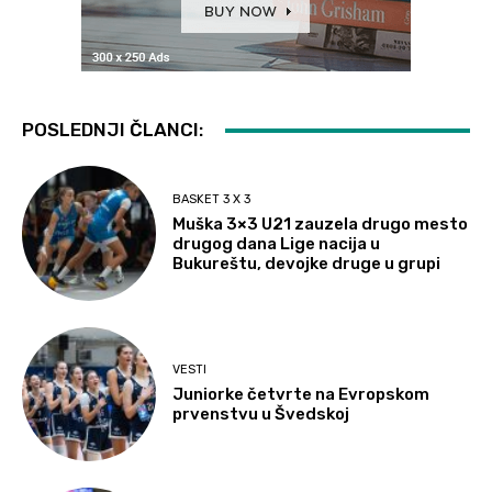
POSLEDNJI ČLANCI:
BASKET 3 X 3
Muška 3×3 U21 zauzela drugo mesto
drugog dana Lige nacija u
Bukureštu, devojke druge u grupi
VESTI
Juniorke četvrte na Evropskom
prvenstvu u Švedskoj