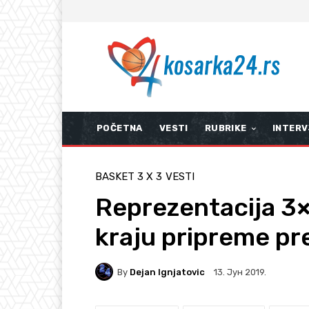
POČETNA
VESTI
RUBRIKE
INTERV
BASKET 3 X 3
VESTI
Reprezentacija 3×
kraju pripreme pre
By
Dejan Ignjatovic
13. Јун 2019.