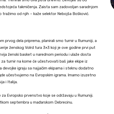
redstojeća takmičenja. Zaista sam zadovoljan saradnjom
o tražimo od njih – kaže selektor Nebojša Bošković.
m prvog dela priprema, planirali smo turnir u Rumuniji, a
iz serije ženskog Volrd tura 3×3 koji je ove godine prvi put
vija ženski basket u narednom periodu i ulaže dosta
d za turnir na kome će učestvovati baš jake ekipe iz
ka da devojke igraju sa najjačim ekipama i steknu dodatno
, gde učestvujemo na Evropskim igrama. Imamo izuzetno
a i Italija.
ije za Evropsko prvenstvo koje se održavaju u Rumuniji.
četkom septembra u mađarskom Debrecinu.