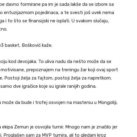
ipe davno formirane pa im je sada lakše da se izbore sa
čeo entuzijazmom pojedinaca, a te svesti još uvek nema
 i to što se finansijski ne isplati. U svakom slučaju,
tno.
×3 basket, Bošković kaže.
ciju kod devojaka. To uliva nadu da nešto može da se
e motivisane, prepoznajem na treningu žar koji ovaj sport
. Postoji želja za fajtom, postoji želja za napretkom.
mo dve igračice koje su igrale ranijih godina.
ože da bude i trofej osvojen na mastersu u Mongoliji,
ja ekipa Zemun je osvojila turnir. Mnogo nam je značilo jer
. Proglašen sam za MVP turnira, ali to gledam kroz