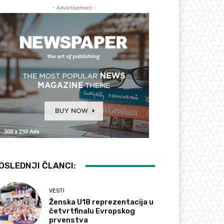
- Advertisement -
OSLEDNJI ČLANCI:
VESTI
Ženska U18 reprezentacija u
četvrtfinalu Evropskog
prvenstva