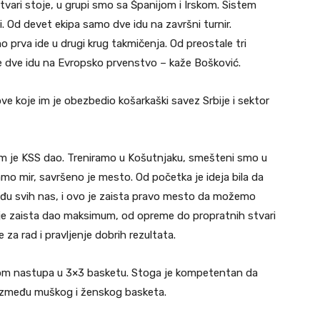
vari stoje, u grupi smo sa Španijom i Irskom. Sistem
ji. Od devet ekipa samo dve idu na završni turnir.
mo prva ide u drugi krug takmičenja. Od preostale tri
e dve idu na Evropsko prvenstvo – kaže Bošković.
ve koje im je obezbedio košarkaški savez Srbije i sektor
m je KSS dao. Treniramo u Košutnjaku, smešteni smo u
amo mir, savršeno je mesto. Od početka je ideja bila da
eđu svih nas, i ovo je zaista pravo mesto da možemo
je zaista dao maksimum, od opreme do propratnih stvari
za rad i pravljenje dobrih rezultata.
om nastupa u 3×3 basketu. Stoga je kompetentan da
i između muškog i ženskog basketa.