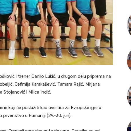
ošković i trener Danilo Lukić, u drugom delu priprema na
beljić, Jefimija Karakašević, Tamara Rajić, Mirjana
 Stojanović i Milica Inđić.
rnir koji će poslužiti kao uvertira za Evropske igre u
sko prvenstvo u Rumuniji (29.-30. jun).
ma. Trenirali smo dva puta dnevno. Devojke su od