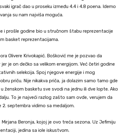
e svaki igrač dao u proseku između 4.4 i 4.8 poena. Idemo
ekivanja su nam najviša moguća.
je i prošle godine bio u stručnom štabu reprezentacije
kim basket reprezentacijama.
tora Olivere Krivokapić. Bošković me je pozvao da
jer je on dečko sa velikom energijom. Već četiri godine
tivnih selekcija. Spoj njegove energije i mog
obru priču. Nije nikakva priča, ja dolazim samo tamo gde
 ženskom basketu sve svodi na jednu ili dve lopte. Ako
ju. To je najveći razlog zašto sam ovde, verujem da
 2. septembra vidimo sa medaljom.
e Mirjana Beronja, kojoj je ovo treća sezona. Uz Jefimiju
entaciji, jedina sa iole iskustvom.