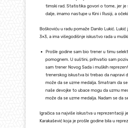
timski rad. Statistika govori o tome, jer j
dalje, imamo nastupe u Kini i Rusiji, a oč
Boškoviću u radu pomaže Danilo Lukić. Lukić 
3×3, a ima višegodišnje iskustvo rada u muš
Prošle godine sam bio trener u timu selek
pomognem. U suštini, prihvatio sam poziv 
sam trener Novog Sada i muških reprezenta
trenerskog iskustva bi trebao da napravi d
može da se uzme medalja. Smatram da se u
naše devojke to ubace mogu da uzmu medal
može da se uzme medalja. Nadam se da se
Igračica sa najviše iskustva u reprezentaciji j
Karakašević koja je prošle godine bila u reprez