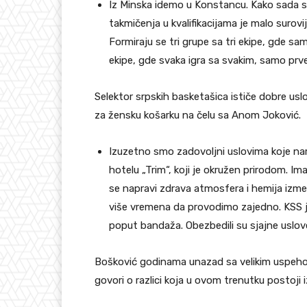
Iz Minska idemo u Konstancu. Kako sada st
takmičenja u kvalifikacijama je malo surovi
Formiraju se tri grupe sa tri ekipe, gde sa
ekipe, gde svaka igra sa svakim, samo prv
Selektor srpskih basketašica ističe dobre uslo
za žensku košarku na čelu sa Anom Joković.
Izuzetno smo zadovoljni uslovima koje na
hotelu „Trim“, koji je okružen prirodom. Im
se napravi zdrava atmosfera i hemija izm
više vremena da provodimo zajedno. KSS 
poput bandaža. Obezbedili su sjajne uslove 
Bošković godinama unazad sa velikim uspeh
govori o razlici koja u ovom trenutku postoj