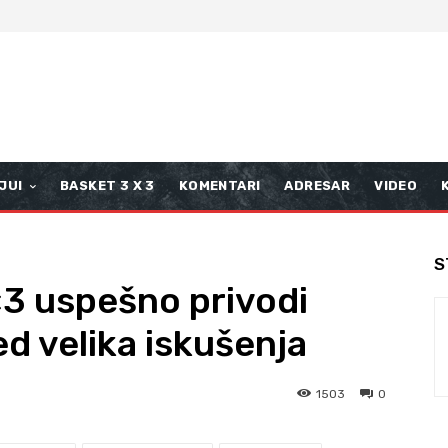
JUI
BASKET 3 X 3
KOMENTARI
ADRESAR
VIDEO
S
3 uspešno privodi
d velika iskušenja
1503
0