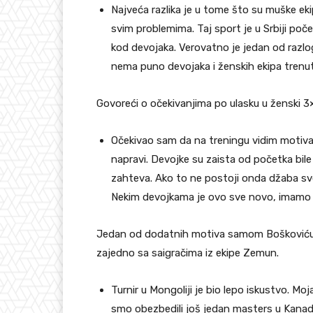
Najveća razlika je u tome što su muške ek
svim problemima. Taj sport je u Srbiji po
kod devojaka. Verovatno je jedan od razloga
nema puno devojaka i ženskih ekipa trenu
Govoreći o očekivanjima po ulasku u ženski 3
Očekivao sam da na treningu vidim motiva
napravi. Devojke su zaista od početka bil
zahteva. Ako to ne postoji onda džaba sve
Nekim devojkama je ovo sve novo, imamo sa
Jedan od dodatnih motiva samom Boškoviću m
zajedno sa saigračima iz ekipe Zemun.
Turnir u Mongoliji je bio lepo iskustvo. Mo
smo obezbedili još jedan masters u Kanadi