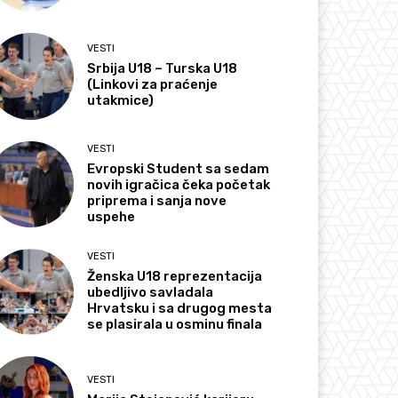
VESTI
Srbija U18 – Turska U18
(Linkovi za praćenje
utakmice)
VESTI
Evropski Student sa sedam
novih igračica čeka početak
priprema i sanja nove
uspehe
VESTI
Ženska U18 reprezentacija
ubedljivo savladala
Hrvatsku i sa drugog mesta
se plasirala u osminu finala
VESTI