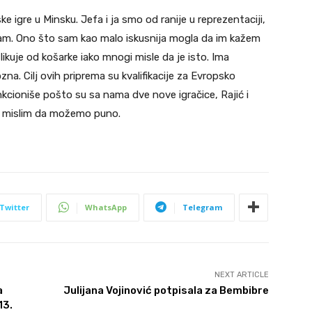
ske igre u Minsku. Jefa i ja smo od ranije u reprezentaciji,
itam. Ono što sam kao malo iskusnija mogla da im kažem
likuje od košarke iako mnogi misle da je isto. Ima
zna. Cilj ovih priprema su kvalifikacije za Evropsko
unkcioniše pošto su sa nama dve nove igračice, Rajić i
, mislim da možemo puno.
Twitter
WhatsApp
Telegram
NEXT ARTICLE
a
Julijana Vojinović potpisala za Bembibre
13.