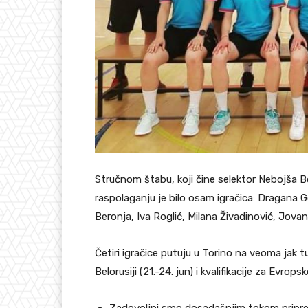
Stručnom štabu, koji čine selektor Nebojša B
raspolaganju je bilo osam igračica: Dragana Go
Beronja, Iva Roglić, Milana Živadinović, Jovana
Četiri igračice putuju u Torino na veoma jak tu
Belorusiji (21.-24. jun) i kvalifikacije za Evrop
Zadovoljni smo dosadašnjim tokom pripre