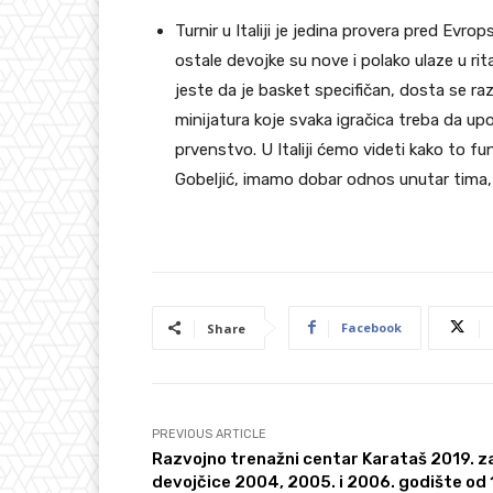
Turnir u Italiji je jedina provera pred Evrop
ostale devojke su nove i polako ulaze u r
jeste da je basket specifičan, dosta se raz
minijatura koje svaka igračica treba da upo
prvenstvo. U Italiji ćemo videti kako to f
Gobeljić, imamo dobar odnos unutar tima
Facebook
Share
PREVIOUS ARTICLE
Razvojno trenažni centar Karataš 2019. z
devojčice 2004, 2005. i 2006. godište od 