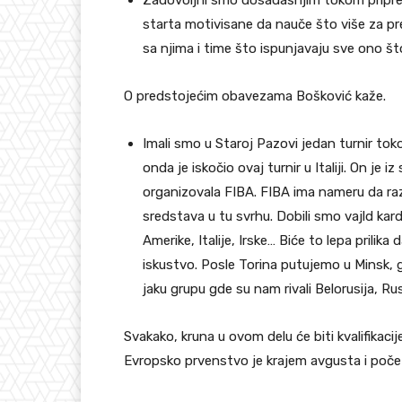
starta motivisane da nauče što više za p
sa njima i time što ispunjavaju sve ono št
O predstojećim obavezama Bošković kaže.
Imali smo u Staroj Pazovi jedan turnir toko
onda je iskočio ovaj turnir u Italiji. On je 
organizovala FIBA. FIBA ima nameru da raz
sredstava u tu svrhu. Dobili smo vajld kar
Amerike, Italije, Irske… Biće to lepa prili
iskustvo. Posle Torina putujemo u Minsk
jaku grupu gde su nam rivali Belorusija, Rusij
Svakako, kruna u ovom delu će biti kvalifikac
Evropsko prvenstvo je krajem avgusta i po