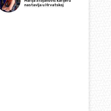
Marija Stojanović karijeru
nastavlja u Hrvatskoj