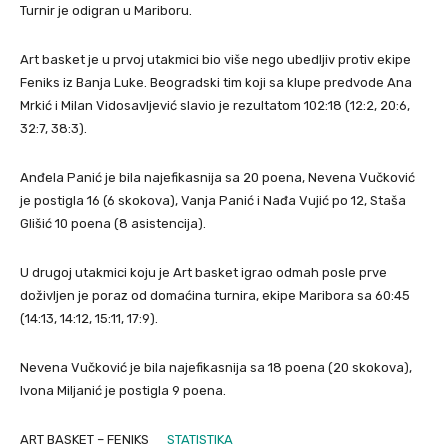
Turnir je odigran u Mariboru.
Art basket je u prvoj utakmici bio više nego ubedljiv protiv ekipe
Feniks iz Banja Luke. Beogradski tim koji sa klupe predvode Ana
Mrkić i Milan Vidosavljević slavio je rezultatom 102:18 (12:2, 20:6,
32:7, 38:3).
Anđela Panić je bila najefikasnija sa 20 poena, Nevena Vučković
je postigla 16 (6 skokova), Vanja Panić i Nađa Vujić po 12, Staša
Glišić 10 poena (8 asistencija).
U drugoj utakmici koju je Art basket igrao odmah posle prve
doživljen je poraz od domaćina turnira, ekipe Maribora sa 60:45
(14:13, 14:12, 15:11, 17:9).
Nevena Vučković je bila najefikasnija sa 18 poena (20 skokova),
Ivona Miljanić je postigla 9 poena.
ART BASKET – FENIKS
STATISTIKA