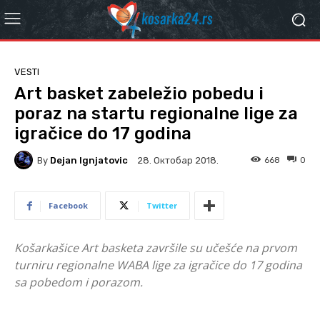
VESTI
Art basket zabeležio pobedu i
poraz na startu regionalne lige za
igračice do 17 godina
By
Dejan Ignjatovic
668
0
28. Октобар 2018.
Facebook
Twitter
Košarkašice Art basketa završile su učešće na prvom
turniru regionalne WABA lige za igračice do 17 godina
sa pobedom i porazom.