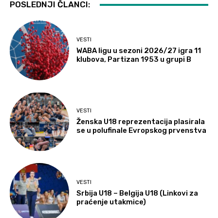
POSLEDNJI ČLANCI:
VESTI
WABA ligu u sezoni 2026/27 igra 11
klubova, Partizan 1953 u grupi B
VESTI
Ženska U18 reprezentacija plasirala
se u polufinale Evropskog prvenstva
VESTI
Srbija U18 – Belgija U18 (Linkovi za
praćenje utakmice)