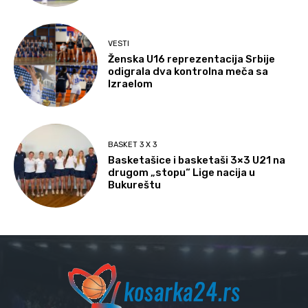
VESTI
Ženska U16 reprezentacija Srbije
odigrala dva kontrolna meča sa
Izraelom
BASKET 3 X 3
Basketašice i basketaši 3×3 U21 na
drugom „stopu“ Lige nacija u
Bukureštu