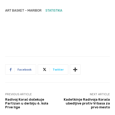
ART BASKET – MARIBOR
STATISTIKA
Facebook
Twitter
PREVIOUS ARTICLE
NEXT ARTICLE
Radivoj Korać dočekuje
Kadetkinje Radivoja Koraća
Partizan u derbiju 6. kola
ubedljive protiv Vrbasa za
Prve lige
prvo mesto