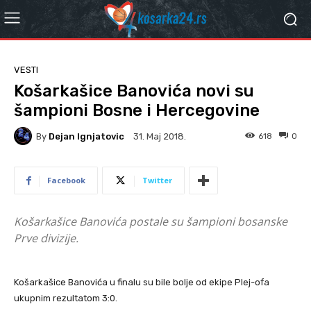
VESTI
Košarkašice Banovića novi su
šampioni Bosne i Hercegovine
By
Dejan Ignjatovic
618
0
31. Мај 2018.
Facebook
Twitter
Košarkašice Banovića postale su šampioni bosanske
Prve divizije.
Košarkašice Banovića u finalu su bile bolje od ekipe Plej-ofa
ukupnim rezultatom 3:0.