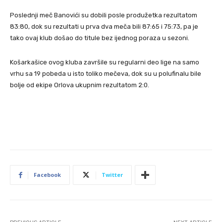
Poslednji meč Banovići su dobili posle produžetka rezultatom
83:80, dok su rezultati u prva dva meča bili 87:65 i 75:73, pa je
tako ovaj klub došao do titule bez ijednog poraza u sezoni.
Košarkašice ovog kluba završile su regularni deo lige na samo
vrhu sa 19 pobeda u isto toliko mečeva, dok su u polufinalu bile
bolje od ekipe Orlova ukupnim rezultatom 2:0.
Facebook
Twitter