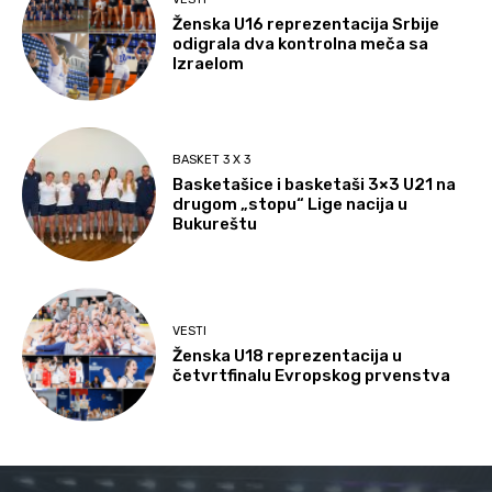
Ženska U16 reprezentacija Srbije
odigrala dva kontrolna meča sa
Izraelom
BASKET 3 X 3
Basketašice i basketaši 3×3 U21 na
drugom „stopu“ Lige nacija u
Bukureštu
VESTI
Ženska U18 reprezentacija u
četvrtfinalu Evropskog prvenstva