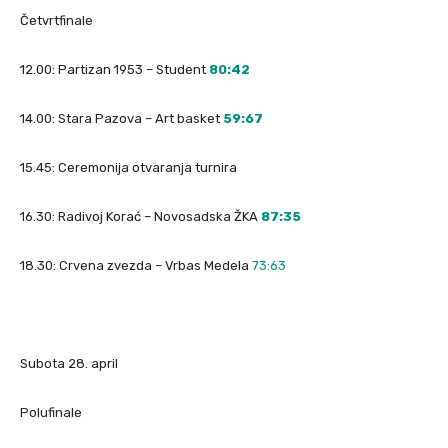
Četvrtfinale
12.00: Partizan 1953 – Student
80:42
14.00: Stara Pazova – Art basket
59:67
15.45: Ceremonija otvaranja turnira
16.30: Radivoj Korać – Novosadska ŽKA
87:35
18.30: Crvena zvezda – Vrbas Medela
73:63
Subota 28. april
Polufinale