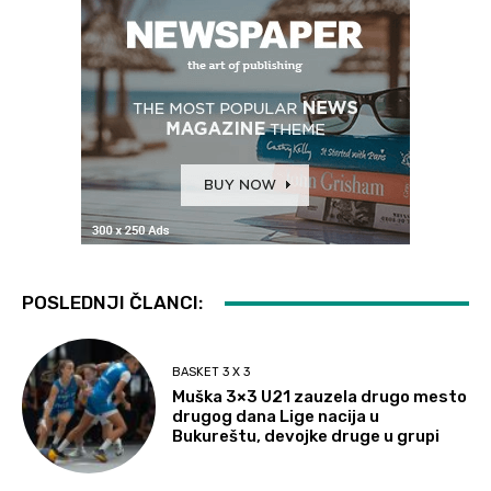
POSLEDNJI ČLANCI:
BASKET 3 X 3
Muška 3×3 U21 zauzela drugo mesto
drugog dana Lige nacija u
Bukureštu, devojke druge u grupi