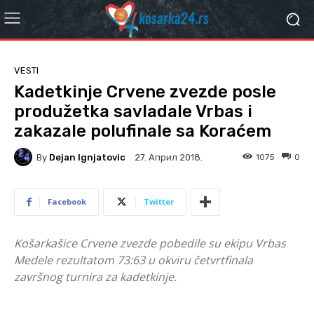
VESTI
Kadetkinje Crvene zvezde posle
produžetka savladale Vrbas i
zakazale polufinale sa Koraćem
By
Dejan Ignjatovic
1075
0
27. Април 2018.
Facebook
Twitter
Košarkašice Crvene zvezde pobedile su ekipu Vrbas
Medele rezultatom 73:63 u okviru četvrtfinala
završnog turnira za kadetkinje.