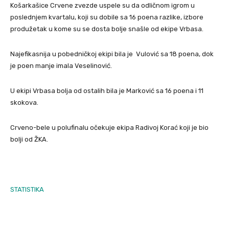
Košarkašice Crvene zvezde uspele su da odličnom igrom u
poslednjem kvartalu, koji su dobile sa 16 poena razlike, izbore
produžetak u kome su se dosta bolje snašle od ekipe Vrbasa.
Najefikasnija u pobedničkoj ekipi bila je Vulović sa 18 poena, dok
je poen manje imala Veselinović.
U ekipi Vrbasa bolja od ostalih bila je Marković sa 16 poena i 11
skokova.
Crveno-bele u polufinalu očekuje ekipa Radivoj Korać koji je bio
bolji od ŽKA.
STATISTIKA