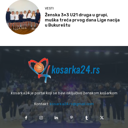
VESTI
Ženska 3×3 U21 druga u grupi,
muška treća prvog dana Lige nacija
u Bukureštu
kosarka24 je portal koji se bavi isključivo ženskom košarkom
Kontakt:
kosarka24.rs@gmail.com