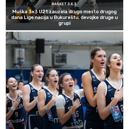
BASKET 3 X 3
Muška 3×3 U21 zauzela drugo mesto drugog
dana Lige nacija u Bukureštu, devojke druge u
grupi