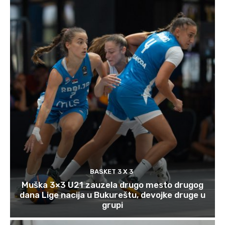
BASKET 3 X 3
Muška 3×3 U21 zauzela drugo mesto drugog
dana Lige nacija u Bukureštu, devojke druge u
grupi