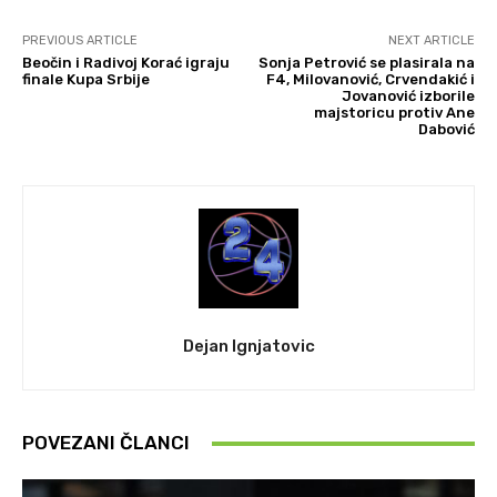
PREVIOUS ARTICLE
NEXT ARTICLE
Beočin i Radivoj Korać igraju
Sonja Petrović se plasirala na
finale Kupa Srbije
F4, Milovanović, Crvendakić i
Jovanović izborile
majstoricu protiv Ane
Dabović
Dejan Ignjatovic
POVEZANI ČLANCI