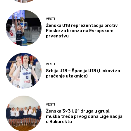
VESTI
Ženska U18 reprezentacija protiv
Finske za bronzu na Evropskom
prvenstvu
VESTI
Srbija U18 – Španija U18 (Linkovi za
praćenje utakmice)
VESTI
Ženska 3×3 U21 druga u grupi,
muška treća prvog dana Lige nacija
u Bukureštu