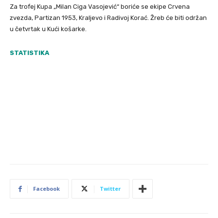
Za trofej Kupa „Milan Ciga Vasojević“ boriće se ekipe Crvena
zvezda, Partizan 1953, Kraljevo i Radivoj Korać. Žreb će biti održan
u četvrtak u Kući košarke.
STATISTIKA
Facebook
Twitter