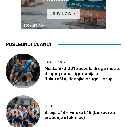
POSLEDNJI ČLANCI:
BASKET 3 X 3
Muška 3×3 U21 zauzela drugo mesto
drugog dana Lige nacija u
Bukureštu, devojke druge u grupi
VESTI
Srbija U18 – Finska U18 (Linkovi za
praćenje utakmice)