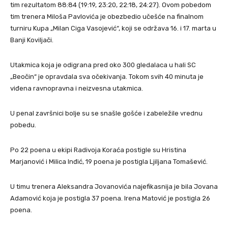
tim rezultatom 88:84 (19:19, 23:20, 22:18, 24:27). Ovom pobedom
tim trenera Miloša Pavlovića je obezbedio učešće na finalnom
turniru Kupa „Milan Ciga Vasojević“, koji se održava 16. i 17. marta u
Banji Koviljači.
Utakmica koja je odigrana pred oko 300 gledalaca u hali SC
„Beočin“ je opravdala sva očekivanja. Tokom svih 40 minuta je
viđena ravnopravna i neizvesna utakmica.
U penal završnici bolje su se snašle gošće i zabeležile vrednu
pobedu.
Po 22 poena u ekipi Radivoja Koraća postigle su Hristina
Marjanović i Milica Inđić, 19 poena je postigla Ljiljana Tomašević.
U timu trenera Aleksandra Jovanovića najefikasnija je bila Jovana
Adamović koja je postigla 37 poena. Irena Matović je postigla 26
poena.