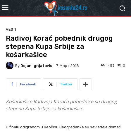
VESTI
Radivoj Korać pobednik drugog
stepena Kupa Srbije za
košarkašice
By
Dejan Ignjatovic
1453
0
7. Март 2018.
Facebook
Twitter
Košarkašice Radivoja Koraća pobednice su drugog
stepena Kupa Srbije za košarkašice.
U finalu odigranom u Beočinu Beograđanke su savladale domaći