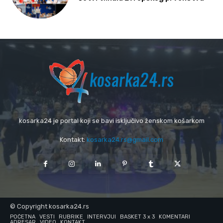
kosarka24 je portal koji se bavi isključivo ženskom košarkom
Kontakt:
kosarka24.rs@gmail.com
© Copyright kosarka24.rs
POČETNA
VESTI
RUBRIKE
INTERVJUI
BASKET 3 x 3
KOMENTARI
ADRESAR
VIDEO
KONTAKT