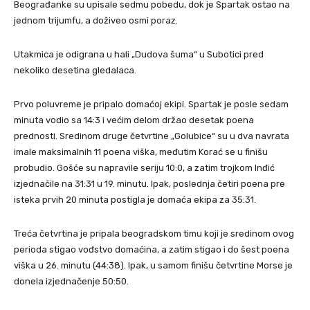
Beograđanke su upisale sedmu pobedu, dok je Spartak ostao na
jednom trijumfu, a doživeo osmi poraz.
Utakmica je odigrana u hali „Dudova šuma“ u Subotici pred
nekoliko desetina gledalaca.
Prvo poluvreme je pripalo domaćoj ekipi. Spartak je posle sedam
minuta vodio sa 14:3 i većim delom držao desetak poena
prednosti. Sredinom druge četvrtine „Golubice“ su u dva navrata
imale maksimalnih 11 poena viška, međutim Korać se u finišu
probudio. Gošće su napravile seriju 10:0, a zatim trojkom Inđić
izjednačile na 31:31 u 19. minutu. Ipak, poslednja četiri poena pre
isteka prvih 20 minuta postigla je domaća ekipa za 35:31.
Treća četvrtina je pripala beogradskom timu koji je sredinom ovog
perioda stigao vođstvo domaćina, a zatim stigao i do šest poena
viška u 26. minutu (44:38). Ipak, u samom finišu četvrtine Morse je
donela izjednačenje 50:50.