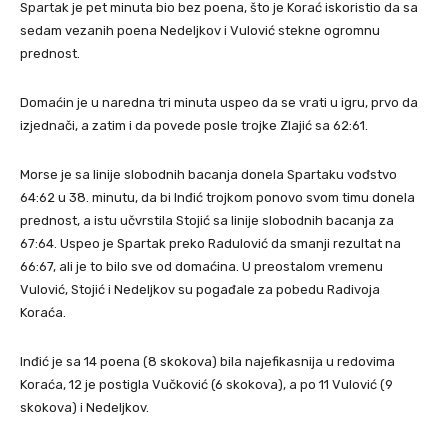
Spartak je pet minuta bio bez poena, što je Korać iskoristio da sa
sedam vezanih poena Nedeljkov i Vulović stekne ogromnu
prednost.
Domaćin je u naredna tri minuta uspeo da se vrati u igru, prvo da
izjednači, a zatim i da povede posle trojke Zlajić sa 62:61.
Morse je sa linije slobodnih bacanja donela Spartaku vođstvo
64:62 u 38. minutu, da bi Inđić trojkom ponovo svom timu donela
prednost, a istu učvrstila Stojić sa linije slobodnih bacanja za
67:64. Uspeo je Spartak preko Radulović da smanji rezultat na
66:67, ali je to bilo sve od domaćina. U preostalom vremenu
Vulović, Stojić i Nedeljkov su pogađale za pobedu Radivoja
Koraća.
Inđić je sa 14 poena (8 skokova) bila najefikasnija u redovima
Koraća, 12 je postigla Vučković (6 skokova), a po 11 Vulović (9
skokova) i Nedeljkov.