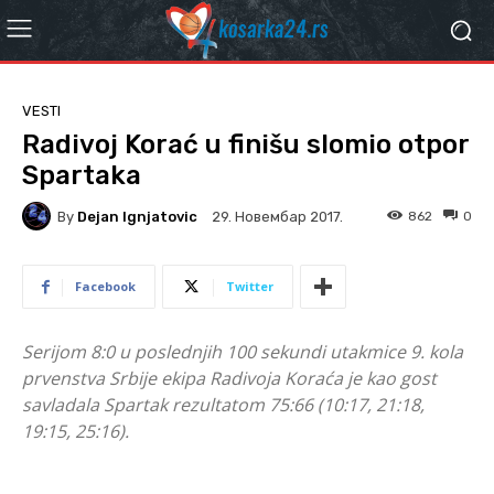
VESTI
Radivoj Korać u finišu slomio otpor
Spartaka
By
Dejan Ignjatovic
862
0
29. Новембар 2017.
Facebook
Twitter
Serijom 8:0 u poslednjih 100 sekundi utakmice 9. kola
prvenstva Srbije ekipa Radivoja Koraća je kao gost
savladala Spartak rezultatom 75:66 (10:17, 21:18,
19:15, 25:16).