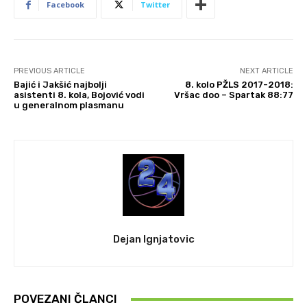
Facebook
Twitter
PREVIOUS ARTICLE
NEXT ARTICLE
Bajić i Jakšić najbolji
8. kolo PŽLS 2017-2018:
asistenti 8. kola, Bojović vodi
Vršac doo – Spartak 88:77
u generalnom plasmanu
Dejan Ignjatovic
POVEZANI ČLANCI