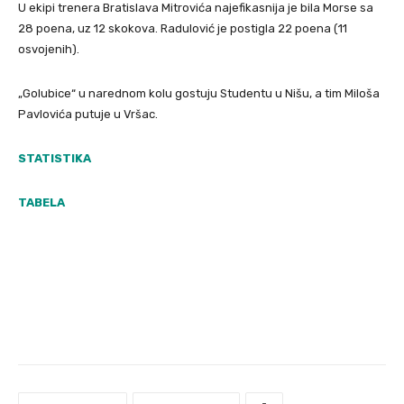
U ekipi trenera Bratislava Mitrovića najefikasnija je bila Morse sa
28 poena, uz 12 skokova. Radulović je postigla 22 poena (11
osvojenih).
„Golubice“ u narednom kolu gostuju Studentu u Nišu, a tim Miloša
Pavlovića putuje u Vršac.
STATISTIKA
TABELA