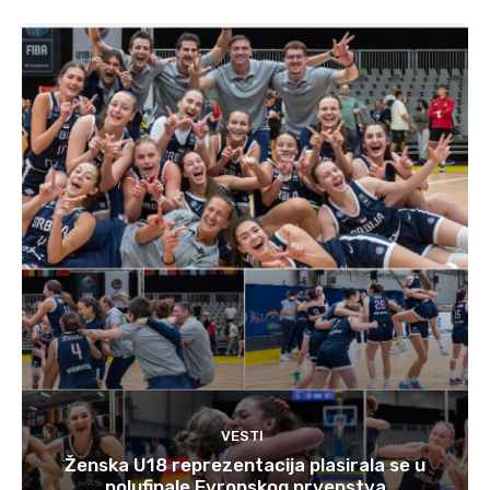
VESTI
Ženska U18 reprezentacija plasirala se u
polufinale Evropskog prvenstva