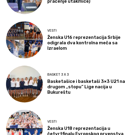
praćenje utakmice)
VESTI
Ženska U16 reprezentacija Srbije
odigrala dva kontrolna meča sa
Izraelom
BASKET 3 X 3
Basketašice i basketaši 3×3 U21 na
drugom „stopu“ Lige nacija u
Bukureštu
VESTI
Ženska U18 reprezentacija u
četvrtfinalu Evropskog prvenstva