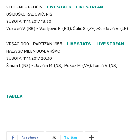
STUDENT – BEOČIN
LIVE STATS
LIVE STREAM
OŠ DUŠKO RADOVIĆ, NIŠ
SUBOTA, 11.11.2017 18:30
Vuković V. (BG) – Vasiljević B. (BG), Ćalić S. (ZE), Đorđević A. (LE)
VRŠAC DOO – PARTIZAN 1953
LIVE STATS
LIVE STREAM
HALA SC MILENIJUM, VRŠAC
SUBOTA, 11.11.2017 20:30
Šiman I. (NS) – Jovičin M. (NS), Pekez M. (VE), Tomić V. (NS)
TABELA
Facebook
Twitter