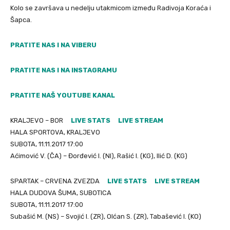
Kolo se završava u nedelju utakmicom između Radivoja Koraća i
Šapca.
PRATITE NAS I NA VIBERU
PRATITE NAS I NA INSTAGRAMU
PRATITE NAŠ YOUTUBE KANAL
KRALJEVO – BOR
LIVE STATS
LIVE STREAM
HALA SPORTOVA, KRALJEVO
SUBOTA, 11.11.2017 17:00
Aćimović V. (ČA) – Đorđević I. (NI), Rašić I. (KG), Ilić D. (KG)
SPARTAK – CRVENA ZVEZDA
LIVE STATS
LIVE STREAM
HALA DUDOVA ŠUMA, SUBOTICA
SUBOTA, 11.11.2017 17:00
Subašić M. (NS) – Svojić I. (ZR), Olćan S. (ZR), Tabašević I. (KO)