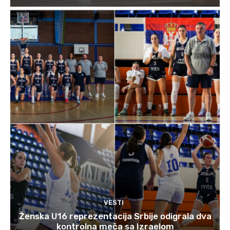
VESTI
Ženska U16 reprezentacija Srbije odigrala dva
kontrolna meča sa Izraelom