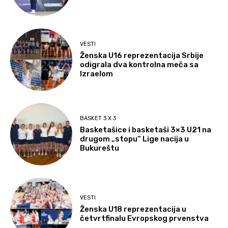
VESTI
Ženska U16 reprezentacija Srbije
odigrala dva kontrolna meča sa
Izraelom
BASKET 3 X 3
Basketašice i basketaši 3×3 U21 na
drugom „stopu“ Lige nacija u
Bukureštu
VESTI
Ženska U18 reprezentacija u
četvrtfinalu Evropskog prvenstva