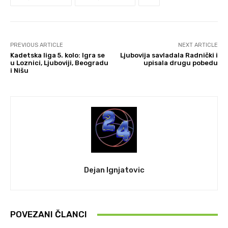
PREVIOUS ARTICLE
NEXT ARTICLE
Kadetska liga 5. kolo: Igra se
Ljubovija savladala Radnički i
u Loznici, Ljuboviji, Beogradu
upisala drugu pobedu
i Nišu
Dejan Ignjatovic
POVEZANI ČLANCI