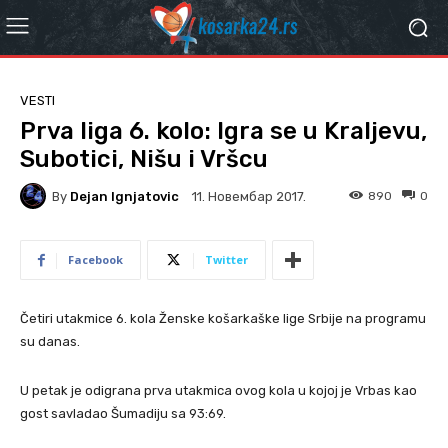
VESTI
Prva liga 6. kolo: Igra se u Kraljevu,
Subotici, Nišu i Vršcu
By
Dejan Ignjatovic
890
0
11. Новембар 2017.
Facebook
Twitter
Četiri utakmice 6. kola Ženske košarkaške lige Srbije na programu
su danas.
U petak je odigrana prva utakmica ovog kola u kojoj je Vrbas kao
gost savladao Šumadiju sa 93:69.