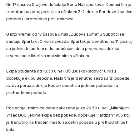
Od 17 časova Kraljevo dočekuje Bor u Hali sportova. Domaći tim je
trenutno na petoj poziciji sa učinkom 3-2, dok je Bor deveti sa dve
pobede u prethodnih pet utakmica.
U isto vreme, od 17 časova u hali „Dudova šuma“ u Subotici se
sastaju Spartak i Crvena zvezda. Spartak je trenutno na 11. poziciji
sa jednim trijumfom u dosadašnjem delu prvenstva, dok su
crveno-bele lideri sa maksimalnim učinkom.
Ekipa Studenta od 18.30 u hali OŠ „Duško Radović“ u Nišu
dočekuje ekipu Beočina. Niški tim je trenutno šesti sa tri pobede,
uz dva poraza, dok je Beočin deseti sa jednom pobedom u
prethodnom periodu.
Poslednja utakmica dana zakazana je za 20.30 u hali „Milenijum“.
Vršac DOO, jedina ekipa bez pobede, dočekuje Partizan 1953 koji
je trenutno na trećem mestu sa četiri pobede u prethodnih pet
kola.