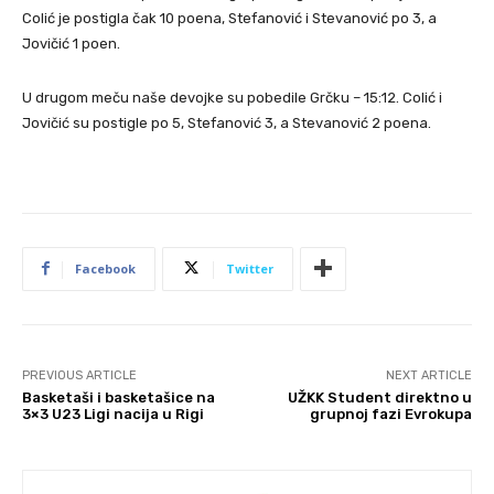
Colić je postigla čak 10 poena, Stefanović i Stevanović po 3, a
Jovičić 1 poen.
U drugom meču naše devojke su pobedile Grčku – 15:12. Colić i
Jovičić su postigle po 5, Stefanović 3, a Stevanović 2 poena.
Facebook
Twitter
PREVIOUS ARTICLE
NEXT ARTICLE
Basketaši i basketašice na
UŽKK Student direktno u
3×3 U23 Ligi nacija u Rigi
grupnoj fazi Evrokupa