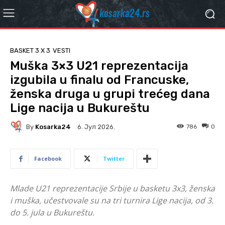
BASKET 3 X 3
VESTI
Muška 3×3 U21 reprezentacija
izgubila u finalu od Francuske,
ženska druga u grupi trećeg dana
Lige nacija u Bukureštu
By
Kosarka24
786
0
6. Јул 2026.
Facebook
Twitter
Mlade U21 reprezentacije Srbije u basketu 3x3, ženska
i muška, učestvovale su na tri turnira Lige nacija, od 3.
do 5. jula u Bukureštu.