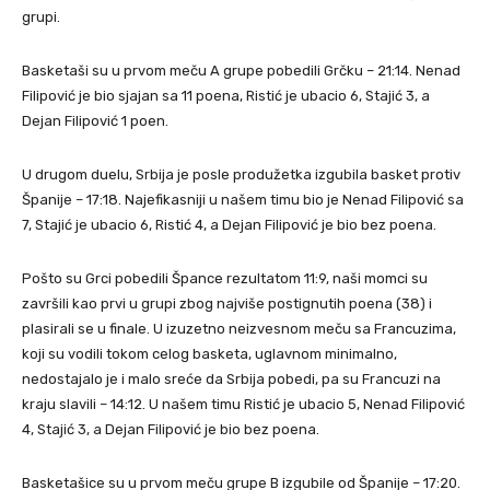
grupi.
Basketaši su u prvom meču A grupe pobedili Grčku – 21:14. Nenad
Filipović je bio sjajan sa 11 poena, Ristić je ubacio 6, Stajić 3, a
Dejan Filipović 1 poen.
U drugom duelu, Srbija je posle produžetka izgubila basket protiv
Španije – 17:18. Najefikasniji u našem timu bio je Nenad Filipović sa
7, Stajić je ubacio 6, Ristić 4, a Dejan Filipović je bio bez poena.
Pošto su Grci pobedili Špance rezultatom 11:9, naši momci su
završili kao prvi u grupi zbog najviše postignutih poena (38) i
plasirali se u finale. U izuzetno neizvesnom meču sa Francuzima,
koji su vodili tokom celog basketa, uglavnom minimalno,
nedostajalo je i malo sreće da Srbija pobedi, pa su Francuzi na
kraju slavili – 14:12. U našem timu Ristić je ubacio 5, Nenad Filipović
4, Stajić 3, a Dejan Filipović je bio bez poena.
Basketašice su u prvom meču grupe B izgubile od Španije – 17:20.