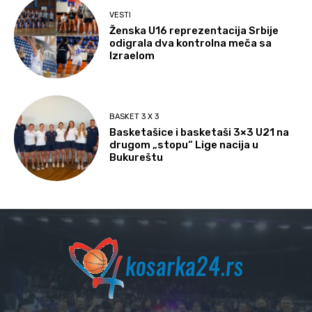
VESTI
Ženska U16 reprezentacija Srbije
odigrala dva kontrolna meča sa
Izraelom
BASKET 3 X 3
Basketašice i basketaši 3×3 U21 na
drugom „stopu“ Lige nacija u
Bukureštu