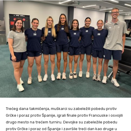
Trećeg dana takmičenja, muškarci su zabeležili pobedu protiv
Grčke i poraz protiv Španije, igrali finale protiv Francuske i osvojili
drugo mesto na trećem turniru. Devojke su zabeležile pobedu
protiv Grčke i poraz od Španije i završile treći dan kao druge u