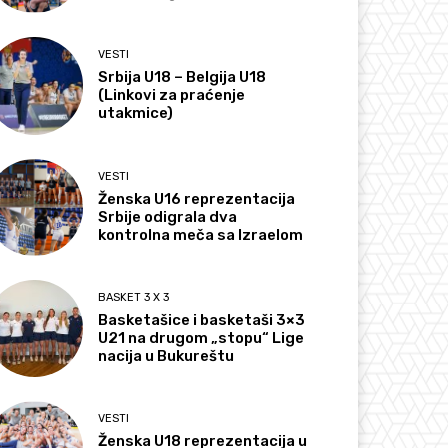
VESTI
Srbija U18 – Belgija U18
(Linkovi za praćenje
utakmice)
VESTI
Ženska U16 reprezentacija
Srbije odigrala dva
kontrolna meča sa Izraelom
BASKET 3 X 3
Basketašice i basketaši 3×3
U21 na drugom „stopu“ Lige
nacija u Bukureštu
VESTI
Ženska U18 reprezentacija u