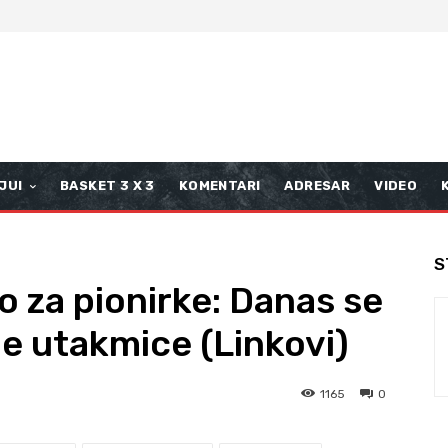
JUI
BASKET 3 X 3
KOMENTARI
ADRESAR
VIDEO
S
 za pionirke: Danas se
ne utakmice (Linkovi)
1165
0