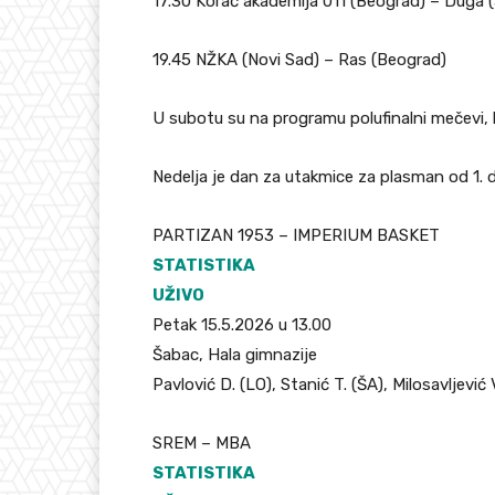
17.30 Korać akademija 011 (Beograd) – Duga 
19.45 NŽKA (Novi Sad) – Ras (Beograd)
U subotu su na programu polufinalni mečevi,
Nedelja je dan za utakmice za plasman od 1. 
PARTIZAN 1953 – IMPERIUM BASKET
STATISTIKA
UŽIVO
Petak 15.5.2026 u 13.00
Šabac, Hala gimnazije
Pavlović D. (LO), Stanić T. (ŠA), Milosavljević
SREM – MBA
STATISTIKA