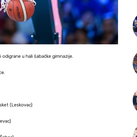
 odigrane u hali šabačke gimnazije.
ce.
sket (Leskovac)
jevac)