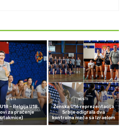
VESTI
VESTI
 U18 – Belgija U18
Ženska U16 reprezentacija
kovi za praćenje
Srbije odigrala dva
utakmice)
kontrolna meča sa Izraelom