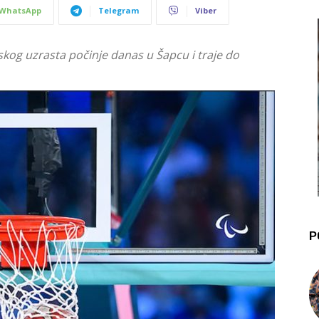
WhatsApp
Telegram
Viber
kog uzrasta počinje danas u Šapcu i traje do
P