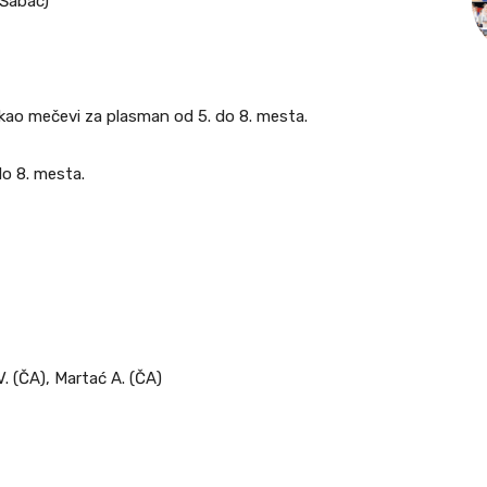
(Šabac)
 kao mečevi za plasman od 5. do 8. mesta.
do 8. mesta.
 V. (ČA), Martać A. (ČA)