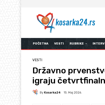
POČETNA
VESTI
RUBRIKE
INTERV
VESTI
Državno prvenstvo
igraju četvrtfinal
By
Kosarka24
15. Мај 2026.