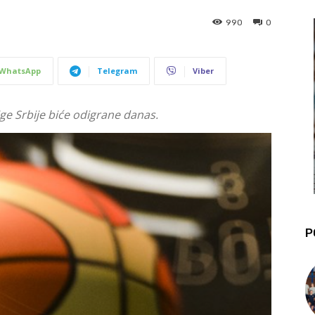
990
0
WhatsApp
Telegram
Viber
ge Srbije biće odigrane danas.
P