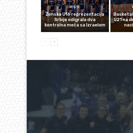
VESTI
Ženska U16 reprezentacija
Basketaš
Srbije odigrala dva
U21 na d
kontrolna meča sa Izraelom
nac