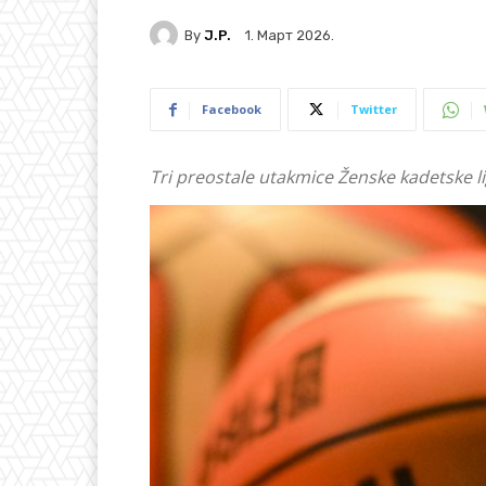
By
J.P.
1. Март 2026.
Facebook
Twitter
Tri preostale utakmice Ženske kadetske li