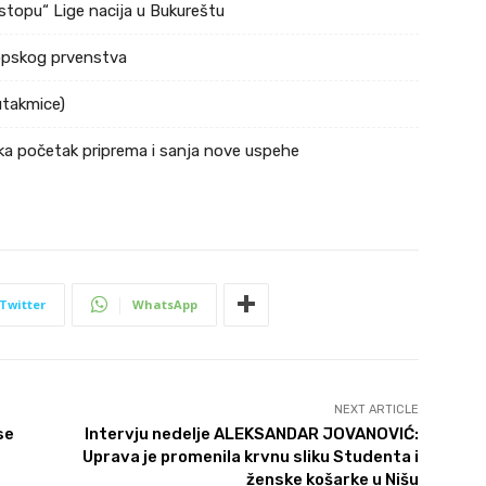
stopu“ Lige nacija u Bukureštu
ropskog prvenstva
utakmice)
ka početak priprema i sanja nove uspehe
Twitter
WhatsApp
NEXT ARTICLE
se
Intervju nedelje ALEKSANDAR JOVANOVIĆ:
Uprava je promenila krvnu sliku Studenta i
ženske košarke u Nišu