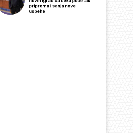
novih igračica čeka početak
priprema i sanja nove
uspehe