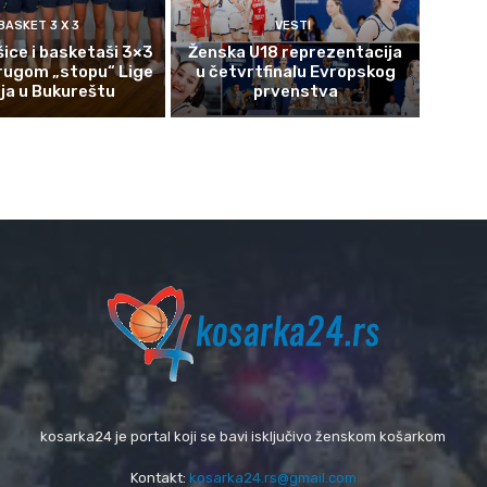
BASKET 3 X 3
VESTI
ice i basketaši 3×3
Ženska U18 reprezentacija
rugom „stopu“ Lige
u četvrtfinalu Evropskog
ija u Bukureštu
prvenstva
kosarka24 je portal koji se bavi isključivo ženskom košarkom
Kontakt:
kosarka24.rs@gmail.com