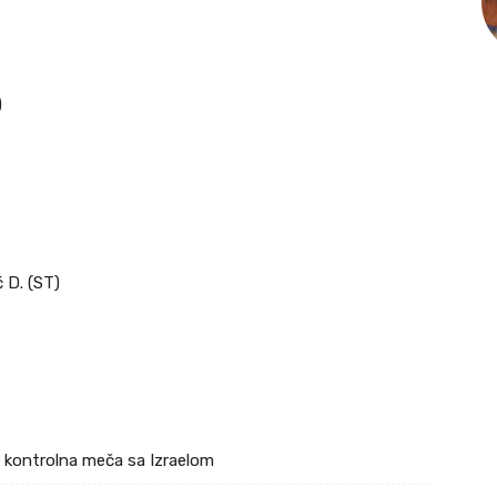
)
ć D. (ST)
a kontrolna meča sa Izraelom