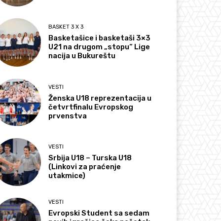
BASKET 3 X 3
Basketašice i basketaši 3×3
U21 na drugom „stopu“ Lige
nacija u Bukureštu
VESTI
Ženska U18 reprezentacija u
četvrtfinalu Evropskog
prvenstva
VESTI
Srbija U18 – Turska U18
(Linkovi za praćenje
utakmice)
VESTI
Evropski Student sa sedam