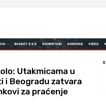
JUI
BASKET 3 X 3
KOMENTARI
ADRESAR
VIDEO
S
 kolo: Utakmicama u
 i Beogradu zatvara
nkovi za praćenje