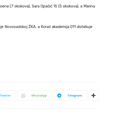
oena (7 skokova), Sara Opačić 15 (5 skokova), a Marina
je Novosadskoj ŽKA, a Korać akademija 011 dočekuje
Twitter
WhatsApp
Telegram