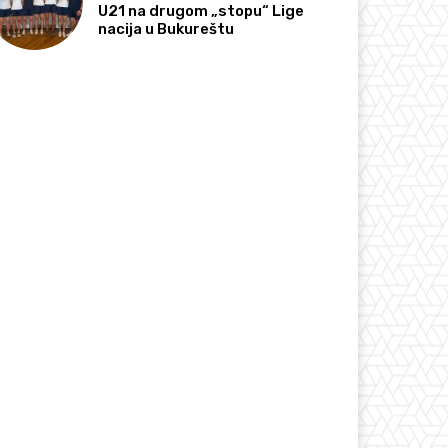
U21 na drugom „stopu“ Lige
nacija u Bukureštu