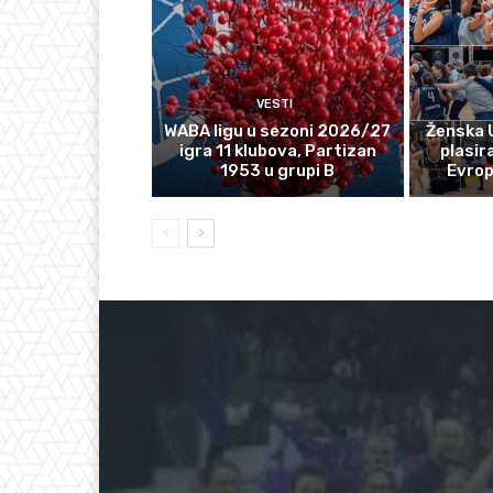
VESTI
WABA ligu u sezoni 2026/27
Ženska 
igra 11 klubova, Partizan
plasir
1953 u grupi B
Evro