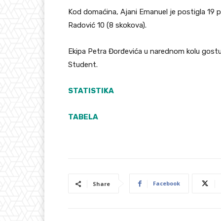
Kod domaćina, Ajani Emanuel je postigla 19 p
Radović 10 (8 skokova).
Ekipa Petra Đorđevića u narednom kolu gostu
Student.
STATISTIKA
TABELA
Facebook
Share