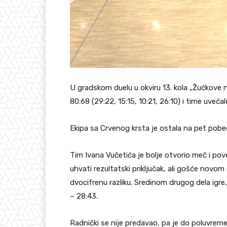
U gradskom duelu u okviru 13. kola „Žućkove 
80:68 (29:22, 15:15, 10:21, 26:10) i time uveć
Ekipa sa Crvenog krsta je ostala na pet pobed
Tim Ivana Vučetića je bolje otvorio meč i pov
uhvati rezultatski priključak, ali gošće nov
dvocifrenu razliku. Sredinom drugog dela igre
– 28:43.
Radnički se nije predavao, pa je do poluvremen