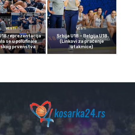
VESTI
VESTI
U18 reprezentacija
Srbija U18 – Belgija U18
ala se u polufinale
(Linkovi za praćenje
pskog prvenstva
utakmice)