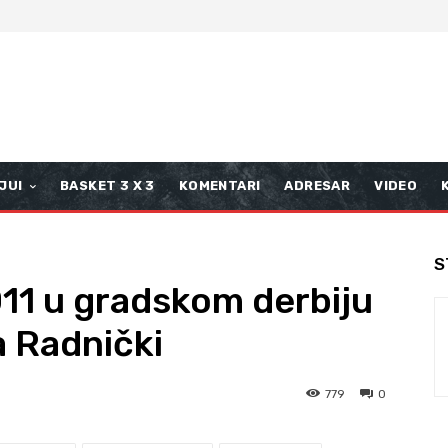
JUI
BASKET 3 X 3
KOMENTARI
ADRESAR
VIDEO
S
11 u gradskom derbiju
a Radnički
779
0