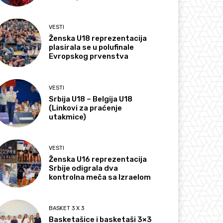
VESTI
Ženska U18 reprezentacija
plasirala se u polufinale
Evropskog prvenstva
VESTI
Srbija U18 – Belgija U18
(Linkovi za praćenje
utakmice)
VESTI
Ženska U16 reprezentacija
Srbije odigrala dva
kontrolna meča sa Izraelom
BASKET 3 X 3
Basketašice i basketaši 3×3