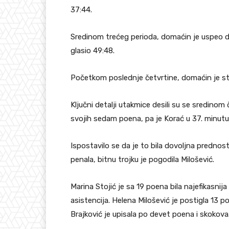
37:44.
Sredinom trećeg perioda, domaćin je uspeo da
glasio 49:48.
Početkom poslednje četvrtine, domaćin je sti
Ključni detalji utakmice desili su se sredinom 
svojih sedam poena, pa je Korać u 37. minutu
Ispostavilo se da je to bila dovoljna prednos
penala, bitnu trojku je pogodila Milošević.
Marina Stojić je sa 19 poena bila najefikasnij
asistencija. Helena Milošević je postigla 13 p
Brajković je upisala po devet poena i skokova