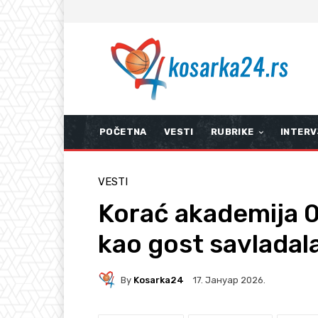
POČETNA
VESTI
RUBRIKE
INTERV
VESTI
Korać akademija 0
kao gost savladal
By
Kosarka24
17. Јануар 2026.