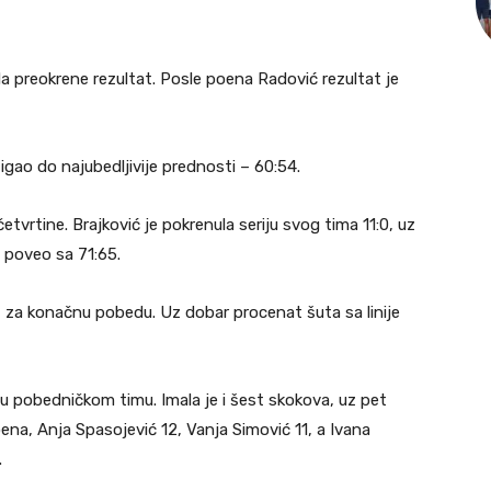
 preokrene rezultat. Posle poena Radović rezultat je
gao do najubedljivije prednosti – 60:54.
četvrtine. Brajković je pokrenula seriju svog tima 11:0, uz
 poveo sa 71:65.
t za konačnu pobedu. Uz dobar procenat šuta sa linije
a u pobedničkom timu. Imala je i šest skokova, uz pet
oena, Anja Spasojević 12, Vanja Simović 11, a Ivana
.