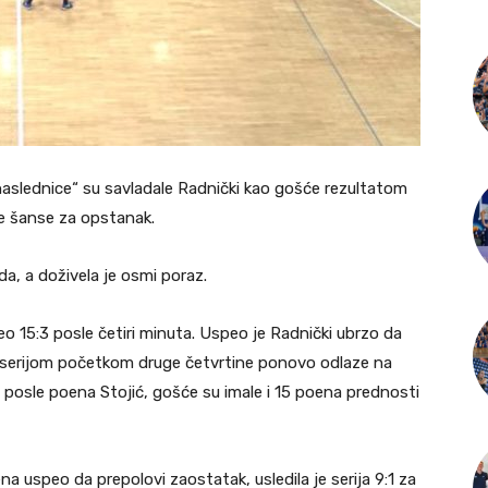
naslednice“ su savladale Radnički kao gošće rezultatom
ale šanse za opstanak.
a, a doživela je osmi poraz.
eo 15:3 posle četiri minuta. Uspeo je Radnički ubrzo da
om serijom početkom druge četvrtine ponovo odlaze na
, posle poena Stojić, gošće su imale i 15 poena prednosti
a uspeo da prepolovi zaostatak, usledila je serija 9:1 za