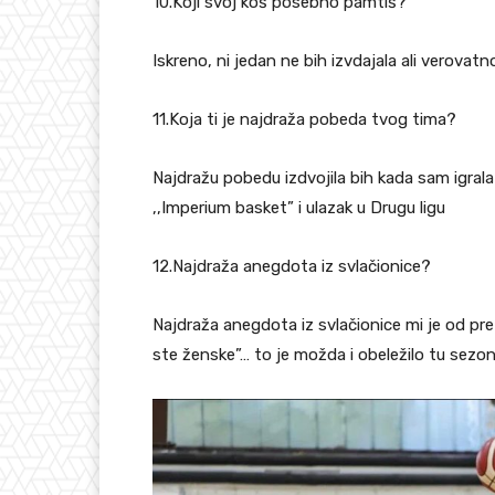
10.Koji svoj koš posebno pamtiš?
Iskreno, ni jedan ne bih izvdajala ali verov
11.Koja ti je najdraža pobeda tvog tima?
Najdražu pobedu izdvojila bih kada sam igral
,,Imperium basket” i ulazak u Drugu ligu
12.Najdraža anegdota iz svlačionice?
Najdraža anegdota iz svlačionice mi je od pre
ste ženske”… to je možda i obeležilo tu sezo