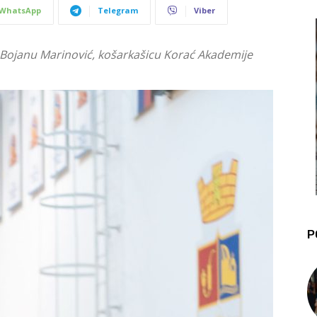
WhatsApp
Telegram
Viber
m Bojanu Marinović, košarkašicu Korać Akademije
P