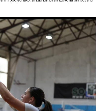
im podjednako, ali kad bih birala izdvojila bih Jovanu