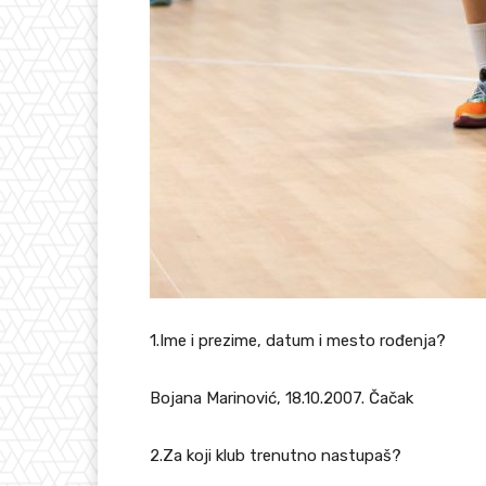
1.Ime i prezime, datum i mesto rođenja?
Bojana Marinović, 18.10.2007. Čačak
2.Za koji klub trenutno nastupaš?