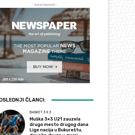
- Advertisement -
OSLEDNJI ČLANCI:
BASKET 3 X 3
Muška 3×3 U21 zauzela
drugo mesto drugog dana
Lige nacija u Bukureštu,