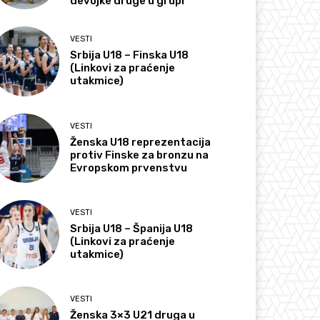
devojke druge u grupi
VESTI
Srbija U18 – Finska U18
(Linkovi za praćenje
utakmice)
VESTI
Ženska U18 reprezentacija
protiv Finske za bronzu na
Evropskom prvenstvu
VESTI
Srbija U18 – Španija U18
(Linkovi za praćenje
utakmice)
VESTI
Ženska 3×3 U21 druga u