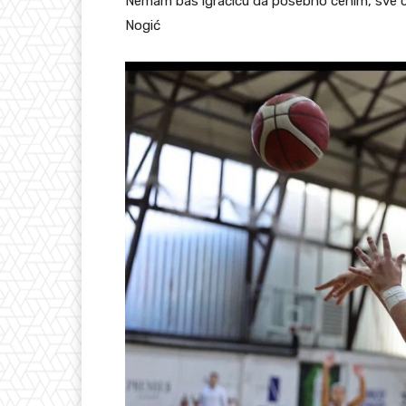
Nemam bas igračicu da posebno cenim, sve cen
Nogić