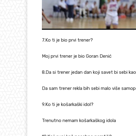
7.Ko ti je bio prvi trener?
Moj prvi trener je bio Goran Denić
8.Da si trener jedan dan koji savet bi sebi ka
Da sam trener rekla bih sebi malo više samop
9.Ko ti je košarkaški idol?
Trenutno nemam košarkaškog idola