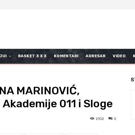
JUI
BASKET 3 X 3
KOMENTARI
ADRESAR
VIDEO
S
ANA MARINOVIĆ,
 Akademije 011 i Sloge
2102
0