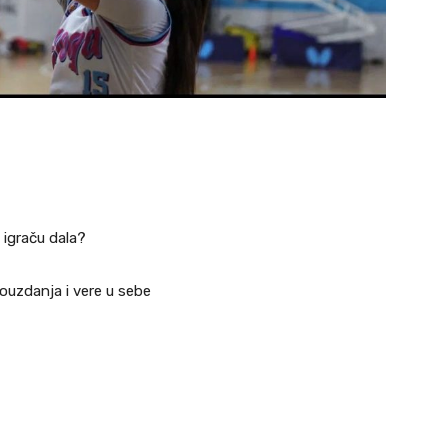
o igraču dala?
ouzdanja i vere u sebe