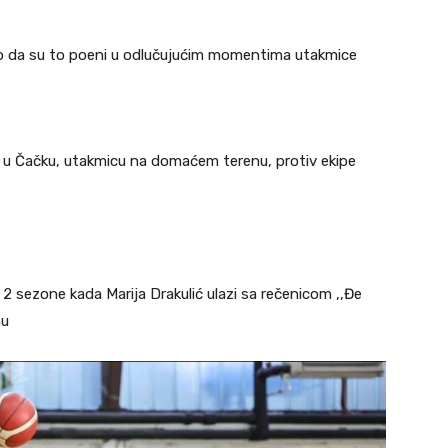
atno da su to poeni u odlučujućim momentima utakmice
a u Čačku, utakmicu na domaćem terenu, protiv ekipe
 2 sezone kada Marija Drakulić ulazi sa rečenicom ,,Đe
nu