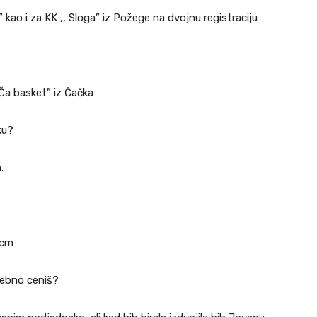
ao i za KK ,, Sloga” iz Požege na dvojnu registraciju
,Ča basket” iz Čačka
ku?
.
0cm
osebno ceniš?