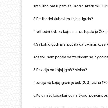
Trenutno nastupam za ,,Korać Akademiju 011” k
3.Prethodni klubovi za koje si igrala?
Prethodni klub za koji sam nastupala je Žkk ,
4.Sa koliko godina si počela da treniraš košar
Košarku sam počela da treninram sa 7 godina
5.Pozicija na kojoj igraš? Visina?
Pozicija na kojoj igram je bek (2, 3) visina 17
6.Koju našu košarkašicu na tvojoj poziciji p