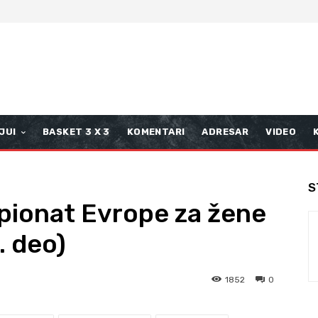
JUI
BASKET 3 X 3
KOMENTARI
ADRESAR
VIDEO
S
pionat Evrope za žene
. deo)
1852
0