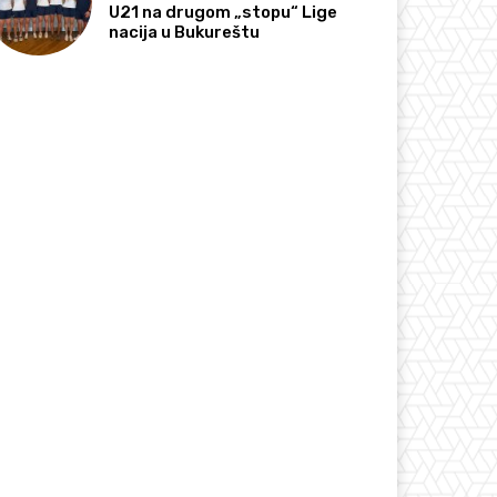
U21 na drugom „stopu“ Lige
nacija u Bukureštu