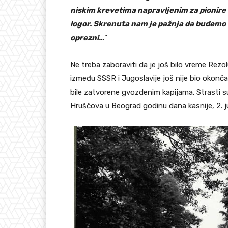
niskim krevetima napravljenim za pionire 
logor. Skrenuta nam je pažnja da budemo 
oprezni…
“
Ne treba zaboraviti da je još bilo vreme Rezol
između SSSR i Jugoslavije još nije bio okonča
bile zatvorene gvozdenim kapijama. Strasti s
Hruščova u Beograd godinu dana kasnije, 2. j