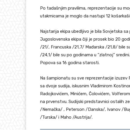
Po tadašnjim pravilima, reprezentacije su mo
utakmicama je moglo da nastupi 12 košarkaši
Najstarija ekipa ubedljivo je bila Sovjetska 
Jugoslovenska ekipa čiji je prosek bio 20 god
/21/, Francuska /21,7/ Mađarska /21,8/ bile s
/24,1/ bile su po godinama u “zlatnoj” sredin
Popova sa 16 godina starosti.
Na šampionatu su sve reprezentacije izuzev F
sa dvoje sudija, iskusnim Vladimirom Kostinom
Radojkovićem, Minićem, Čolovićem, Volferom i 
na prvenstvu. Sudijski predstavnici ostalih zema
/Nemačka/ , Peterson /Danska/, Ivanov /Buga
/Turska/ i Maho /Austrija/.