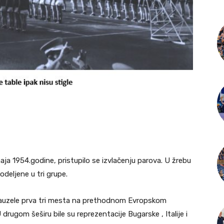
a 1954.godine, pristupilo se izvlačenju parova. U žrebu
odeljene u tri grupe.
u zauzele prva tri mesta na prethodnom Evropskom
rugom šeširu bile su reprezentacije Bugarske , Italije i