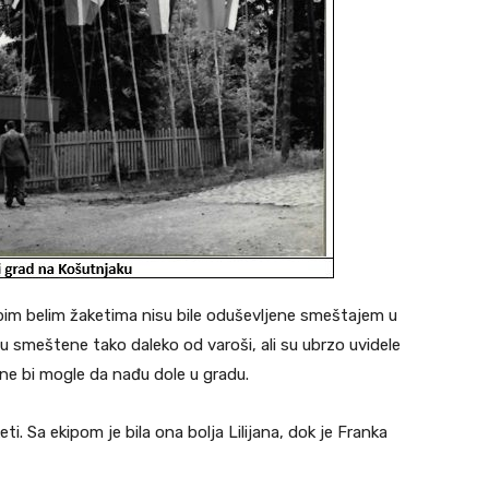
epim belim žaketima nisu bile oduševljene smeštajem u
u smeštene tako daleko od varoši, ali su ubrzo uvidele
 ne bi mogle da nađu dole u gradu.
i. Sa ekipom je bila ona bolja Lilijana, dok je Franka