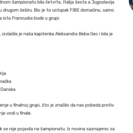
nom šampionatu bila četvrta, Italija šesta a Jugoslavija
a u drugom šeširu. Bio je to ustupak FIBE domaćinu, samo
 ista Francuska bude u grupi.
 izvlačila je naša kapitenka Aleksandra Beba Gec i bila je
rija
emačka
i Danska
nje u finalnoj grupi, što je značilo da nas pobeda protiv
e vodi u finale.
pak se nije pojavila na šampionatu. Iz novina saznajemo za