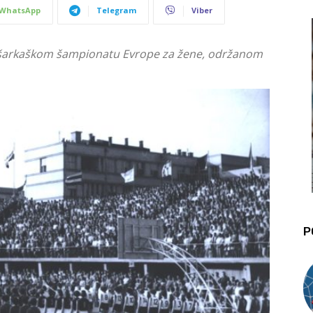
WhatsApp
Telegram
Viber
Košarkaškom šampionatu Evrope za žene, održanom
P