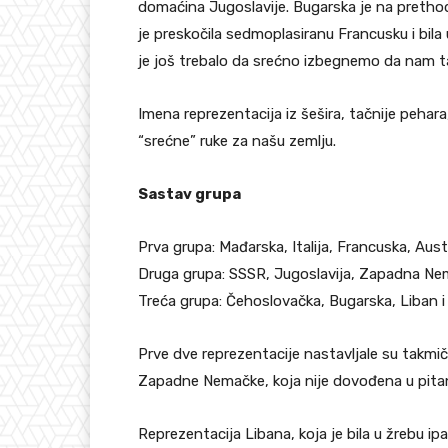
domaćina Jugoslavije. Bugarska je na prethod
je preskočila sedmoplasiranu Francusku i bil
je još trebalo da srećno izbegnemo da nam ta
Imena reprezentacija iz šešira, tačnije pehara,
“srećne” ruke za našu zemlju.
Sastav grupa
Prva grupa: Mađarska, Italija, Francuska, Aust
Druga grupa: SSSR, Jugoslavija, Zapadna N
Treća grupa: Čehoslovačka, Bugarska, Liban 
Prve dve reprezentacije nastavljale su takmiče
Zapadne Nemačke, koja nije dovođena u pitanj
Reprezentacija Libana, koja je bila u žrebu i