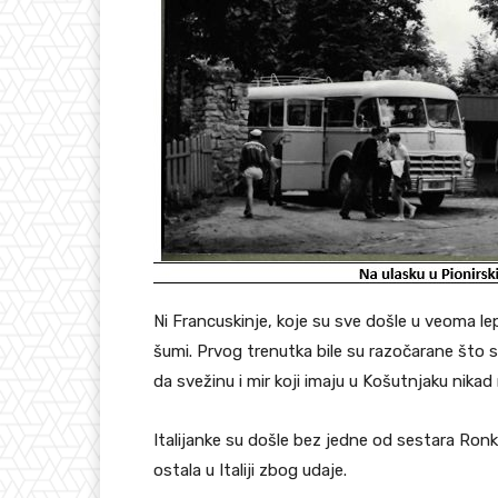
Ni Francuskinje, koje su sve došle u veoma l
šumi. Prvog trenutka bile su razočarane što s
da svežinu i mir koji imaju u Košutnjaku nikad
Italijanke su došle bez jedne od sestara Ronket
ostala u Italiji zbog udaje.