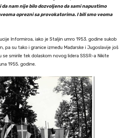
i da nam nije bilo dozvoljeno da sami napustimo
veoma oprezni sa provokatorima. I bili smo veoma
ucije Informiroa, iako je Staljin umro 1953. godine sukob
n, pa su tako i granice između Mađarske i Jugoslavije još
u se smirile tek dolaskom novog lidera SSSR-a Nikite
una 1955. godine.