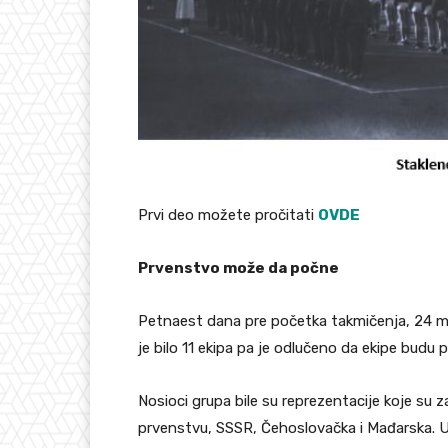
Prvi deo možete pročitati
OVDE
Prvenstvo može da počne
Petnaest dana pre početka takmičenja, 24 maj
je bilo 11 ekipa pa je odlučeno da ekipe budu p
Nosioci grupa bile su reprezentacije koje s
prvenstvu, SSSR, Čehoslovačka i Mađarska. U d