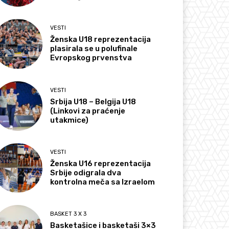
VESTI
Ženska U18 reprezentacija
plasirala se u polufinale
Evropskog prvenstva
VESTI
Srbija U18 – Belgija U18
(Linkovi za praćenje
utakmice)
VESTI
Ženska U16 reprezentacija
Srbije odigrala dva
kontrolna meča sa Izraelom
BASKET 3 X 3
Basketašice i basketaši 3×3