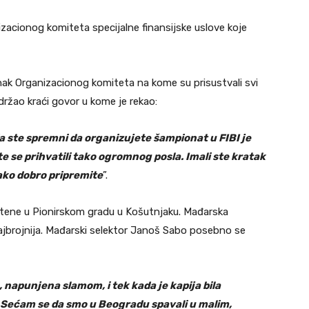
zacionog komiteta specijalne finansijske uslove koje
ak Organizacionog komiteta na kome su prisustvali svi
držao kraći govor u kome je rekao:
da ste spremni da organizujete šampionat u FIBI je
te se prihvatili tako ogromnog posla. Imali ste kratak
tako dobro pripremite
”.
eštene u Pionirskom gradu u Košutnjaku. Mađarska
 najbrojnija. Mađarski selektor Janoš Sabo posebno se
, napunjena slamom, i tek kada je kapija bila
 Sećam se da smo u Beogradu spavali u malim,