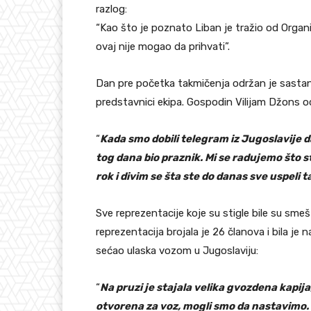
razlog:
“Kao što je poznato Liban je tražio od Organi
ovaj nije mogao da prihvati”.
Dan pre početka takmičenja održan je sastan
predstavnici ekipa. Gospodin Vilijam Džons o
“
Kada smo dobili telegram iz Jugoslavije 
tog dana bio praznik. Mi se radujemo što s
rok i divim se šta ste do danas sve uspeli 
Sve reprezentacije koje su stigle bile su sm
reprezentacija brojala je 26 članova i bila je
sećaо ulaska vozom u Jugoslaviju:
“
Na pruzi je stajala velika gvozdena kapija
otvorena za voz, mogli smo da nastavimo.