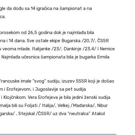
gle da dođu sa 14 igračica na šampionat a na
ca.
sa prosekom od 26,5 godina dok je najmlađa bila
ina i 14 dana. Sve ostale ekipe Bugarska /20,7/, ČSSR
u veoma mlade. Italijanke /23/, Dankinje /23,4/ I Nemice
i. Najmlađa učesnica šampionata bila je bugarka Ermila
rancuske imale ”svog” sudiju, izuzev SSSR koji je došao
 i Erofejevom, i Jugoslavije sa pet sudija
Klojčnikom. Vera Erofejeva je bila jedini ženski sudija
lja bili su Foljati / Italija/, Velkej /Mađarska/, Nibur
rska/ , Stejskal /ČSSR/ uz dva “neutralca” Atakol