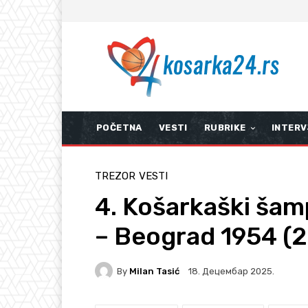
POČETNA
VESTI
RUBRIKE
INTERV
TREZOR
VESTI
4. Košarkaški šam
– Beograd 1954 (2
By
Milan Tasić
18. Децембар 2025.