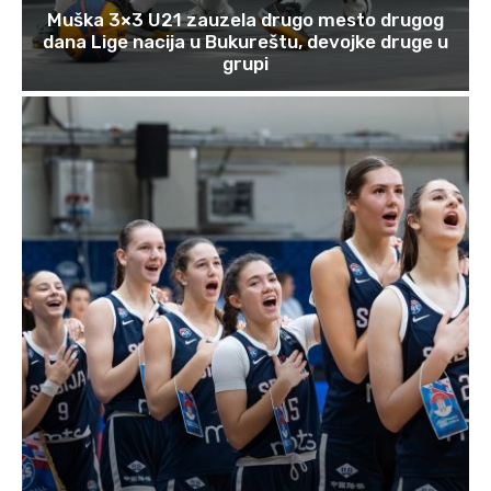
Muška 3×3 U21 zauzela drugo mesto drugog
dana Lige nacija u Bukureštu, devojke druge u
grupi