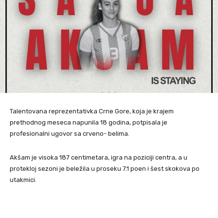
Talentovana reprezentativka Crne Gore, koja je krajem
prethodnog meseca napunila 18 godina, potpisala je
profesionalni ugovor sa crveno- belima.
Akšam je visoka 187 centimetara, igra na poziciji centra, a u
protekloj sezoni je beležila u proseku 7.1 poen i šest skokova po
utakmici.