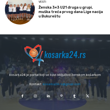
VESTI
Ženska 3×3 U21 druga u grupi,
muška treća prvog dana Lige nacija
u Bukureštu
kosarka24 je portal koji se bavi isključivo ženskom košarkom
Kontakt:
kosarka24.rs@gmail.com