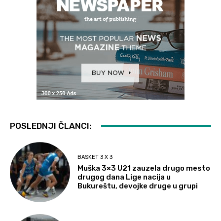
POSLEDNJI ČLANCI:
BASKET 3 X 3
Muška 3×3 U21 zauzela drugo mesto
drugog dana Lige nacija u
Bukureštu, devojke druge u grupi