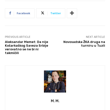
Facebook
Twitter
PREVIOUS ARTICLE
NEXT ARTICLE
Aleksandar Memet: Da nije
Novosadska ŽKA druga na
Košarkaškog Saveza Srbije
turniru u Tuzli
verovatno se ne bi ni
takmičili
M. M.