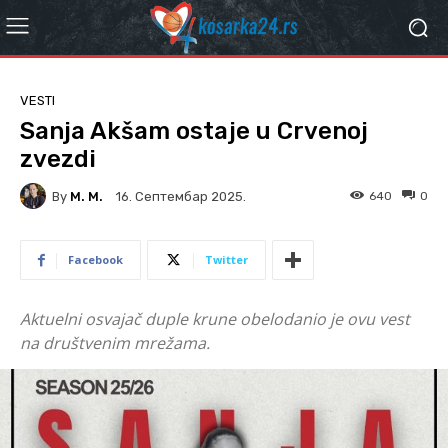
VESTI
Sanja Akšam ostaje u Crvenoj
zvezdi
By
M. M.
640
0
16. Септембар 2025.
Facebook
Twitter
Aktuelni osvajač duple krune obelodanio je ovu vest
na društvenim mrežama.