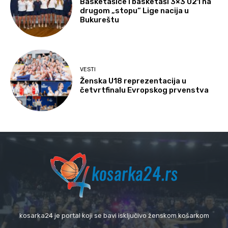
Basketašice i basketaši 3×3 U21 na
drugom „stopu“ Lige nacija u
Bukureštu
VESTI
Ženska U18 reprezentacija u
četvrtfinalu Evropskog prvenstva
kosarka24 je portal koji se bavi isključivo ženskom košarkom