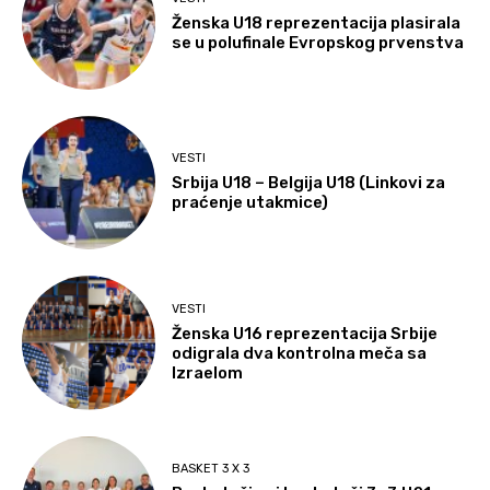
Ženska U18 reprezentacija plasirala
se u polufinale Evropskog prvenstva
VESTI
Srbija U18 – Belgija U18 (Linkovi za
praćenje utakmice)
VESTI
Ženska U16 reprezentacija Srbije
odigrala dva kontrolna meča sa
Izraelom
BASKET 3 X 3