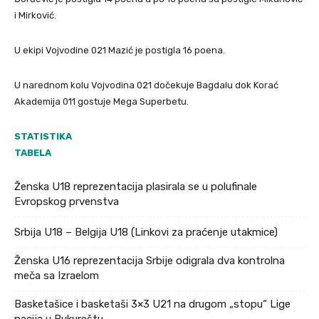
i Mirković.
U ekipi Vojvodine 021 Mazić je postigla 16 poena.
U narednom kolu Vojvodina 021 dočekuje Bagdalu dok Korać
Akademija 011 gostuje Mega Superbetu.
STATISTIKA
TABELA
Ženska U18 reprezentacija plasirala se u polufinale
Evropskog prvenstva
Srbija U18 – Belgija U18 (Linkovi za praćenje utakmice)
Ženska U16 reprezentacija Srbije odigrala dva kontrolna
meča sa Izraelom
Basketašice i basketaši 3×3 U21 na drugom „stopu“ Lige
nacija u Bukureštu