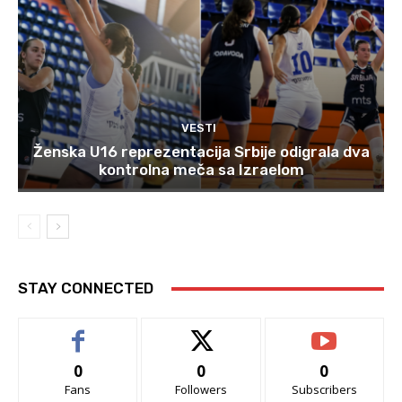
VESTI
Ženska U16 reprezentacija Srbije odigrala dva
kontrolna meča sa Izraelom
STAY CONNECTED
0
0
0
Fans
Followers
Subscribers