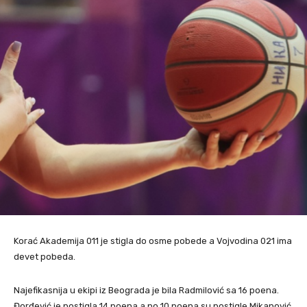
Korać Akademija 011 je stigla do osme pobede a Vojvodina 021 ima
devet pobeda.
Najefikasnija u ekipi iz Beograda je bila Radmilović sa 16 poena.
Đorđević je postigla 14 poena a po 10 poena su postigle Mikanović