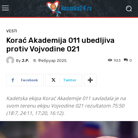
VESTI
Korać Akademija 011 ubedljiva
protiv Vojvodine 021
By
J.P.
923
0
8. Фебруар 2025.
Facebook
Twitter
Kadetska ekipa Korać Akademije 011 savladala je na
svom terenu ekipu Vojvodine 021 rezultatom 75:50
(18:7, 24:11, 17:20, 16:12).