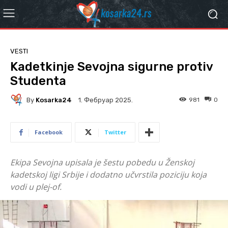
VESTI
Kadetkinje Sevojna sigurne protiv
Studenta
By
Kosarka24
981
0
1. Фебруар 2025.
Facebook
Twitter
Ekipa Sevojna upisala je šestu pobedu u Ženskoj
kadetskoj ligi Srbije i dodatno učvrstila poziciju koja
vodi u plej-of.