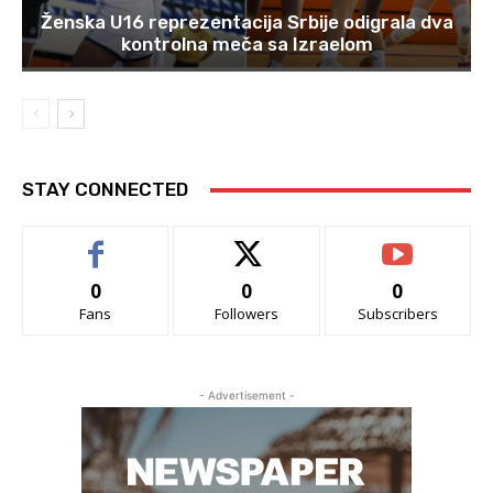
Ženska U16 reprezentacija Srbije odigrala dva
kontrolna meča sa Izraelom
STAY CONNECTED
0
0
0
Fans
Followers
Subscribers
- Advertisement -