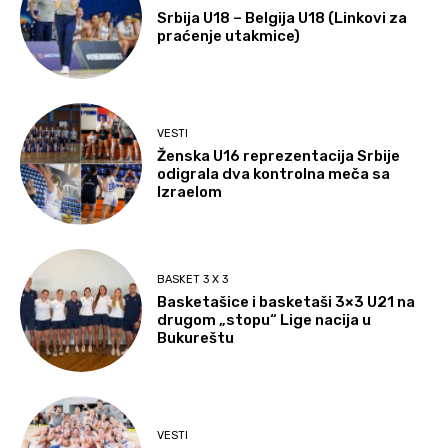
Srbija U18 – Belgija U18 (Linkovi za
praćenje utakmice)
VESTI
Ženska U16 reprezentacija Srbije
odigrala dva kontrolna meča sa
Izraelom
BASKET 3 X 3
Basketašice i basketaši 3×3 U21 na
drugom „stopu“ Lige nacija u
Bukureštu
VESTI