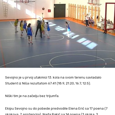
Sevojno je u prvoj utakmici 13. kola na svom terenu savladalo
Student iz Niša rezultatom 67:41 (18:9, 21:20, 16:7, 12:5).
Niški tim je na začelju bez trijumfa.
Ekipu Sevojno su do pobede predvodile Elena Erić sa 17 poena (7
skokova, 7 asistencija), Nađa Rakić sa 14 poena (3 skoka, 3