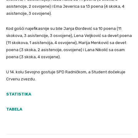
asistencije, 2 osvojene) i Ema Jeverica sa 13 poena (4 skoka, 4
asistencije, 3 osvojene).
Kod gošći najefikasnije su bile Janja Đorđević sa 10 poena (11
skokova, 3 asistencije, 3 osvojene), Lena Veljković sa devet poena
(11 skokova, 1 asistencija, 4 osvojene), Marija Menković sa devet
poena (3 skoka, 2 asistencije, osvojene) i Lana Nikolić sa osam
poena (3 skoka, 4 osvojene).
U 14. kolu Sevojno gostuje SPD Radničkom, a Student dočekuje
Crvenu zvezdu.
STATISTIKA
TABELA