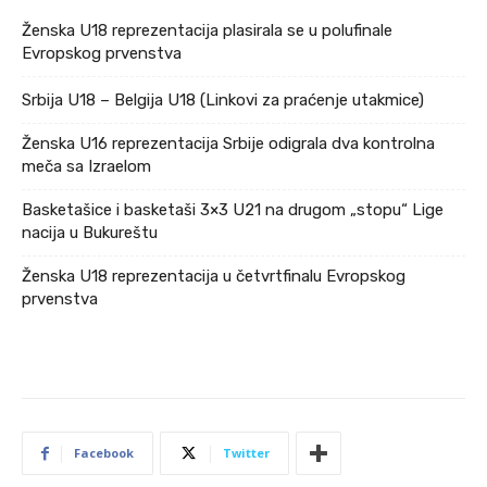
Ženska U18 reprezentacija plasirala se u polufinale
Evropskog prvenstva
Srbija U18 – Belgija U18 (Linkovi za praćenje utakmice)
Ženska U16 reprezentacija Srbije odigrala dva kontrolna
meča sa Izraelom
Basketašice i basketaši 3×3 U21 na drugom „stopu“ Lige
nacija u Bukureštu
Ženska U18 reprezentacija u četvrtfinalu Evropskog
prvenstva
Facebook
Twitter