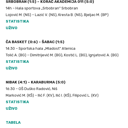
SRBOBRAN (1:5) – KORAĆ AKADEMIJA 011 (5:0)
14h – Hala sportova „Srbobran“ Srbobran
Lojović M. (NS) – Lazić V. (NS), Kresta B. (NS), Bjeljac M. (BP)
STATISTIKA
UŽIVO
ČA BASKET (0:6) – ŠABAC (1:5)
14:30 – Sportska hala „Mladost“ Atenica
Tolić A. (BG) – Dimitrijević M. (BG), Kostić L. (BG), Ignjatović A. (BG)
STATISTIKA
UŽIVO
NIBAK (4:1) – KARABURMA (5:0)
16:30 – OŠ Duško Radović, Niš
Marković M. (KŠ) – Ilić F. (KV), Ilić I. (KŠ), Filipović L. (KV)
STATISTIKA
UŽIVO
TABELA