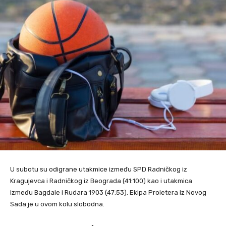
U subotu su odigrane utakmice između SPD Radničkog iz
Kragujevca i Radničkog iz Beograda (41:100) kao i utakmica
između Bagdale i Rudara 1903 (47:53). Ekipa Proletera iz Novog
Sada je u ovom kolu slobodna.