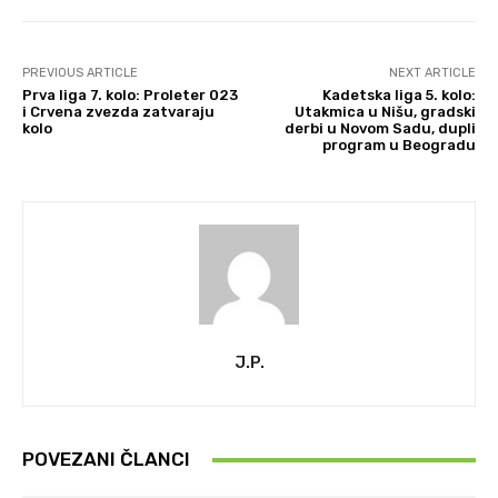
PREVIOUS ARTICLE
NEXT ARTICLE
Prva liga 7. kolo: Proleter 023
Kadetska liga 5. kolo:
i Crvena zvezda zatvaraju
Utakmica u Nišu, gradski
kolo
derbi u Novom Sadu, dupli
program u Beogradu
J.P.
POVEZANI ČLANCI