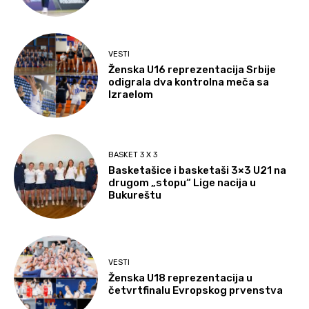
VESTI
Ženska U16 reprezentacija Srbije
odigrala dva kontrolna meča sa
Izraelom
BASKET 3 X 3
Basketašice i basketaši 3×3 U21 na
drugom „stopu“ Lige nacija u
Bukureštu
VESTI
Ženska U18 reprezentacija u
četvrtfinalu Evropskog prvenstva