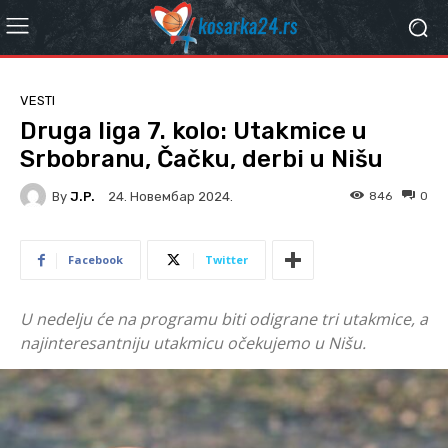
VESTI
Druga liga 7. kolo: Utakmice u
Srbobranu, Čačku, derbi u Nišu
By
J.P.
846
0
24. Новембар 2024.
Facebook
Twitter
U nedelju će na programu biti odigrane tri utakmice, a
najinteresantniju utakmicu očekujemo u Nišu.