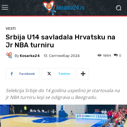
VESTI
Srbija U14 savladala Hrvatsku na
Jr NBA turniru
By
Kosarka24
1884
0
13. Септембар 2024.
Facebook
Twitter
Selekcija Srbije do 14 godina uspešno je startovala na
Jr NBA turniru koji se odigrava u Beogradu.