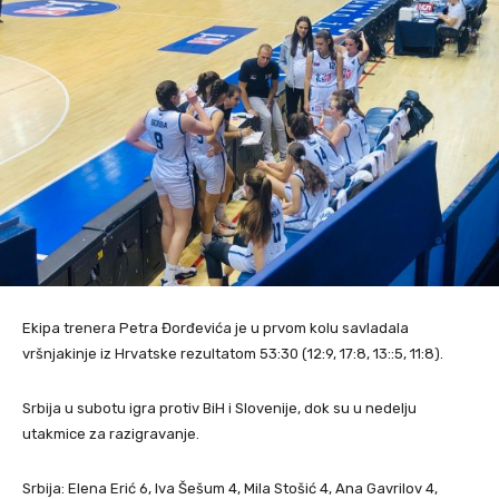
Ekipa trenera Petra Đorđevića je u prvom kolu savladala
vršnjakinje iz Hrvatske rezultatom 53:30 (12:9, 17:8, 13::5, 11:8).
Srbija u subotu igra protiv BiH i Slovenije, dok su u nedelju
utakmice za razigravanje.
Srbija: Elena Erić 6, Iva Šešum 4, Mila Stošić 4, Ana Gavrilov 4,