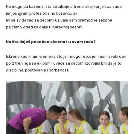
Ne mogu da kažem ništa detaljnije o trenerskoj karijeri za sada
jer još igram profesionalno košarku, ali
mi se sviđa rad sa decom i uživala sam prethodne sezone
pa ćemo videti za dalje u narednoj sezoni.
Na šta daješ poseban akcenat u svom radu?
Iskreno kad imam vremena što je mnogo retko jer imam svaki dan
po 2 treninga sa ekipom i uveče sa decom, izdvojila bih da je to
disciplina, poštovanje i borbenost.