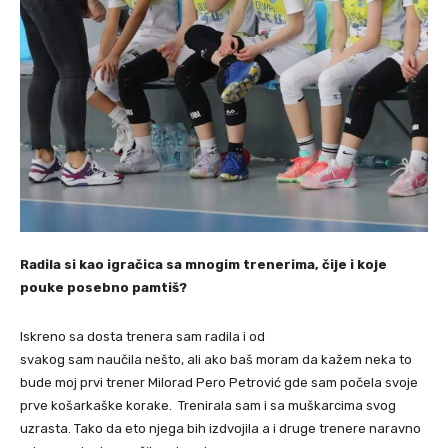
Radila si kao igračica sa mnogim trenerima, čije i koje
pouke posebno pamtiš?
Iskreno sa dosta trenera sam radila i od
svakog sam naučila nešto, ali ako baš moram da kažem neka to
bude moj prvi trener Milorad Pero Petrović gde sam počela svoje
prve košarkaške korake. Trenirala sam i sa muškarcima svog
uzrasta. Tako da eto njega bih izdvojila a i druge trenere naravno