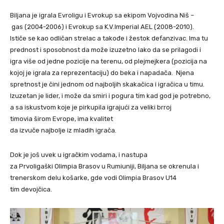
Biljana je igrala Evroligu i Evrokup sa ekipom Vojvodina Niš –
gas (2004-2006) i Evrokup sa K.V.Imperial AEL (2008-2010).
Ističe se kao odličan strelac a takođe i žestok defanzivac. Ima tu
prednost i sposobnost da može izuzetno lako da se prilagodi i
igra više od jedne pozicije na terenu, od plejmejkera (pozicija na
kojoj je igrala za reprezentaciju) do beka i napadača. Njena
spretnost je čini jednom od najboljih skakačica i igračica u timu.
Izuzetan je lider, i može da smiri i pogura tim kad god je potrebno,
a sa iskustvom koje je pirkupila igrajući za veliki brroj
timovia širom Evrope, ima kvalitet
da izvuče najbolje iz mladih igrača.
Dok je još uvek u igračkim vodama, i nastupa
za Prvoligaški Olimpia Brasov u Rumiuniji, Biljana se okrenula i
trenerskom delu košarke, gde vodi Olimpia Brasov U14
tim devojčica.