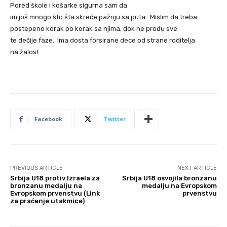
Pored škole i košarke sigurna sam da
im još mnogo što šta skreće pažnju sa puta. Mislim da treba
postepeno korak po korak sa njima, dok ne prođu sve
te dečije faze. Ima dosta forsirane dece od strane roditelja
na žalost.
Facebook
Twitter
PREVIOUS ARTICLE
NEXT ARTICLE
Srbija U18 protiv Izraela za
Srbija U18 osvojila bronzanu
bronzanu medalju na
medalju na Evropskom
Evropskom prvenstvu (Link
prvenstvu
za praćenje utakmice)