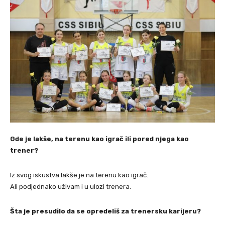
Gde je lakše, na terenu kao igrač ili pored njega kao
trener?
Iz svog iskustva lakše je na terenu kao igrač.
Ali podjednako uživam i u ulozi trenera.
Šta je presudilo da se opredeliš za trenersku karijeru?