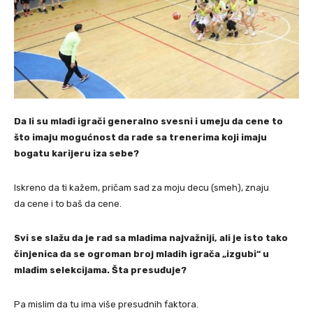
Da li su mlađi igrači generalno svesni i umeju da cene to
što imaju mogućnost da rade sa trenerima koji imaju
bogatu karijeru iza sebe?
Iskreno da ti kažem, pričam sad za moju decu (smeh), znaju
da cene i to baš da cene.
Svi se slažu da je rad sa mladima najvažniji, ali je isto tako
činjenica da se ogroman broj mladih igrača „izgubi“ u
mlađim selekcijama. Šta presuđuje?
Pa mislim da tu ima više presudnih faktora.