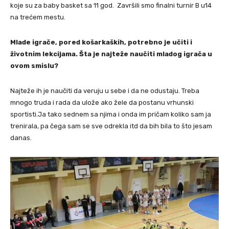
koje su za baby basket sa 11 god. Završili smo finalni turnir B u14
na trećem mestu.
Mlade igrače, pored košarkaških, potrebno je učiti i
životnim lekcijama. Šta je najteže naučiti mladog igrača u
ovom smislu?
Najteže ih je naučiti da veruju u sebe i da ne odustaju. Treba
mnogo truda i rada da ulože ako žele da postanu vrhunski
sportisti.Ja tako sednem sa njima i onda im pričam koliko sam ja
trenirala, pa čega sam se sve odrekla itd da bih bila to što jesam
danas.