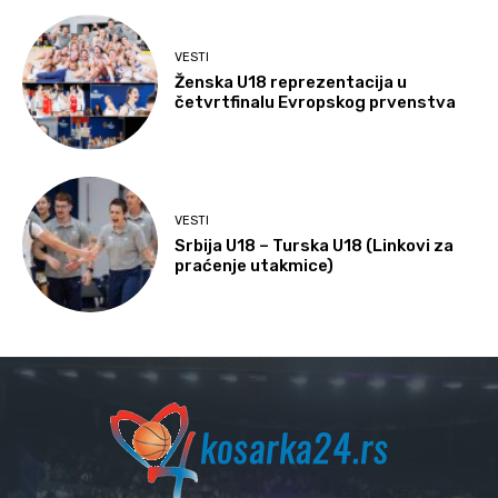
VESTI
Ženska U18 reprezentacija u
četvrtfinalu Evropskog prvenstva
VESTI
Srbija U18 – Turska U18 (Linkovi za
praćenje utakmice)