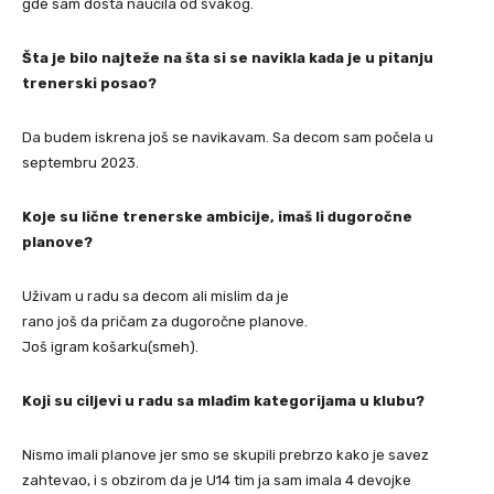
gde sam dosta naučila od svakog.
Šta je bilo najteže na šta si se navikla kada je u pitanju
trenerski posao?
Da budem iskrena još se navikavam. Sa decom sam počela u
septembru 2023.
Koje su lične trenerske ambicije, imaš li dugoročne
planove?
Uživam u radu sa decom ali mislim da je
rano još da pričam za dugoročne planove.
Još igram košarku(smeh).
Koji su ciljevi u radu sa mlađim kategorijama u klubu?
Nismo imali planove jer smo se skupili prebrzo kako je savez
zahtevao, i s obzirom da je U14 tim ja sam imala 4 devojke