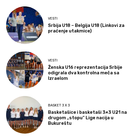
VESTI
Srbija U18 – Belgija U18 (Linkovi za
praćenje utakmice)
VESTI
Ženska U16 reprezentacija Srbije
odigrala dva kontrolna meča sa
Izraelom
BASKET 3 X 3
Basketašice i basketaši 3×3 U21 na
drugom „stopu“ Lige nacija u
Bukureštu