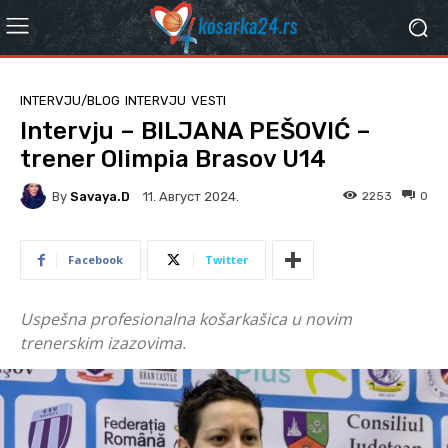
INTERVJU/BLOG
INTERVJU
VESTI
Intervju – BILJANA PEŠOVIĆ –
trener Olimpia Brasov U14
By
Savaya.D
2253
0
11. Август 2024.
Facebook
Twitter
Uspešna profesionalna košarkašica u novim
trenerskim izazovima.