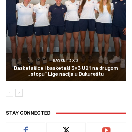
BASKET 3 X 3
Basketašice i basketaši 3×3 U21 na drugom
„stopu“ Lige nacija u Bukureštu
STAY CONNECTED