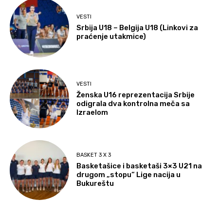
VESTI
Srbija U18 – Belgija U18 (Linkovi za
praćenje utakmice)
VESTI
Ženska U16 reprezentacija Srbije
odigrala dva kontrolna meča sa
Izraelom
BASKET 3 X 3
Basketašice i basketaši 3×3 U21 na
drugom „stopu“ Lige nacija u
Bukureštu