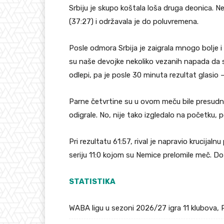
Srbiju je skupo koštala loša druga deonica. 
(37:27) i održavala je do poluvremena.
Posle odmora Srbija je zaigrala mnogo bolje i u
su naše devojke nekoliko vezanih napada da se 
odlepi, pa je posle 30 minuta rezultat glasio 
Parne četvrtine su u ovom meču bile presudne
odigrale. No, nije tako izgledalo na početku,
Pri rezultatu 61:57, rival je napravio krucijal
seriju 11:0 kojom su Nemice prelomile meč. Do
STATISTIKA
WABA ligu u sezoni 2026/27 igra 11 klubova, 