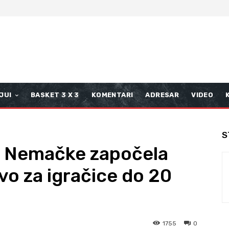
JUI
BASKET 3 X 3
KOMENTARI
ADRESAR
VIDEO
S
d Nemačke započela
o za igračice do 20
1755
0