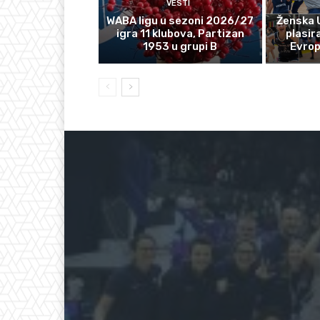
VESTI
WABA ligu u sezoni 2026/27
Ženska 
igra 11 klubova, Partizan
plasir
1953 u grupi B
Evro