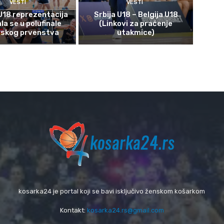
VESTI
VESTI
U18 reprezentacija
Srbija U18 – Belgija U18
ala se u polufinale
(Linkovi za praćenje
pskog prvenstva
utakmice)
kosarka24 je portal koji se bavi isključivo ženskom košarkom
Kontakt:
kosarka24.rs@gmail.com