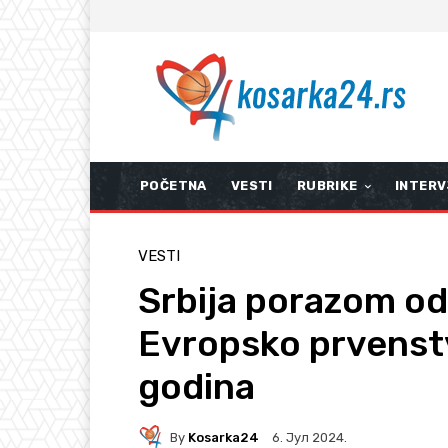
POČETNA
VESTI
RUBRIKE
INTERV
VESTI
Srbija porazom o
Evropsko prvenstv
godina
By
Kosarka24
6. Јул 2024.