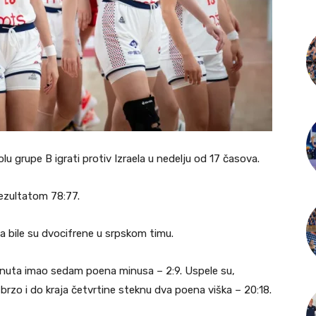
u grupe B igrati protiv Izraela u nedelju od 17 časova.
rezultatom 78:77.
na bile su dvocifrene u srpskom timu.
minuta imao sedam poena minusa – 2:9. Uspele su,
brzo i do kraja četvrtine steknu dva poena viška – 20:18.