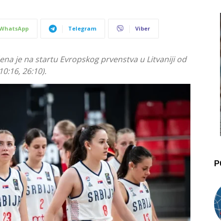
WhatsApp
Telegram
Viber
na je na startu Evropskog prvenstva u Litvaniji od
0:16, 26:10).
P