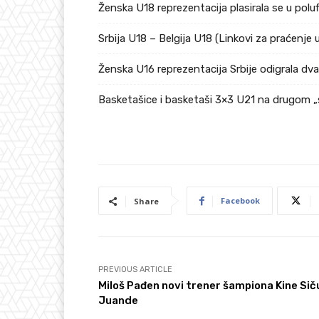
Ženska U18 reprezentacija plasirala se u pol
Srbija U18 – Belgija U18 (Linkovi za praćenje 
Ženska U16 reprezentacija Srbije odigrala dv
Basketašice i basketaši 3×3 U21 na drugom „
Facebook
Share
PREVIOUS ARTICLE
Miloš Pađen novi trener šampiona Kine Si
Juande