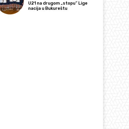
U21 na drugom „stopu“ Lige
nacija u Bukureštu