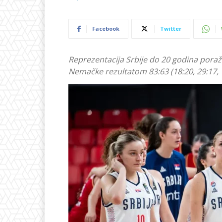
Facebook
Twitter
Reprezentacija Srbije do 20 godina poraže
Nemačke rezultatom 83:63 (18:20, 29:17, 1