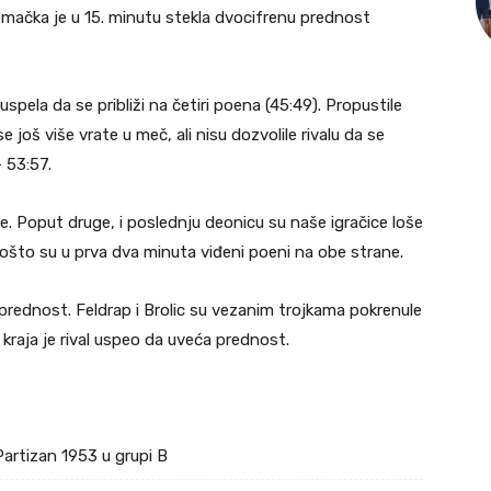
Nemačka je u 15. minutu stekla dvocifrenu prednost
spela da se približi na četiri poena (45:49). Propustile
još više vrate u meč, ali nisu dozvolile rivalu da se
– 53:57.
. Poput druge, i poslednju deonicu su naše igračice loše
 pošto su u prva dva minuta viđeni poeni na obe strane.
nu prednost. Feldrap i Brolic su vezanim trojkama pokrenule
 kraja je rival uspeo da uveća prednost.
Partizan 1953 u grupi B