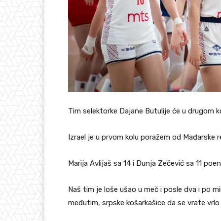
Tim selektorke Dajane Butulije će u drugom kol
Izrael je u prvom kolu poražem od Mađarske 
Marija Avlijaš sa 14 i Dunja Zečević sa 11 poe
Naš tim je loše ušao u meč i posle dva i po 
međutim, srpske košarkašice da se vrate vrlo 