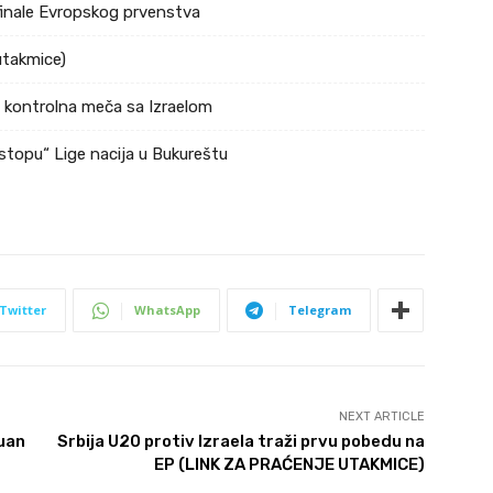
ufinale Evropskog prvenstva
utakmice)
a kontrolna meča sa Izraelom
stopu“ Lige nacija u Bukureštu
Twitter
WhatsApp
Telegram
NEXT ARTICLE
čuan
Srbija U20 protiv Izraela traži prvu pobedu na
EP (LINK ZA PRAĆENJE UTAKMICE)