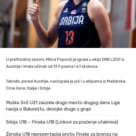
U prethodnoj sezoni, Milica Popović je igrala u ekipi DBB LZOO iz
Austrije i imala učinak od 13.9 poena i 6.1 skokova.
Takođe, pored Austrije, nastupala je još i u ekipama iz Mađarske,
Crne Gore, Italije i Srbije.
Muška 3×3 U21 zauzela drugo mesto drugog dana Lige
nacija u Bukureštu, devojke druge u grupi
Srbija U18 – Finska U18 (Linkovi za praćenje utakmice)
Ženska U18 reprezentacija protiv Finske za bronzu na