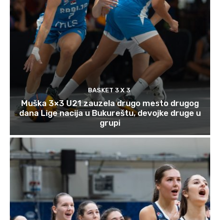
BASKET 3 X 3
Muška 3×3 U21 zauzela drugo mesto drugog
dana Lige nacija u Bukureštu, devojke druge u
grupi