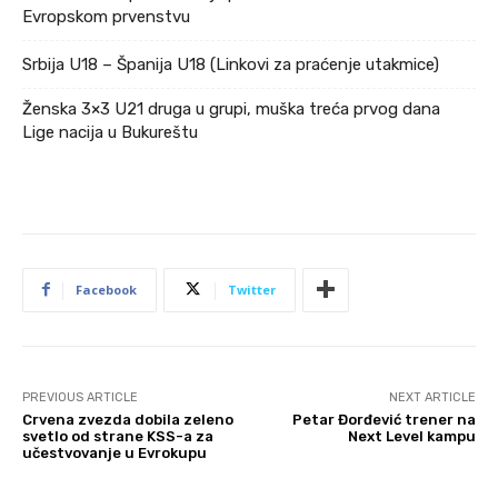
Evropskom prvenstvu
Srbija U18 – Španija U18 (Linkovi za praćenje utakmice)
Ženska 3×3 U21 druga u grupi, muška treća prvog dana
Lige nacija u Bukureštu
Facebook
Twitter
PREVIOUS ARTICLE
NEXT ARTICLE
Crvena zvezda dobila zeleno
Petar Đorđević trener na
svetlo od strane KSS-a za
Next Level kampu
učestvovanje u Evrokupu