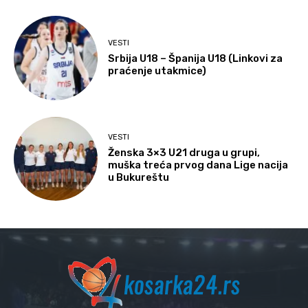
VESTI
Srbija U18 – Španija U18 (Linkovi za
praćenje utakmice)
VESTI
Ženska 3×3 U21 druga u grupi,
muška treća prvog dana Lige nacija
u Bukureštu