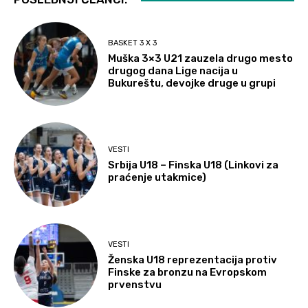
BASKET 3 X 3
Muška 3×3 U21 zauzela drugo mesto
drugog dana Lige nacija u
Bukureštu, devojke druge u grupi
VESTI
Srbija U18 – Finska U18 (Linkovi za
praćenje utakmice)
VESTI
Ženska U18 reprezentacija protiv
Finske za bronzu na Evropskom
prvenstvu