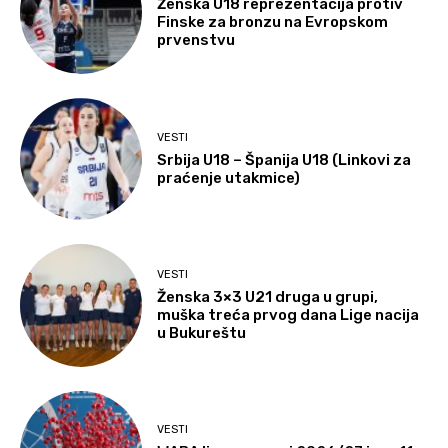
Ženska U18 reprezentacija protiv
Finske za bronzu na Evropskom
prvenstvu
VESTI
Srbija U18 – Španija U18 (Linkovi za
praćenje utakmice)
VESTI
Ženska 3×3 U21 druga u grupi,
muška treća prvog dana Lige nacija
u Bukureštu
VESTI