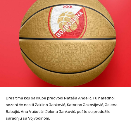
Dres tima koji sa klupe predvodi Nataša Anđelić, i u narednoj
sezoni će nositi Žaklina Janković, Katarina Jakovljević, Jelena
Babajić, Ana Vučetić i Jelena Janković, pošto su produžile
saradnju sa Vojvodinom.