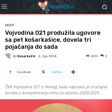
VESTI
Vojvodina 021 produžila ugovore
sa pet košarkašice, dovela tri
pojačanja do sada
By
Kosarka24
2220
0
6. Јун 2024.
Facebook
Twitter
ŽKK Vojvodina 021 iz Novog Sada napravio je značajne
korake u kompletiranju tima za sezonu 2024/2025.