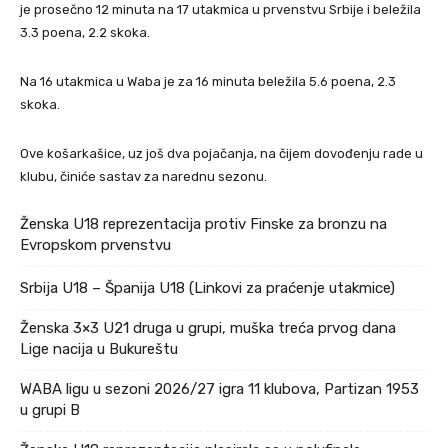
je prosečno 12 minuta na 17 utakmica u prvenstvu Srbije i beležila
3.3 poena, 2.2 skoka.
Na 16 utakmica u Waba je za 16 minuta beležila 5.6 poena, 2.3
skoka.
Ove košarkašice, uz još dva pojačanja, na čijem dovođenju rade u
klubu, činiće sastav za narednu sezonu.
Ženska U18 reprezentacija protiv Finske za bronzu na
Evropskom prvenstvu
Srbija U18 – Španija U18 (Linkovi za praćenje utakmice)
Ženska 3×3 U21 druga u grupi, muška treća prvog dana
Lige nacija u Bukureštu
WABA ligu u sezoni 2026/27 igra 11 klubova, Partizan 1953
u grupi B