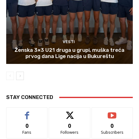
VESTI
Ženska 3×3 U21 druga u grupi, muška treća
prvog dana Lige nacija u Bukureštu
STAY CONNECTED
0
0
0
Fans
Followers
Subscribers