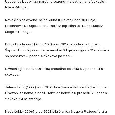
Ugovor sa klubom za narednu sezonu imaju Andrijana Vuković i
Milica Mitrović.
Nove članice crveno-belog kluba iz Novog Sada su Dunja
Prodanović iz Duge, Jelena Tadić iz Topolčanke i Nađa Lukić iz
Sloge iz Požege.
Dunja Prodanović (2003, 187) je od 2019. bila članica Duge iz
Šapca. U minuloj sezoni u prvenstvu Srbije je odigrala 21 utakmicu
sa prosekom 5 poena, 5 skokova po meču.
U Waba ligi je na 12 utakmica prosečno beležila 5.2 poena i 4.8
skokova.
Jelena Tadić (1999) je od 2021. bila članica kluba iz Bačke Topole.
U sezoni za nama je na 11 utakmica beležila u proseku 3.5 poena,
2 skoka, 1.4 asistencije.
Nađa Lukić (2006) je od 2021. bila članica Sloge iz Požege. Igrala