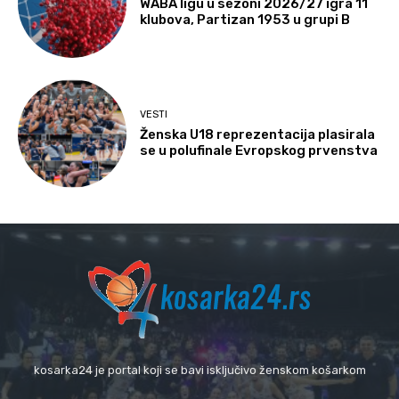
WABA ligu u sezoni 2026/27 igra 11
klubova, Partizan 1953 u grupi B
VESTI
Ženska U18 reprezentacija plasirala
se u polufinale Evropskog prvenstva
kosarka24 je portal koji se bavi isključivo ženskom košarkom