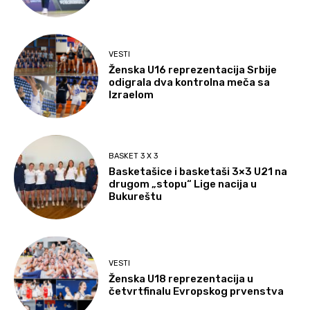
VESTI
Ženska U16 reprezentacija Srbije
odigrala dva kontrolna meča sa
Izraelom
BASKET 3 X 3
Basketašice i basketaši 3×3 U21 na
drugom „stopu“ Lige nacija u
Bukureštu
VESTI
Ženska U18 reprezentacija u
četvrtfinalu Evropskog prvenstva