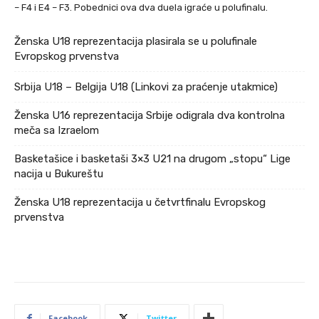
– F4 i E4 – F3. Pobednici ova dva duela igraće u polufinalu.
Ženska U18 reprezentacija plasirala se u polufinale
Evropskog prvenstva
Srbija U18 – Belgija U18 (Linkovi za praćenje utakmice)
Ženska U16 reprezentacija Srbije odigrala dva kontrolna
meča sa Izraelom
Basketašice i basketaši 3×3 U21 na drugom „stopu“ Lige
nacija u Bukureštu
Ženska U18 reprezentacija u četvrtfinalu Evropskog
prvenstva
Facebook
Twitter