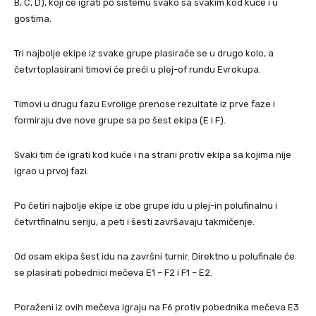
B, C, D), koji će igrati po sistemu svako sa svakim kod kuće i u
gostima.
Tri najbolje ekipe iz svake grupe plasiraće se u drugo kolo, a
četvrtoplasirani timovi će preći u plej-of rundu Evrokupa.
Timovi u drugu fazu Evrolige prenose rezultate iz prve faze i
formiraju dve nove grupe sa po šest ekipa (E i F).
Svaki tim će igrati kod kuće i na strani protiv ekipa sa kojima nije
igrao u prvoj fazi.
Po četiri najbolje ekipe iz obe grupe idu u plej-in polufinalnu i
četvrtfinalnu seriju, a peti i šesti završavaju takmičenje.
Od osam ekipa šest idu na završni turnir. Direktno u polufinale će
se plasirati pobednici mečeva E1 – F2 i F1 – E2.
Poraženi iz ovih mečeva igraju na F6 protiv pobednika mečeva E3