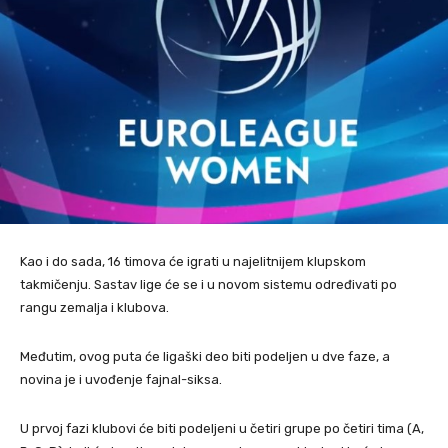
Kao i do sada, 16 timova će igrati u najelitnijem klupskom
takmičenju. Sastav lige će se i u novom sistemu određivati po
rangu zemalja i klubova.
Međutim, ovog puta će ligaški deo biti podeljen u dve faze, a
novina je i uvođenje fajnal-siksa.
U prvoj fazi klubovi će biti podeljeni u četiri grupe po četiri tima (A,