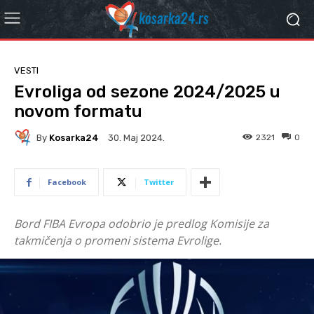
VESTI
Evroliga od sezone 2024/2025 u
novom formatu
By
Kosarka24
2321
0
30. Мај 2024.
Facebook
Twitter
Bord FIBA Evropa odobrio je predlog Komisije za
takmičenja o promeni sistema Evrolige.