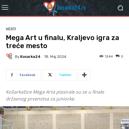
VESTI
Mega Art u finalu, Kraljevo igra za
treće mesto
By
Kosarka24
1244
0
18. Мај 2024.
Facebook
Twitter
Košarkašice Mega Arta plasirale su se u finale
državnog prvenstva za juniorke.