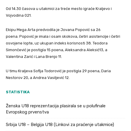
Od 14.30 časova u utakmici za treće mesto igraće Kraljevo i
Vojvodina 021.
Ekipu Mega Arta predvodila je Jovana Popović sa 26
poena. Popović je imala i osam skokova, četiri asistencije i četiri
osvojene lopte, uz ukupan indeks korisnosti 38. Teodora
Simončević je postigla 15 poena, Aleksandra Aleksić13, a
Valentina Zarić i Lana Brenjo 11.
U timu Kraljeva Sofija Todorović je postigla 29 poena, Daria
Nestorov 20, a Andrea Vasiljević 12.
STATISTIKA
Ženska U18 reprezentacija plasirala se u polufinale
Evropskog prvenstva
Srbija U18 – Belgija U18 (Linkovi za praćenje utakmice)