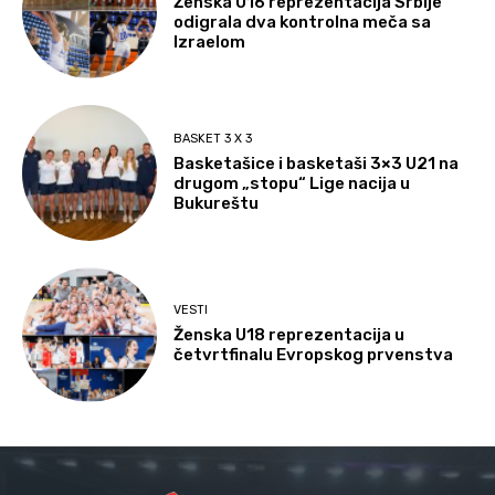
Ženska U16 reprezentacija Srbije
odigrala dva kontrolna meča sa
Izraelom
BASKET 3 X 3
Basketašice i basketaši 3×3 U21 na
drugom „stopu“ Lige nacija u
Bukureštu
VESTI
Ženska U18 reprezentacija u
četvrtfinalu Evropskog prvenstva