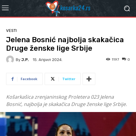
VESTI
Jelena Bosnić najbolja skakačica
Druge ženske lige Srbije
By
J.P.
1197
0
15. Април 2024.
Facebook
Twitter
Košarkašica zrenjaninskog Proletera 023 Jelena
Bosnić, najbolja je skakačica Druge ženske lige Srbije.