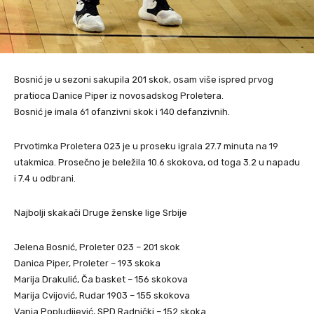
Bosnić je u sezoni sakupila 201 skok, osam više ispred prvog
pratioca Danice Piper iz novosadskog Proletera.
Bosnić je imala 61 ofanzivni skok i 140 defanzivnih.
Prvotimka Proletera 023 je u proseku igrala 27.7 minuta na 19
utakmica. Prosečno je beležila 10.6 skokova, od toga 3.2 u napadu
i 7.4 u odbrani.
Najbolji skakači Druge ženske lige Srbije
Jelena Bosnić, Proleter 023 – 201 skok
Danica Piper, Proleter – 193 skoka
Marija Drakulić, Ča basket – 156 skokova
Marija Cvijović, Rudar 1903 – 155 skokova
Vanja Popludijević, SPD Radnički – 152 skoka