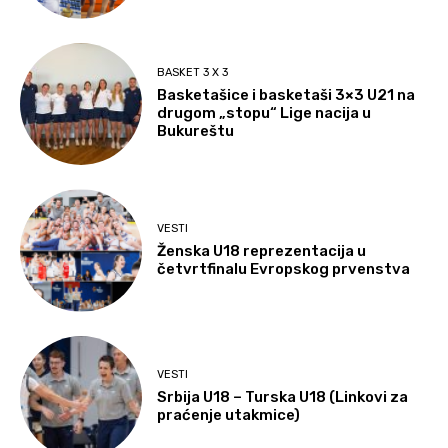
BASKET 3 X 3
Basketašice i basketaši 3×3 U21 na
drugom „stopu“ Lige nacija u
Bukureštu
VESTI
Ženska U18 reprezentacija u
četvrtfinalu Evropskog prvenstva
VESTI
Srbija U18 – Turska U18 (Linkovi za
praćenje utakmice)