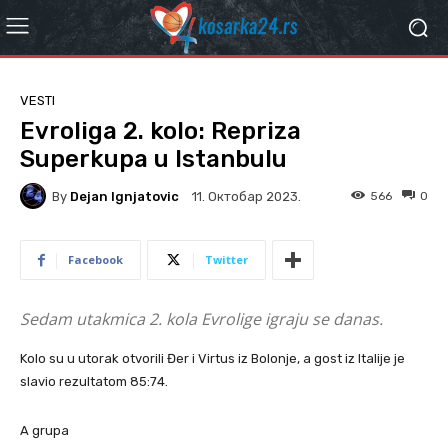
VESTI
Evroliga 2. kolo: Repriza
Superkupa u Istanbulu
By
Dejan Ignjatovic
566
0
11. Октобар 2023.
Facebook
Twitter
Sedam utakmica 2. kola Evrolige igraju se danas.
Kolo su u utorak otvorili Đer i Virtus iz Bolonje, a gost iz Italije je
slavio rezultatom 85:74.
A grupa