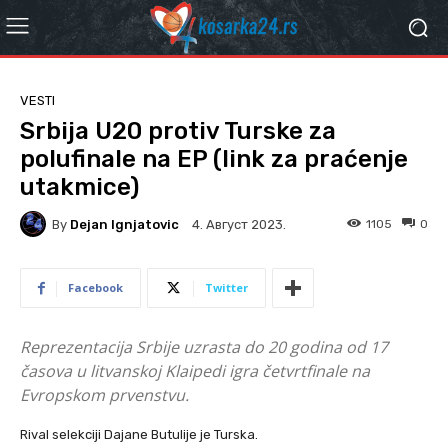
VESTI
Srbija U20 protiv Turske za
polufinale na EP (link za praćenje
utakmice)
By
Dejan Ignjatovic
1105
0
4. Август 2023.
Facebook
Twitter
Reprezentacija Srbije uzrasta do 20 godina od 17
časova u litvanskoj Klaipedi igra četvrtfinale na
Evropskom prvenstvu.
Rival selekciji Dajane Butulije je Turska.