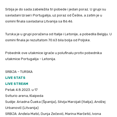
Srbija je do sada zabeležila tri pobede i jedan poraz. U grupi su
savladani Izrael i Portugalija, uz poraz od Češke, a zatim je u
osmini finala savladana Litvanija sa 86:46.
Turska je u grupi poražena od Italije i Letonije, a pobedila Belgiju. U
osmini finala je rezultatom 70:63 bila bolja od Poljske.
Pobednik ove utakmice igraće u polufinalu protiv pobednika
utakmice Portugalija – Letonija.
SRBIJA – TURSKA
LIVE STATS
LIVE STREAM
Petak 4.8.2023. u 17
Sviturio arena, Klaipeda
Sudije: Ariadna Čueka (Španija), Silvija Marcijali (Italija), Andžej
Urbanovič (Litvanija)
SRBIJA: Anđela Matić, Dunja Zečević, Marina Marčetić, Ivona