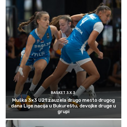
BASKET 3 X 3
Muška 3×3 U21 zauzela drugo mesto drugog
dana Lige nacija u Bukureštu, devojke druge u
grupi