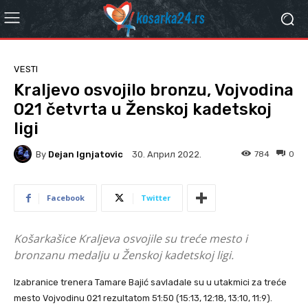
VESTI
Kraljevo osvojilo bronzu, Vojvodina
021 četvrta u Ženskoj kadetskoj
ligi
By
Dejan Ignjatovic
784
0
30. Април 2022.
Facebook
Twitter
Košarkašice Kraljeva osvojile su treće mesto i
bronzanu medalju u Ženskoj kadetskoj ligi.
Izabranice trenera Tamare Bajić savladale su u utakmici za treće
mesto Vojvodinu 021 rezultatom 51:50 (15:13, 12:18, 13:10, 11:9).