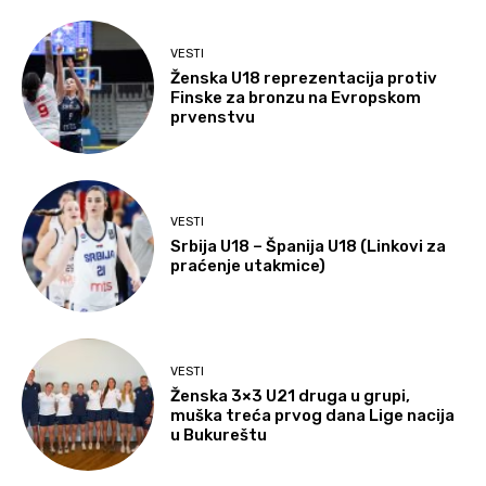
VESTI
Ženska U18 reprezentacija protiv
Finske za bronzu na Evropskom
prvenstvu
VESTI
Srbija U18 – Španija U18 (Linkovi za
praćenje utakmice)
VESTI
Ženska 3×3 U21 druga u grupi,
muška treća prvog dana Lige nacija
u Bukureštu