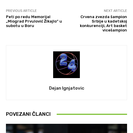
PREVIOUS ARTICLE
NEXT ARTICLE
Peti po redu Memorijal
Crvena zvezda šampion
„Miograd Prvulović Žikajlo“ u
Srbije u kadetskoj
subotu u Boru
konkurenciji, Art basket
vicešampion
Dejan Ignjatovic
POVEZANI ČLANCI