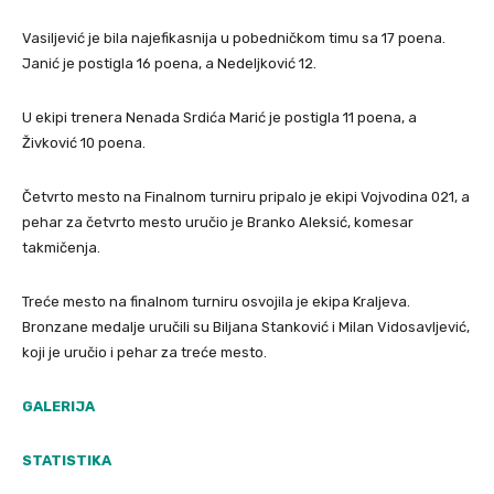
Vasiljević je bila najefikasnija u pobedničkom timu sa 17 poena.
Janić je postigla 16 poena, a Nedeljković 12.
U ekipi trenera Nenada Srdića Marić je postigla 11 poena, a
Živković 10 poena.
Četvrto mesto na Finalnom turniru pripalo je ekipi Vojvodina 021, a
pehar za četvrto mesto uručio je Branko Aleksić, komesar
takmičenja.
Treće mesto na finalnom turniru osvojila je ekipa Kraljeva.
Bronzane medalje uručili su Biljana Stanković i Milan Vidosavljević,
koji je uručio i pehar za treće mesto.
GALERIJA
STATISTIKA