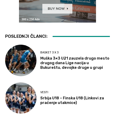
POSLEDNJI ČLANCI:
BASKET 3 X 3
Muška 3×3 U21 zauzela drugo mesto
drugog dana Lige nacija u
Bukureštu, devojke druge u grupi
VESTI
Srbija U18 – Finska U18 (Linkovi za
praćenje utakmice)