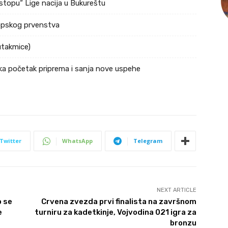
stopu“ Lige nacija u Bukureštu
ropskog prvenstva
utakmice)
ka početak priprema i sanja nove uspehe
Twitter
WhatsApp
Telegram
NEXT ARTICLE
o se
Crvena zvezda prvi finalista na završnom
e
turniru za kadetkinje, Vojvodina 021 igra za
bronzu