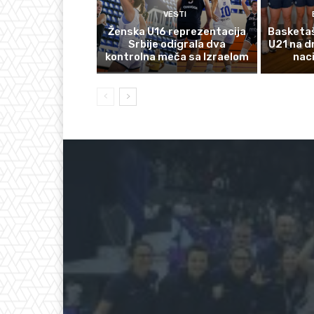
VESTI
Ženska U16 reprezentacija
Basketaš
Srbije odigrala dva
U21 na d
kontrolna meča sa Izraelom
nac