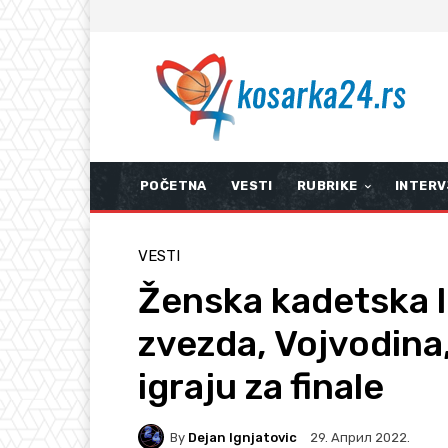
POČETNA
VESTI
RUBRIKE
INTERV
VESTI
Ženska kadetska l
zvezda, Vojvodina,
igraju za finale
By
Dejan Ignjatovic
29. Април 2022.