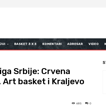
JUI
BASKET 3 X 3
KOMENTARI
ADRESAR
VIDEO
S
iga Srbije: Crvena
 Art basket i Kraljevo
685
0