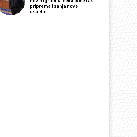
novih igračica čeka početak
priprema i sanja nove
uspehe