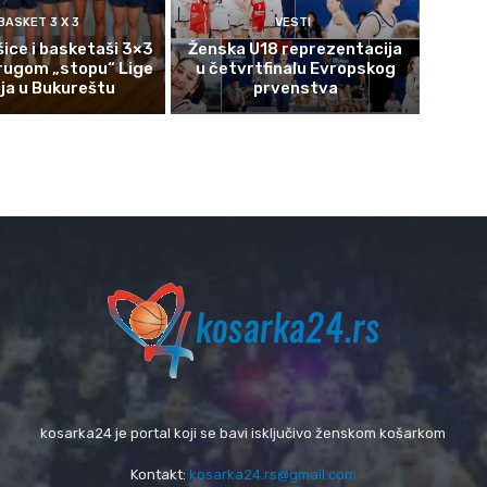
BASKET 3 X 3
VESTI
ice i basketaši 3×3
Ženska U18 reprezentacija
rugom „stopu“ Lige
u četvrtfinalu Evropskog
ija u Bukureštu
prvenstva
kosarka24 je portal koji se bavi isključivo ženskom košarkom
Kontakt:
kosarka24.rs@gmail.com