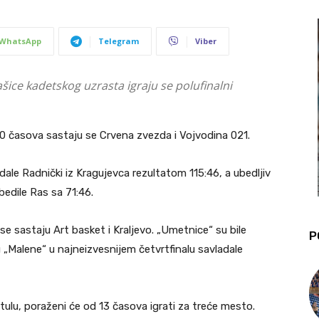
WhatsApp
Telegram
Viber
ice kadetskog uzrasta igraju se polufinalni
.30 časova sastaju se Crvena zvezda i Vojvodina 021.
dale Radnički iz Kragujevca rezultatom 115:46, a ubedljiv
bedile Ras sa 71:46.
se sastaju Art basket i Kraljevo. „Umetnice“ su bile
P
 „Malene“ u najneizvesnijem četvrtfinalu savladale
itulu, poraženi će od 13 časova igrati za treće mesto.