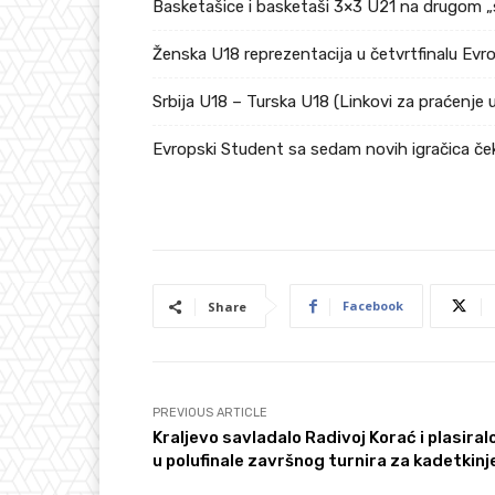
Basketašice i basketaši 3×3 U21 na drugom „
Ženska U18 reprezentacija u četvrtfinalu Ev
Srbija U18 – Turska U18 (Linkovi za praćenje 
Evropski Student sa sedam novih igračica če
Facebook
Share
PREVIOUS ARTICLE
Kraljevo savladalo Radivoj Korać i plasiral
u polufinale završnog turnira za kadetkinj