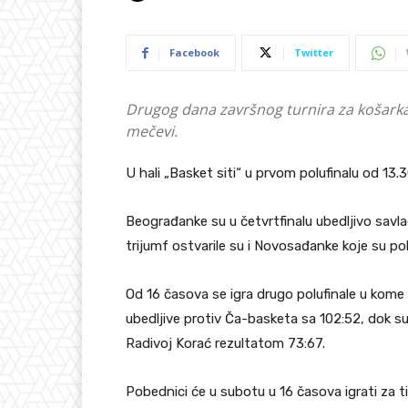
Facebook
Twitter
Drugog dana završnog turnira za košarkaš
mečevi.
U hali „Basket siti“ u prvom polufinalu od 13
Beograđanke su u četvrtfinalu ubedljivo savla
trijumf ostvarile su i Novosađanke koje su po
Od 16 časova se igra drugo polufinale u kome 
ubedljive protiv Ča-basketa sa 102:52, dok su
Radivoj Korać rezultatom 73:67.
Pobednici će u subotu u 16 časova igrati za t