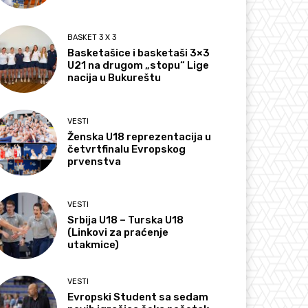
BASKET 3 X 3
Basketašice i basketaši 3×3
U21 na drugom „stopu“ Lige
nacija u Bukureštu
VESTI
Ženska U18 reprezentacija u
četvrtfinalu Evropskog
prvenstva
VESTI
Srbija U18 – Turska U18
(Linkovi za praćenje
utakmice)
VESTI
Evropski Student sa sedam