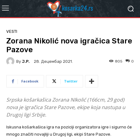
VESTI
Zorana Nikolić nova igračica Stare
Pazove
By
J.P.
805
0
28. Децембар 2021.
Facebook
Twitter
Srpska košarkašica Zorana NIkolić (166cm, 29 god)
nova je igračica Stare Pazove, ekipe koja nastupa u
Drugoj ligi Srbije.
Iskusna košarkašica igra na poziciji organizatora igre i sigurno će
mnogo značiti novajliji u Drugoj ligi, ekipi Stare Pazove.