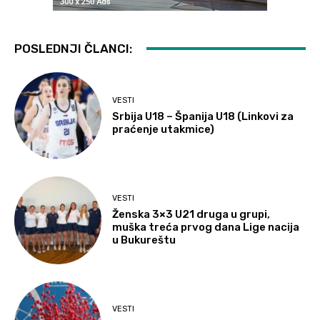
POSLEDNJI ČLANCI:
VESTI
Srbija U18 – Španija U18 (Linkovi za
praćenje utakmice)
VESTI
Ženska 3×3 U21 druga u grupi,
muška treća prvog dana Lige nacija
u Bukureštu
VESTI