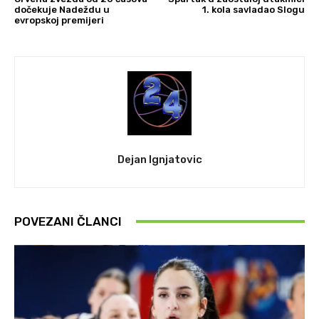
dočekuje Nadeždu u
1. kola savladao Slogu
evropskoj premijeri
Dejan Ignjatovic
POVEZANI ČLANCI