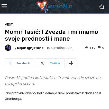
VESTI
Momir Tasić: I Zvezda i mi imamo
svoje prednosti i mane
By
Dejan Ignjatovic
830
0
14. Октобар 2021.
Facebook
Twitter
Posle 12 godina košarkašice Crvene zvezde izlaze na
evropsku scenu.
Prvi protivnik crveno-belih dama je ruski predstavnik Nadežda iz
Orenburga.