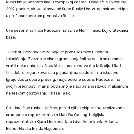
Ruski tim je poznato ime u evropskoj košarci. Osvajač je Evrokupa
2019. godine, aktuelni osvajač Kupa Rusije i četvrtoplasirana ekipa
u prošlosezonskom prvenstvu Rusije.
Ove sezone na klupi Nadežde nalazi se Momir Tasić, koji o utakmici
kaže.
-Uvek su nezahvalne za najave prve utakmice u nekom
takmičenju. Zvezda je više uigrana, pojačali su se strankinjama i
vratili neke naše igračice, što iz inostranstva što iz Srbije. Mlad
tim, dobro organizovan, sa pojačanjima su dobili i na iskustvu.
Igraju dosta dobro presing, imaju odlične šutere. Nadežda ima
svojih prednosti i mana, potrebno je naći balans i izvući maksimum
na teškom gostovanju – kaže Tasić.
Gro tima čine ruske igračice, pored njih u ekipi su naturalizovana
crnogorska reprezentativka Markiša Getling, belgijska
reprezentativka Kjara Linskens, kao i dve AmerikankeAdaora
Elonu i Natiša En Ida Hajdeman.