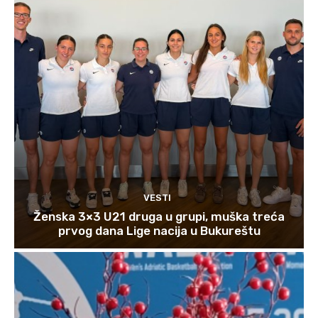
VESTI
Ženska 3×3 U21 druga u grupi, muška treća
prvog dana Lige nacija u Bukureštu