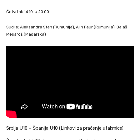
Četvrtak 14.10. u 20.00
Sudije: Aleksandra Stan (Rumunija), Alin Faur (Rumunija), Balaš
Mesaroš (Mađarska)
Srbija U18 – Španija U18 (Linkovi za praćenje utakmice)