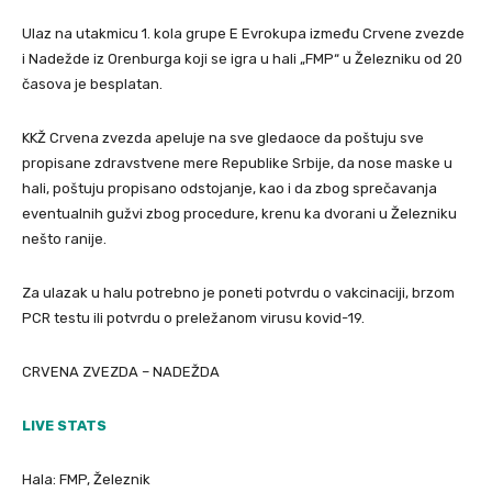
Ulaz na utakmicu 1. kola grupe E Evrokupa između Crvene zvezde
i Nadežde iz Orenburga koji se igra u hali „FMP“ u Železniku od 20
časova je besplatan.
KKŽ Crvena zvezda apeluje na sve gledaoce da poštuju sve
propisane zdravstvene mere Republike Srbije, da nose maske u
hali, poštuju propisano odstojanje, kao i da zbog sprečavanja
eventualnih gužvi zbog procedure, krenu ka dvorani u Železniku
nešto ranije.
Za ulazak u halu potrebno je poneti potvrdu o vakcinaciji, brzom
PCR testu ili potvrdu o preležanom virusu kovid-19.
CRVENA ZVEZDA – NADEŽDA
LIVE STATS
Hala: FMP, Železnik