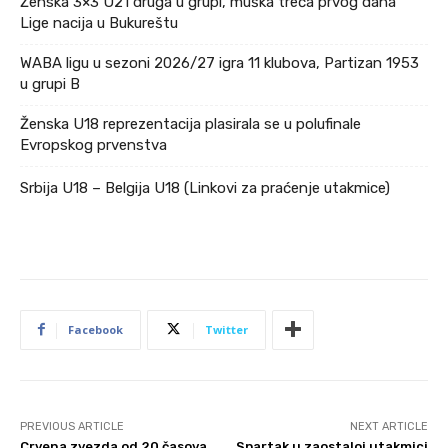
Ženska 3×3 U21 druga u grupi, muška treća prvog dana
Lige nacija u Bukureštu
WABA ligu u sezoni 2026/27 igra 11 klubova, Partizan 1953
u grupi B
Ženska U18 reprezentacija plasirala se u polufinale
Evropskog prvenstva
Srbija U18 – Belgija U18 (Linkovi za praćenje utakmice)
Facebook
Twitter
PREVIOUS ARTICLE
NEXT ARTICLE
Crvena zvezda od 20 časova
Spartak u zaostaloj utakmici