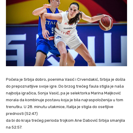
Počela je Srbija dobro, poenima Vasić i Crvendakić, Srbija je došla
do prepoznatljive svoje igre. Do brzog trećeg faula stigla je naša
najbolja igračica, Sonja Vasić, pa je selektorka Marina Maljković
morala da kombinuje postavu koja je bila najraspoloženija u tom
trenutku. U 28. minutu utakmice, Italija je stigla do osetljive
prednosti (52:47)
da bi do kraja trećeg perioda trojkom Ane Dabović Srbija smanjila
na 52:57.