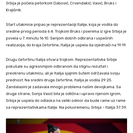
Srbija je počela petorkom Dabović, Crvendakić, Vasić, Bruks i
Krajišnik.
Start utakmice pripao je reprezentaciji Italije, koja je vodila do
sredine prvog perioda 6:4. Trojkom Bruks i poenima iz igre Srbija je
povela u 7. minutu 16:10. Serijom dobrih odbrana i uspešnih
realizacija, do kraja četvrtine, Italija je uspela da izjednači na 19:19.
Drugu četvrtinu Italija otvara trojkom. Reprezentativke Srbije
pokušale su agresivnijom odbranom da stignu rezultat i
preokrenu utakmicu, ali je Italija sjajnim šutem održavala svoju
prednost. Na sredini druge četvrtine, Italija je vodila 29:25.
Zandalasini je zadavala mnogo problema našim devojkama. Sa
druge strane, Sonja Vasić bila je odlična i upravo njenom igrom,
Srbija je uspela do odlaska na veliki odmor da bude rame uz rame
sa reprezentativkama Italije. Na poluvremenu, Srbija – Italija 37:39.