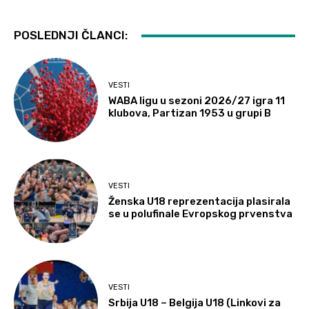
POSLEDNJI ČLANCI:
VESTI
WABA ligu u sezoni 2026/27 igra 11
klubova, Partizan 1953 u grupi B
VESTI
Ženska U18 reprezentacija plasirala
se u polufinale Evropskog prvenstva
VESTI
Srbija U18 – Belgija U18 (Linkovi za