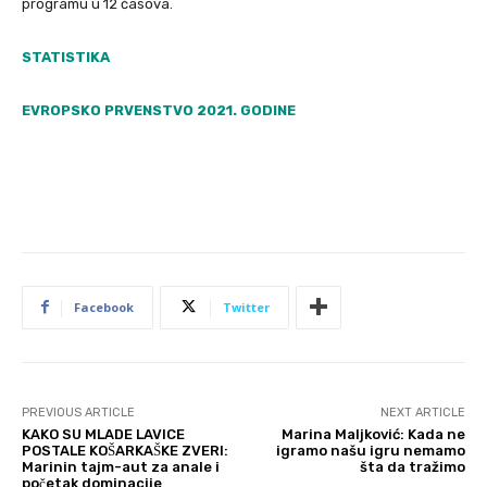
programu u 12 časova.
STATISTIKA
EVROPSKO PRVENSTVO 2021. GODINE
Facebook
Twitter
PREVIOUS ARTICLE
NEXT ARTICLE
KAKO SU MLADE LAVICE
Marina Maljković: Kada ne
POSTALE KOŠARKAŠKE ZVERI:
igramo našu igru nemamo
Marinin tajm-aut za anale i
šta da tražimo
početak dominacije