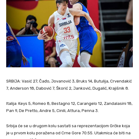
SRBIJA: Vasić 27, Čađo, Jovanović 3, Bruks 14, Butulija, Crvendakić
7, Anderson 18, Dabović 7, Škorić 2, Janković, Dugalić, Krajišnik 8.
Italija: Keys 5, Romeo 8, Bestagno 12, Carangelo 12, Zandalasini 18,
Pan 9, De Pretto, Andre 5, Cinili, Attura, Penna 3.
Srbija će se u drugom kolu sastati sa reprezentacijom Grčke koja
je u prvom kolu poražena od Crne Gore 70:55. Utakmica će biti na