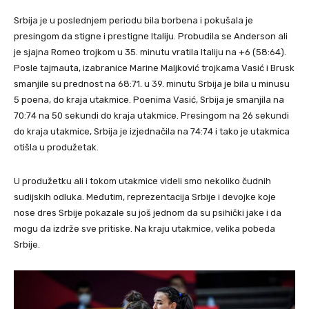
Srbija je u poslednjem periodu bila borbena i pokušala je
presingom da stigne i prestigne Italiju. Probudila se Anderson ali
je sjajna Romeo trojkom u 35. minutu vratila Italiju na +6 (58:64).
Posle tajmauta, izabranice Marine Maljković trojkama Vasić i Brusk
smanjile su prednost na 68:71. u 39. minutu Srbija je bila u minusu
5 poena, do kraja utakmice. Poenima Vasić, Srbija je smanjila na
70:74 na 50 sekundi do kraja utakmice. Presingom na 26 sekundi
do kraja utakmice, Srbija je izjednačila na 74:74 i tako je utakmica
otišla u produžetak.
U produžetku ali i tokom utakmice videli smo nekoliko čudnih
sudijskih odluka. Međutim, reprezentacija Srbije i devojke koje
nose dres Srbije pokazale su još jednom da su psihički jake i da
mogu da izdrže sve pritiske. Na kraju utakmice, velika pobeda
Srbije.