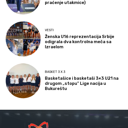
praćenje utakmice)
VESTI
Ženska U16 reprezentacija Srbije
odigrala dva kontrolna meča sa
Izraelom
BASKET 3 X 3
Basketašice i basketaši 3×3 U21 na
drugom „stopu“ Lige nacija u
Bukureštu