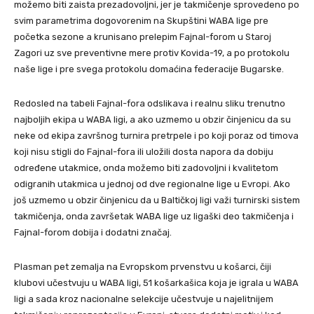
možemo biti zaista prezadovoljni, jer je takmičenje sprovedeno po
svim parametrima dogovorenim na Skupštini WABA lige pre
početka sezone a krunisano prelepim Fajnal-forom u Staroj
Zagori uz sve preventivne mere protiv Kovida-19, a po protokolu
naše lige i pre svega protokolu domaćina federacije Bugarske.
Redosled na tabeli Fajnal-fora odslikava i realnu sliku trenutno
najboljih ekipa u WABA ligi, a ako uzmemo u obzir činjenicu da su
neke od ekipa završnog turnira pretrpele i po koji poraz od timova
koji nisu stigli do Fajnal-fora ili uložili dosta napora da dobiju
određene utakmice, onda možemo biti zadovoljni i kvalitetom
odigranih utakmica u jednoj od dve regionalne lige u Evropi. Ako
još uzmemo u obzir činjenicu da u Baltičkoj ligi važi turnirski sistem
takmičenja, onda završetak WABA lige uz ligaški deo takmičenja i
Fajnal-forom dobija i dodatni značaj.
Plasman pet zemalja na Evropskom prvenstvu u košarci, čiji
klubovi učestvuju u WABA ligi, 51 košarkašica koja je igrala u WABA
ligi a sada kroz nacionalne selekcije učestvuje u najelitnijem