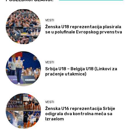
VESTI
Ženska U18 reprezentacija plasirala
se u polufinale Evropskog prvenstva
VESTI
Srbija U18 – Belgija U18 (Linkovi za
praćenje utakmice)
VESTI
Ženska U16 reprezentacija Srbije
odigrala dva kontrolna meča sa
Izraelom