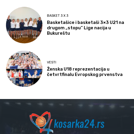
BASKET 3 X 3
Basketašice i basketaši 3×3 U21 na
drugom „stopu“ Lige nacija u
Bukureštu
VESTI
Ženska U18 reprezentacija u
četvrtfinalu Evropskog prvenstva