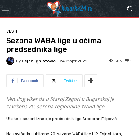
VESTI
Sezona WABA lige u očima
predsednika lige
By
Dejan Ignjatovic
586
0
24. Март 2021.
Facebook
Twitter
Minulog vikenda u Staroj Zagori u Bugarskoj je
završena 20. sezona regionalne WABA lige.
Utiske o sezoni izneo je predsednik lige Srbobran Filipović.
Na završetku jubilarne 20. sezone WABA lige i 19. Fajnal-fora,