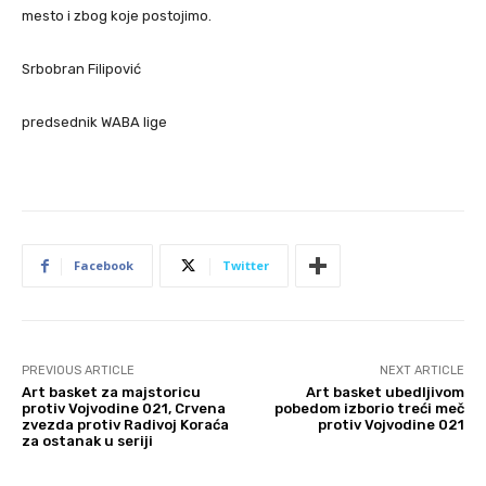
mesto i zbog koje postojimo.
Srbobran Filipović
predsednik WABA lige
Facebook
Twitter
PREVIOUS ARTICLE
NEXT ARTICLE
Art basket za majstoricu
Art basket ubedljivom
protiv Vojvodine 021, Crvena
pobedom izborio treći meč
zvezda protiv Radivoj Koraća
protiv Vojvodine 021
za ostanak u seriji