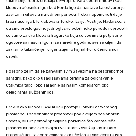
takmičenju reprezentacija u Evropi, stvara dodatni motiv i kod
klubova učesnika lige i kod Borda lige da nastave ka ostvarenju
zacrtanih ciljeva u narednom periodu. Treba napomenuti da je
kroz našu ligu bilo klubova iz Turske, Italije, Austrije, Mađarske, a
da smo prošle godine jednoglasno odbili neke ponude i opredelili
se samo za dva kluba iz Bugarske koja su već imala potpisane
ugovore sa našom ligom i za naredne godine, sve sa ciljem da
završimo takmičenje i organizujemo Fajnal-For u čemu smo i
uspeli.
Posebno želim da se zahvalim svim Savezima na besprekornoj
saradnji, kako oko usaglašavanja termina za odigravanje
utakmica tako i oko saradnje sa našim komesarom oko
delegiranja službenih lica.
Pravila oko ulaska u WABA ligu postoje u okviru ostvarenog
plasmana u nacionalnom prvenstvu pod okriljem nacionalnih
Saveza, ali i uz pomoć specijalne pozivnice što koriste niže
plasirani klubovi ako svojim kvalitetom zaslužuju da ih Bord
preporuči ligi. Ta dobrovoljnost oko učešća u takmičenju u isto