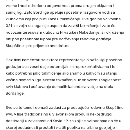
vreme i nosi određenu odgovornost prema drugim ekipama i
samoj ligi. Zato Bord lige apeluje i posebne razgovore vodi sa
klubovima koji prvi put ulaze u takmičenje. Ove godine Vojvodina
021 iz svojih razloga nije uspela da završi takmičenje i zato će
novozainteresovani klubovi iz Hrvatske i Makedonije, a i okruženja
biti pod posebnom lupom pre održavanja redovne godišnje
Skupštine i pre prijema kandidature.
Pozitivni komentari selektora reprezentacija o našoj ligi posebno
gode, jer su svesni da je potencijalnim reprezentativkama i te
kako potrebno jako takmičenje ako znamo u kakvom su stanju
većina domaćih liga. Sistem takmičenja uz obaveznu saglasnost
svih klubova i poštovanje domaćih kalendara već je na stolu
Borda lige.
Sve su to teme i domaći zadaci za predstojeću redovnu Skupštinu
WABA lige tradicionalno u Slavonskom Brodu ili nekoj drugoj
destinaciji u zavisnosti od Kovid-19, za koji se svi nadamo da će u
skoroj budućnosti prestati i vratiti publiku na tribine gde joj je i