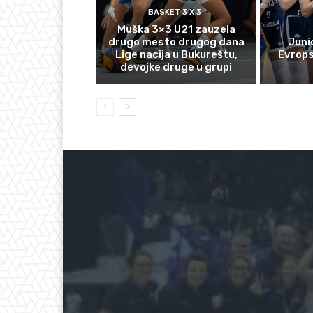
BASKET 3 X 3
Muška 3×3 U21 zauzela
drugo mesto drugog dana
Juni
Lige nacija u Bukureštu,
Evrop
devojke druge u grupi