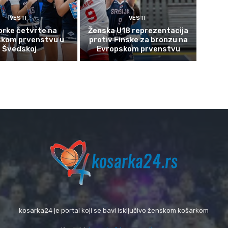
VESTI
VESTI
orke četvrte na
Ženska U18 reprezentacija
skom prvenstvu u
protiv Finske za bronzu na
Švedskoj
Evropskom prvenstvu
kosarka24 je portal koji se bavi isključivo ženskom košarkom