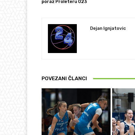
poraz Proleteru 023
Dejan Ignjatovic
POVEZANI ČLANCI