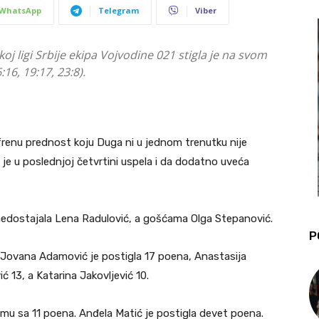
WhatsApp
Telegram
Viber
 ligi Srbije ekipa Vojvodine 021 stigla je na svom
16, 19:17, 23:8).
frenu prednost koju Duga ni u jednom trenutku nije
 je u poslednjoj četvrtini uspela i da dodatno uveća
nedostajala Lena Radulović, a gošćama Olga Stepanović.
P
. Jovana Adamović je postigla 17 poena, Anastasija
ć 13, a Katarina Jakovljević 10.
timu sa 11 poena. Anđela Matić je postigla devet poena.