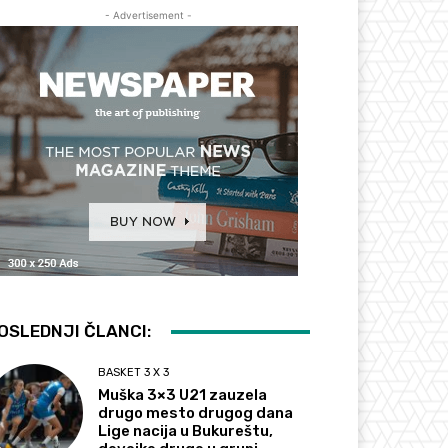
- Advertisement -
OSLEDNJI ČLANCI:
BASKET 3 X 3
Muška 3×3 U21 zauzela
drugo mesto drugog dana
Lige nacija u Bukureštu,