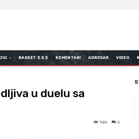
JUI
BASKET 3 X 3
KOMENTARI
ADRESAR
VIDEO
S
ljiva u duelu sa
1126
0