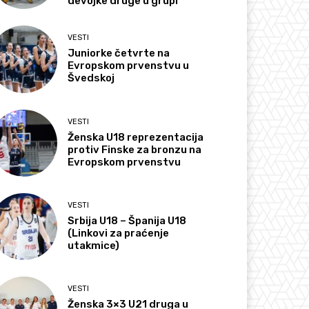
devojke druge u grupi
VESTI
Juniorke četvrte na
Evropskom prvenstvu u
Švedskoj
VESTI
Ženska U18 reprezentacija
protiv Finske za bronzu na
Evropskom prvenstvu
VESTI
Srbija U18 – Španija U18
(Linkovi za praćenje
utakmice)
VESTI
Ženska 3×3 U21 druga u