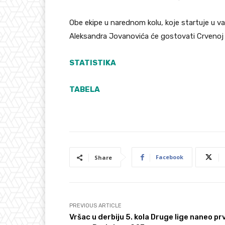
Obe ekipe u narednom kolu, koje startuje u 
Aleksandra Jovanovića će gostovati Crvenoj 
STATISTIKA
TABELA
Facebook
Share
PREVIOUS ARTICLE
Vršac u derbiju 5. kola Druge lige naneo prv