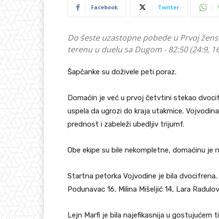
Facebook
Twitter
Do šeste uzastopne pobede u Prvoj ženskoj
terenu u duelu sa Dugom - 82:50 (24:9, 16:
Šapčanke su doživele peti poraz.
Domaćin je već u prvoj četvtini stekao dvoci
uspela da ugrozi do kraja utakmice. Vojvodina
prednost i zabeleži ubedljiv trijumf.
Obe ekipe su bile nekompletne, domaćinu je 
Startna petorka Vojvodine je bila dvocifrena
Podunavac 16, Milina Mišeljić 14, Lara Radulovi
Lejn Marfi je bila najefikasnija u gostujućem 