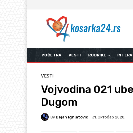
POČETNA
VESTI
RUBRIKE
INTERV
VESTI
Vojvodina 021 ubed
Dugom
By
Dejan Ignjatovic
31. Октобар 2020.