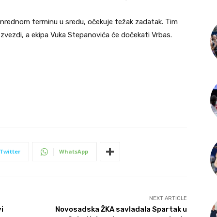
vanrednom terminu u sredu, očekuje težak zadatak. Tim
zvezdi, a ekipa Vuka Stepanovića će dočekati Vrbas.
Twitter
WhatsApp
NEXT ARTICLE
i
Novosadska ŽKA savladala Spartak u