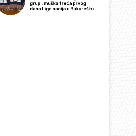
grupi, muška treća prvog
dana Lige nacija u Bukureštu