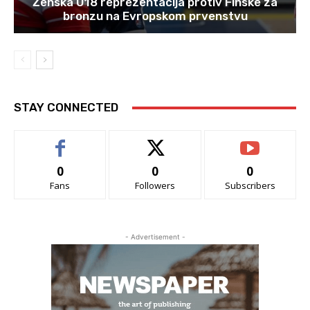
Ženska U18 reprezentacija protiv Finske za
bronzu na Evropskom prvenstvu
STAY CONNECTED
0
0
0
Fans
Followers
Subscribers
- Advertisement -