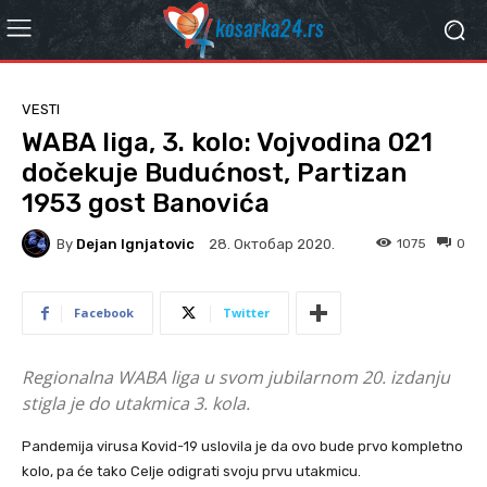
VESTI
WABA liga, 3. kolo: Vojvodina 021
dočekuje Budućnost, Partizan
1953 gost Banovića
By
Dejan Ignjatovic
1075
0
28. Октобар 2020.
Facebook
Twitter
Regionalna WABA liga u svom jubilarnom 20. izdanju
stigla je do utakmica 3. kola.
Pandemija virusa Kovid-19 uslovila je da ovo bude prvo kompletno
kolo, pa će tako Celje odigrati svoju prvu utakmicu.