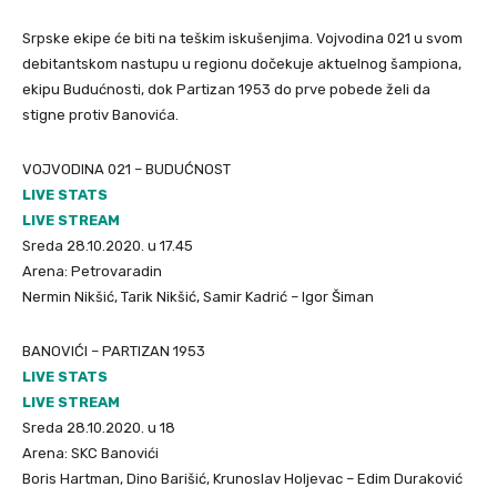
Srpske ekipe će biti na teškim iskušenjima. Vojvodina 021 u svom
debitantskom nastupu u regionu dočekuje aktuelnog šampiona,
ekipu Budućnosti, dok Partizan 1953 do prve pobede želi da
stigne protiv Banovića.
VOJVODINA 021 – BUDUĆNOST
LIVE STATS
LIVE STREAM
Sreda 28.10.2020. u 17.45
Arena: Petrovaradin
Nermin Nikšić, Tarik Nikšić, Samir Kadrić – Igor Šiman
BANOVIĆI – PARTIZAN 1953
LIVE STATS
LIVE STREAM
Sreda 28.10.2020. u 18
Arena: SKC Banovići
Boris Hartman, Dino Barišić, Krunoslav Holjevac – Edim Duraković