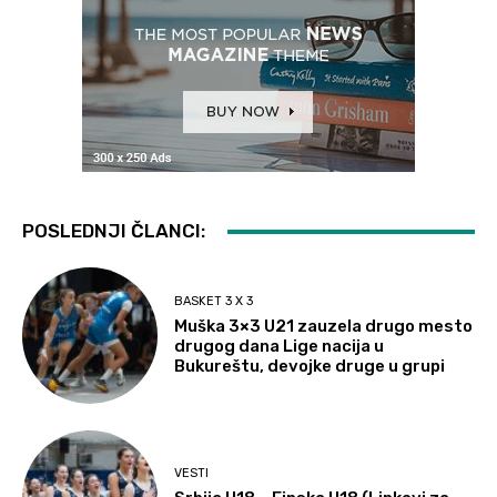
POSLEDNJI ČLANCI:
BASKET 3 X 3
Muška 3×3 U21 zauzela drugo mesto
drugog dana Lige nacija u
Bukureštu, devojke druge u grupi
VESTI