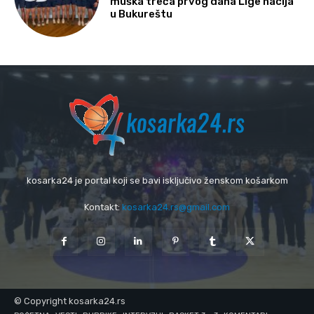
muška treća prvog dana Lige nacija
u Bukureštu
kosarka24 je portal koji se bavi isključivo ženskom košarkom
Kontakt:
kosarka24.rs@gmail.com
© Copyright kosarka24.rs