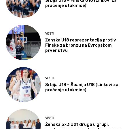
Srbija U18 – Finska U18 (Linkovi za
praćenje utakmice)
VESTI
Ženska U18 reprezentacija protiv
Finske za bronzu na Evropskom
prvenstvu
VESTI
Srbija U18 – Španija U18 (Linkovi za
praćenje utakmice)
VESTI
Ženska 3×3 U21 druga u grupi,