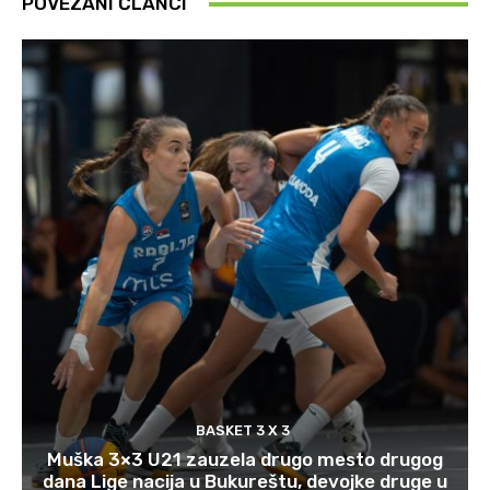
POVEZANI ČLANCI
BASKET 3 X 3
Muška 3×3 U21 zauzela drugo mesto drugog
dana Lige nacija u Bukureštu, devojke druge u