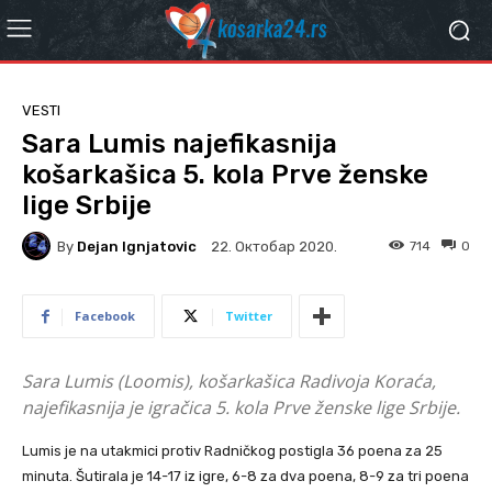
VESTI
Sara Lumis najefikasnija
košarkašica 5. kola Prve ženske
lige Srbije
By
Dejan Ignjatovic
714
0
22. Октобар 2020.
Facebook
Twitter
Sara Lumis (Loomis), košarkašica Radivoja Koraća,
najefikasnija je igračica 5. kola Prve ženske lige Srbije.
Lumis je na utakmici protiv Radničkog postigla 36 poena za 25
minuta. Šutirala je 14-17 iz igre, 6-8 za dva poena, 8-9 za tri poena