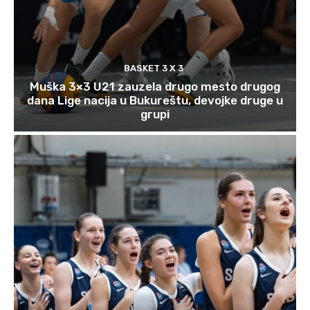
BASKET 3 X 3
Muška 3×3 U21 zauzela drugo mesto drugog
dana Lige nacija u Bukureštu, devojke druge u
grupi