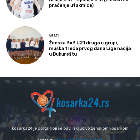
praćenje utakmice)
VESTI
Ženska 3×3 U21 druga u grupi,
muška treća prvog dana Lige nacija
u Bukureštu
kosarka24 je portal koji se bavi isključivo ženskom košarkom