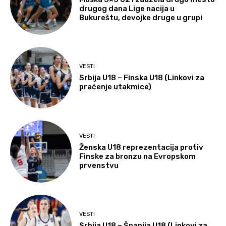
drugog dana Lige nacija u
Bukureštu, devojke druge u grupi
VESTI
Srbija U18 – Finska U18 (Linkovi za
praćenje utakmice)
VESTI
Ženska U18 reprezentacija protiv
Finske za bronzu na Evropskom
prvenstvu
VESTI
Srbija U18 – Španija U18 (Linkovi za