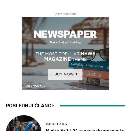
- Advertisement -
POSLEDNJI ČLANCI:
BASKET 3 X 3
Muška 3×3 U21 zauzela drugo mesto