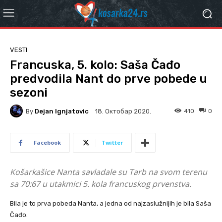
VESTI
Francuska, 5. kolo: Saša Čađo
predvodila Nant do prve pobede u
sezoni
By
Dejan Ignjatovic
410
0
18. Октобар 2020.
Facebook
Twitter
Košarkašice Nanta savladale su Tarb na svom terenu
sa 70:67 u utakmici 5. kola francuskog prvenstva.
Bila je to prva pobeda Nanta, a jedna od najzaslužnijih je bila Saša
Čađo.