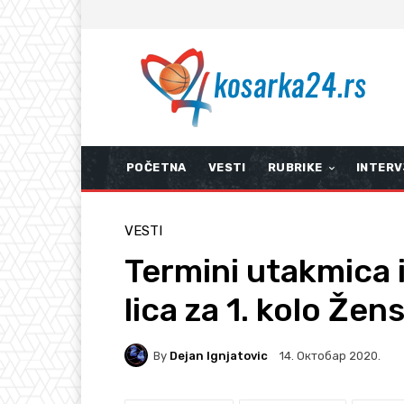
POČETNA
VESTI
RUBRIKE
INTERV
VESTI
Termini utakmica i
lica za 1. kolo Žen
By
Dejan Ignjatovic
14. Октобар 2020.