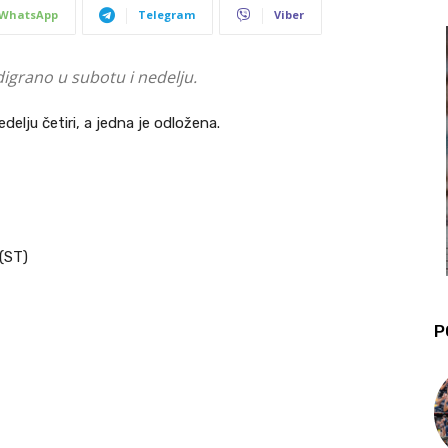
WhatsApp
Telegram
Viber
digrano u subotu i nedelju.
elju četiri, a jedna je odložena.
 (ST)
P