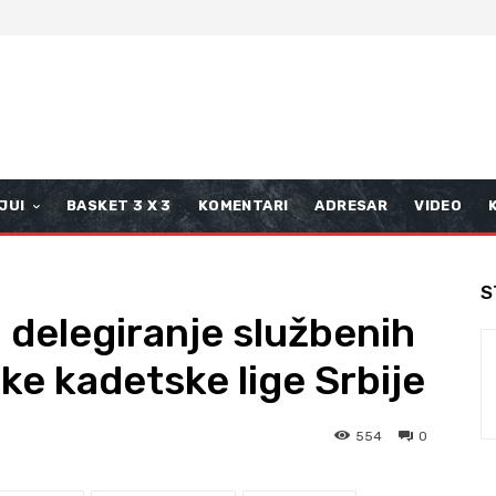
JUI
BASKET 3 X 3
KOMENTARI
ADRESAR
VIDEO
S
 delegiranje službenih
ske kadetske lige Srbije
554
0