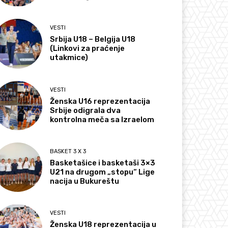
VESTI
Srbija U18 – Belgija U18
(Linkovi za praćenje
utakmice)
VESTI
Ženska U16 reprezentacija
Srbije odigrala dva
kontrolna meča sa Izraelom
BASKET 3 X 3
Basketašice i basketaši 3×3
U21 na drugom „stopu“ Lige
nacija u Bukureštu
VESTI
Ženska U18 reprezentacija u