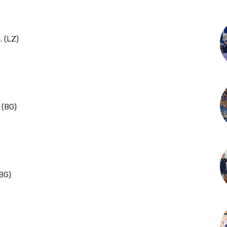
. (LZ)
 (BG)
(BG)