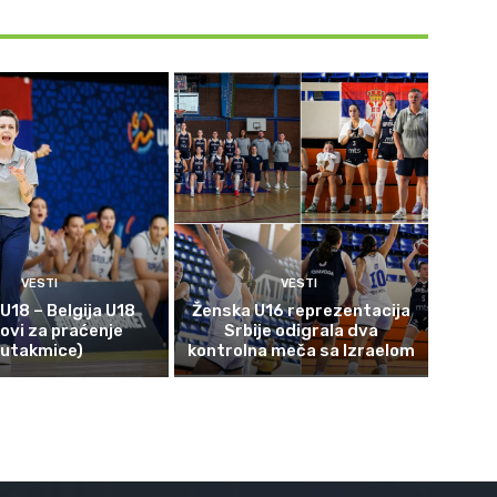
VESTI
VESTI
 U18 – Belgija U18
Ženska U16 reprezentacija
kovi za praćenje
Srbije odigrala dva
utakmice)
kontrolna meča sa Izraelom