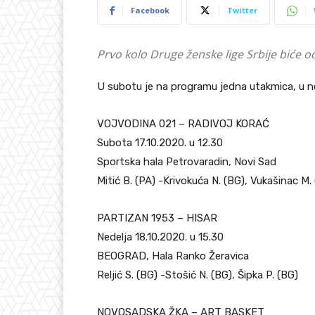
Facebook
Twitter
Prvo kolo Druge ženske lige Srbije biće o
U subotu je na programu jedna utakmica, u ned
VOJVODINA 021 – RADIVOJ KORAĆ
Subota 17.10.2020. u 12.30
Sportska hala Petrovaradin, Novi Sad
Mitić B. (PA) -Krivokuća N. (BG), Vukašinac M.
PARTIZAN 1953 – HISAR
Nedelja 18.10.2020. u 15.30
BEOGRAD, Hala Ranko Žeravica
Reljić S. (BG) -Stošić N. (BG), Šipka P. (BG)
NOVOSADSKA ŽKA – ART BASKET