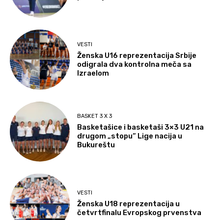
VESTI
Ženska U16 reprezentacija Srbije
odigrala dva kontrolna meča sa
Izraelom
BASKET 3 X 3
Basketašice i basketaši 3×3 U21 na
drugom „stopu“ Lige nacija u
Bukureštu
VESTI
Ženska U18 reprezentacija u
četvrtfinalu Evropskog prvenstva