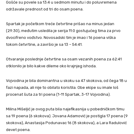
Gošće su povele sa 13:4 u sedmom minutu i do poluvremena
održavale prednost od tri do osam poena.
Spartak je početkom treće četvrtine prišao na minus jedan
(29:30), međutim usledila je serija 11:0 gostujućeg tima za prvo
dvocifreno vođstvo. Novosadski tim je imao i 16 poena viška
tokom četvrtine, a završio je sa 13 – 54:41.
Otvaranje poslednje četvrtine sa osam vezanih poena za 62:41
otklonilo je bilo kakve dileme oko krajnjeg ishoda.
Vojvodina je bila dominantna u skoku sa 47 skokova, od čega 18 u
fazi napada, ali nije to obilato koristila. Obe ekipe su imale loš
procenat šuta za tri poena (1-11 Spartak, 3-17 Vojvodina).
Milina Mišeljić je ovog puta bila najefikasnija u pobedničkom timu
sa 19 poena (6 skokova). Jovana Adamović je postigla 17 poena (9
skokova), Anastasija Podunavac 16 (8 skokova), a Lara Radulović
devet poena.