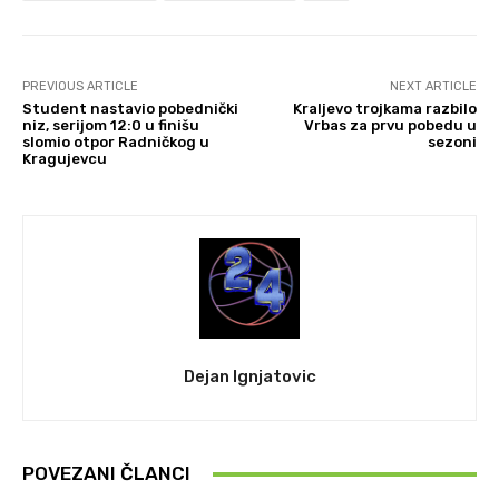
PREVIOUS ARTICLE
NEXT ARTICLE
Student nastavio pobednički
Kraljevo trojkama razbilo
niz, serijom 12:0 u finišu
Vrbas za prvu pobedu u
slomio otpor Radničkog u
sezoni
Kragujevcu
Dejan Ignjatovic
POVEZANI ČLANCI