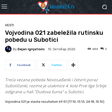
VESTI
Vojvodina 021 zabeležila rutinsku
pobedu u Subotici
By
Dejan Ignjatovic
684
0
10. Октобар 2020.
Facebook
Twitter
Treća vezana pobeda Novosađanki i četvrti poraz
Subotičanki, rezime je utakmice 4. kola Prve lige Srbije
odigrane u hali "Dudova šuma" u Subotici.
Vojvodina 021 je slavila rezultatom 69:51 (17:10, 13:13, 24:18, 15:10).