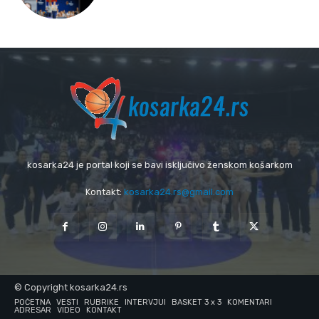
kosarka24 je portal koji se bavi isključivo ženskom košarkom
Kontakt:
kosarka24.rs@gmail.com
© Copyright kosarka24.rs
POČETNA
VESTI
RUBRIKE
INTERVJUI
BASKET 3 x 3
KOMENTARI
ADRESAR
VIDEO
KONTAKT