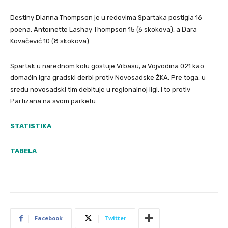
Destiny Dianna Thompson je u redovima Spartaka postigla 16
poena, Antoinette Lashay Thompson 15 (6 skokova), a Dara
Kovačević 10 (8 skokova).
Spartak u narednom kolu gostuje Vrbasu, a Vojvodina 021 kao
domaćin igra gradski derbi protiv Novosadske ŽKA. Pre toga, u
sredu novosadski tim debituje u regionalnoj ligi, i to protiv
Partizana na svom parketu.
STATISTIKA
TABELA
Facebook
Twitter