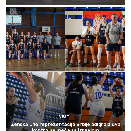
VESTI
Ženska U16 reprezentacija Srbije odigrala dva
kontrolna meča sa Izraelom