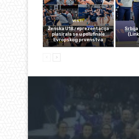
VESTI
Ženska U18 reprezentacija
Srbija
plasirala se u polufinale
(Lin
Evropskog prvenstva