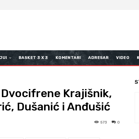
JUI
BASKET 3 X 3
KOMENTARI
ADRESAR
VIDEO
S
 Dvocifrene Krajišnik,
rić, Dušanić i Anđušić
573
0