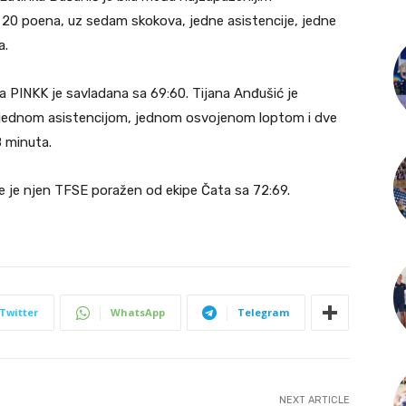
 20 poena, uz sedam skokova, jedne asistencije, jedne
a.
 PINKK je savladana sa 69:60. Tijana Anđušić je
, jednom asistencijom, jednom osvojenom loptom i dve
8 minuta.
e je njen TFSE poražen od ekipe Čata sa 72:69.
Twitter
WhatsApp
Telegram
NEXT ARTICLE