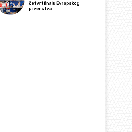
četvrtfinalu Evropskog
prvenstva