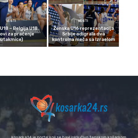
VESTI
VESTI
 U18 – Belgija U18
Ženska U16 reprezentacija
kovi za praćenje
Srbije odigrala dva
utakmice)
kontrolna meča sa Izraelom
kosarka24 je portal koji se bavi isključivo ženskom košarkom