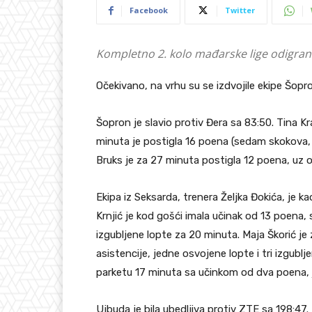
Facebook
Twitter
Kompletno 2. kolo mađarske lige odigrano
Očekivano, na vrhu su se izdvojile ekipe Šopro
Šopron je slavio protiv Đera sa 83:50. Tina Kr
minuta je postigla 16 poena (sedam skokova, 
Bruks je za 27 minuta postigla 12 poena, uz os
Ekipa iz Seksarda, trenera Željka Đokića, je k
Krnjić je kod gošći imala učinak od 13 poena,
izgubljene lopte za 20 minuta. Maja Škorić je
asistencije, jedne osvojene lopte i tri izgub
parketu 17 minuta sa učinkom od dva poena, j
Ujbuda je bila ubedljiva protiv ZTE sa 198:47