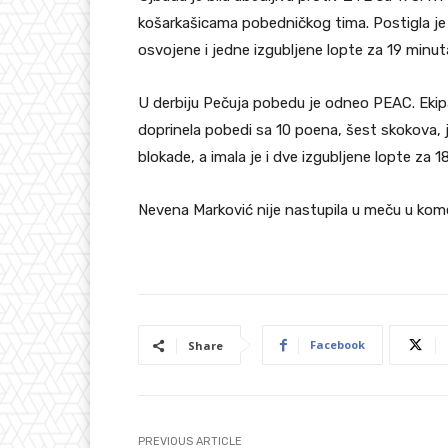
košarkašicama pobedničkog tima. Postigla je
osvojene i jedne izgubljene lopte za 19 minut
U derbiju Pečuja pobedu je odneo PEAC. Ekipa
doprinela pobedi sa 10 poena, šest skokova
blokade, a imala je i dve izgubljene lopte za 1
Nevena Marković nije nastupila u meču u kom
Facebook
Share
PREVIOUS ARTICLE