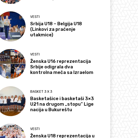
VESTI
Srbija U18 – Belgija U18
(Linkovi za praćenje
utakmice)
VESTI
Ženska U16 reprezentacija
Srbije odigrala dva
kontrolna meča sa Izraelom
BASKET 3 X 3
Basketašice i basketaši 3×3
U21 na drugom „stopu“ Lige
nacija u Bukureštu
VESTI
Ženska U18 reprezentacija u