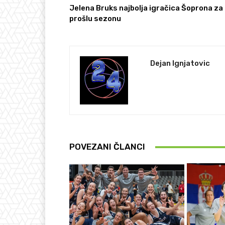
Jelena Bruks najbolja igračica Šoprona za
prošlu sezonu
Dejan Ignjatovic
POVEZANI ČLANCI