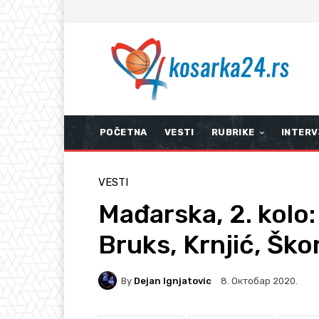
POČETNA
VESTI
RUBRIKE
INTERV
VESTI
Mađarska, 2. kolo:
Bruks, Krnjić, Ško
By
Dejan Ignjatovic
8. Октобар 2020.