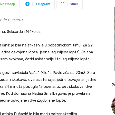
WhatsApp
Telegram
Viber
 je u sredu.
na, Seksarda i Miškolca.
ajišnik je bila najefikasnija u pobedničkom timu. Za 22
jedna osvojena lopta, jedna izgubljena lopta). Jelena
am skokova, četiri asistencije i tri izgubljene lopte.
ao gost savladala Vašaš Miloša Pavlovića sa 90:63. Sara
 sedam skokova, dve asistencije, jedne osvojene i jedne
P
 za 24 minuta postigla 12 poena, uz pet skokova, dve
ljene. Kod domaćina Nadija Smailbegović je provela na
edne osvojene i dve izgubljene lopte.
. Latinka Dušanić je bila među najzapaženijim