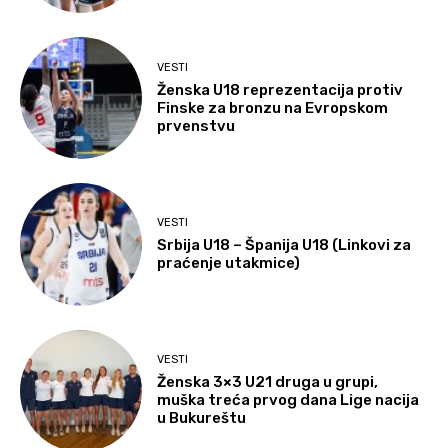
VESTI
Ženska U18 reprezentacija protiv
Finske za bronzu na Evropskom
prvenstvu
VESTI
Srbija U18 – Španija U18 (Linkovi za
praćenje utakmice)
VESTI
Ženska 3×3 U21 druga u grupi,
muška treća prvog dana Lige nacija
u Bukureštu