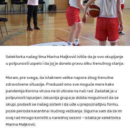
Selektorka našeg tima Marina Maljković ističe da je ovo okupljanje
u potpunosti uspelo i da joj je donelo pravu sliku trenutnog stanja.
Moram, pre svega, da istaknem velike napore zbog trenutne
zdravstvene situacije. Preduzeli smo sve moguće mere kako
pandemija Korona virusa ne bi uticala na naš rad. Zadatak je u
potpunosti ispunjen. Iskusnija grupa je dobila mogućnost da se
okupi, podseti se našeg sistem i da uđe u prepoznatljivu formu,
posle perioda karantina i kućnog vežbanja. Sigurna sam da će im
ovaj rad mnogo koristiti u narednoj sezoni – istakla je selektorka
Marina Maljković.