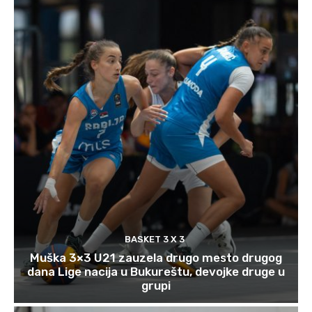
BASKET 3 X 3
Muška 3×3 U21 zauzela drugo mesto drugog
dana Lige nacija u Bukureštu, devojke druge u
grupi