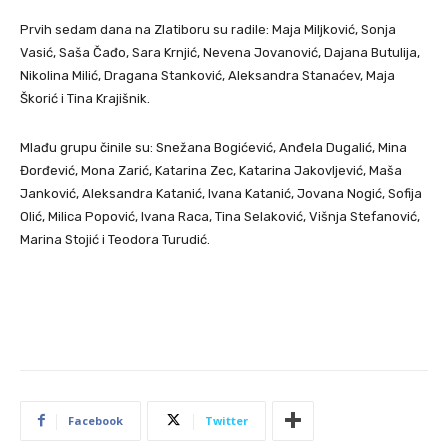
Prvih sedam dana na Zlatiboru su radile: Maja Miljković, Sonja
Vasić, Saša Čađo, Sara Krnjić, Nevena Jovanović, Dajana Butulija,
Nikolina Milić, Dragana Stanković, Aleksandra Stanaćev, Maja
Škorić i Tina Krajišnik.
Mlađu grupu činile su: Snežana Bogićević, Anđela Dugalić, Mina
Đorđević, Mona Zarić, Katarina Zec, Katarina Jakovljević, Maša
Janković, Aleksandra Katanić, Ivana Katanić, Jovana Nogić, Sofija
Olić, Milica Popović, Ivana Raca, Tina Selaković, Višnja Stefanović,
Marina Stojić i Teodora Turudić.
Facebook
Twitter