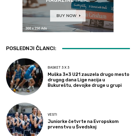
POSLEDNJI ČLANCI:
BASKET 3 X 3
Muška 3×3 U21 zauzela drugo mesto
drugog dana Lige nacija u
Bukureštu, devojke druge u grupi
VESTI
Juniorke četvrte na Evropskom
prvenstvu u Švedskoj