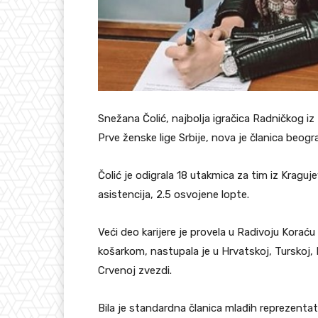
Snežana Čolić, najbolja igračica Radničkog iz K
Prve ženske lige Srbije, nova je članica beogr
Čolić je odigrala 18 utakmica za tim iz Kragu
asistencija, 2.5 osvojene lopte.
Veći deo karijere je provela u Radivoju Kora
košarkom, nastupala je u Hrvatskoj, Turskoj, 
Crvenoj zvezdi.
Bila je standardna članica mlađih reprezentati