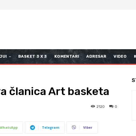
JUI
BASKET 3 X 3
KOMENTARI
ADRESAR
VIDEO
S
a članica Art basketa
2120
0
WhatsApp
Telegram
Viber