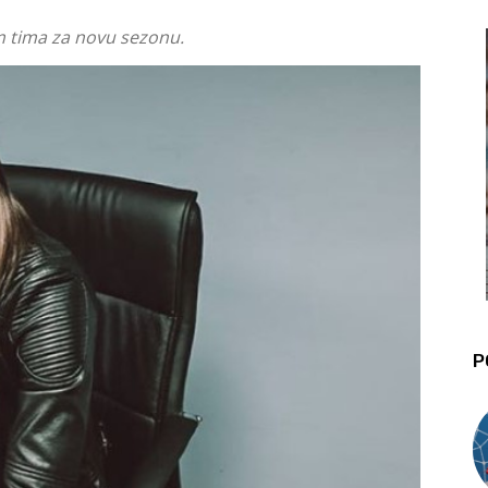
m tima za novu sezonu.
P