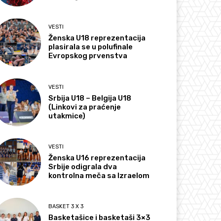
VESTI
Ženska U18 reprezentacija
plasirala se u polufinale
Evropskog prvenstva
VESTI
Srbija U18 – Belgija U18
(Linkovi za praćenje
utakmice)
VESTI
Ženska U16 reprezentacija
Srbije odigrala dva
kontrolna meča sa Izraelom
BASKET 3 X 3
Basketašice i basketaši 3×3