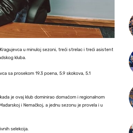
ragujevca u minuloj sezoni, treći strelac i treći asistent
adskog kluba.
jevca sa prosekom 19.3 poena, 5.9 skokova, 5.1
ću kada je ovaj klub dominirao domaćom i regionalnom
Mađarskoj i Nemačkoj, a jednu sezonu je provela i u
vnih selekcija.