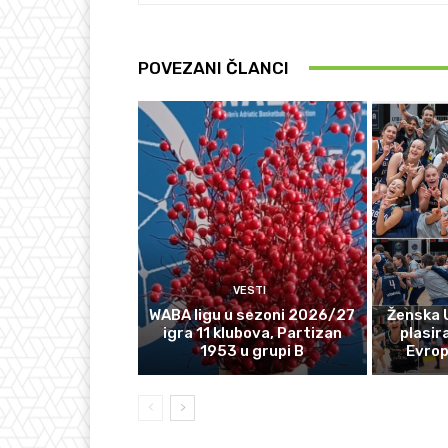
POVEZANI ČLANCI
VESTI
WABA ligu u sezoni 2026/27
Ženska 
igra 11 klubova, Partizan
plasir
1953 u grupi B
Evro