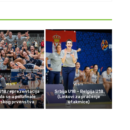
VESTI
VESTI
U18 reprezentacija
Srbija U18 – Belgija U18
ala se u polufinale
(Linkovi za praćenje
pskog prvenstva
utakmice)