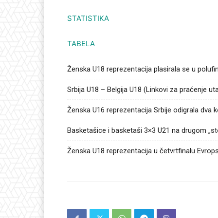
STATISTIKA
TABELA
Ženska U18 reprezentacija plasirala se u poluf
Srbija U18 – Belgija U18 (Linkovi za praćenje u
Ženska U16 reprezentacija Srbije odigrala dva
Basketašice i basketaši 3×3 U21 na drugom „st
Ženska U18 reprezentacija u četvrtfinalu Evrop