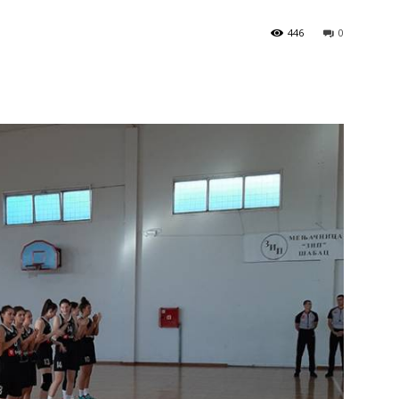
446
0