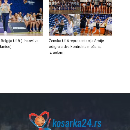
 Belgija U18 (Linkovi za
Ženska U16 reprezentacija Srbije
akmice)
odigrala dva kontrolna meča sa
Izraelom