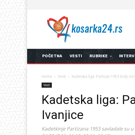
POČETNA
VESTI
RUBRIKE
INTERV
Home
Vesti
Kadetska liga: Partizan 1953 bolji od 
Vesti
Kadetska liga: Pa
Ivanjice
Kadetkinje Partizana 1953 savladale su u