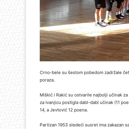
Crno-bele su šestom pobedom zadržale četv
poraza.
Miškić i Rakić su ostvarile najbolji učinak z
za Ivanjicu postigla dabl-dabl učinak (11 po
14, a Jevtović 12 poena.
Partizan 1953 sledeći susret ima zakazan sa 