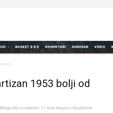
JUI
BASKET 3 X 3
KOMENTARI
ADRESAR
VIDEO
Ivanjice
rtizan 1953 bolji od
 Beogradu u utakmici 11. kola Ivanjicu rezultatom