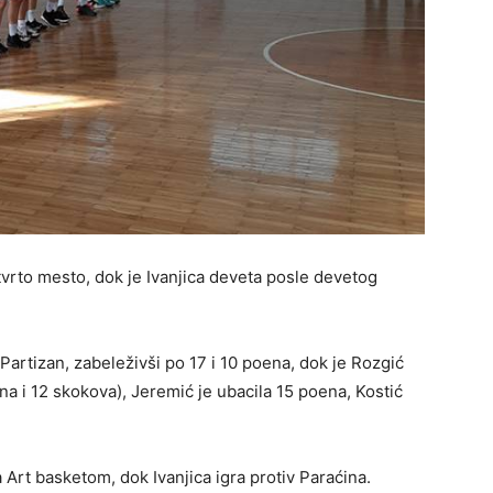
rto mesto, dok je Ivanjica deveta posle devetog
a Partizan, zabeleživši po 17 i 10 poena, dok je Rozgić
ena i 12 skokova), Jeremić je ubacila 15 poena, Kostić
Art basketom, dok Ivanjica igra protiv Paraćina.