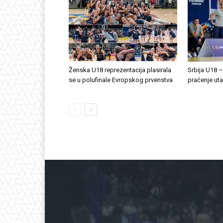
Ženska U18 reprezentacija plasirala
Srbija U18 –
se u polufinale Evropskog prvenstva
praćenje ut