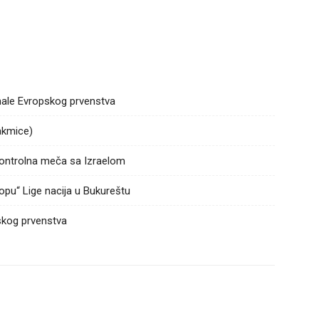
inale Evropskog prvenstva
takmice)
 kontrolna meča sa Izraelom
opu“ Lige nacija u Bukureštu
skog prvenstva