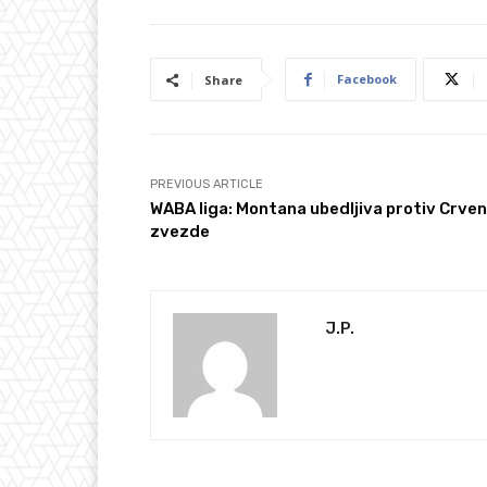
Facebook
Share
PREVIOUS ARTICLE
WABA liga: Montana ubedljiva protiv Crve
zvezde
J.P.