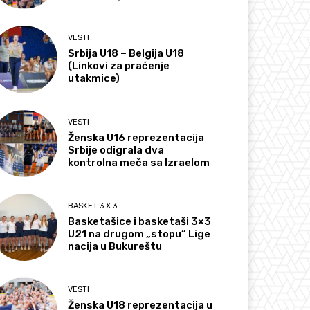
VESTI
Srbija U18 – Belgija U18
(Linkovi za praćenje
utakmice)
VESTI
Ženska U16 reprezentacija
Srbije odigrala dva
kontrolna meča sa Izraelom
BASKET 3 X 3
Basketašice i basketaši 3×3
U21 na drugom „stopu“ Lige
nacija u Bukureštu
VESTI
Ženska U18 reprezentacija u