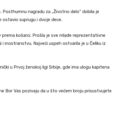
e. Posthumnu nagradu za „Životno delo“ dobila je
e ostavio suprugu i dvoje dece.
v prema košarci. Prošla je sve mlađe reprezentativne
i i inostranstvu. Najveći uspeh ostvarila je u Čeliku iz
čki u Prvoj ženskoj ligi Srbije, gde ima ulogu kapitena
ine Bor Vas pozivaju da u što većem broju prisustvujete