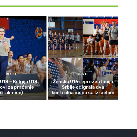
VESTI
VESTI
 U18 – Belgija U18
Ženska U16 reprezentacija
kovi za praćenje
Srbije odigrala dva
utakmice)
kontrolna meča sa Izraelom