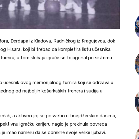
ora, Đerdapa iz Kladova, Radničkog iz Kragujevca, dok
g Hisara, koji bi trebao da kompletira listu učesnika.
rniru, u tom slučaju igraće se trijagonal po sistemu
o učesnik ovog memorijalnog turnira koji se održava u
ednog od najboljih košarkaških trenera i sudija u
dečak, a aktivno joj se posvetio u tinejdžerskim danima,
ektivnu igračku karijeru naglo je prekinula povreda
ije imao nameru da se odrekne svoje velike ljubavi.