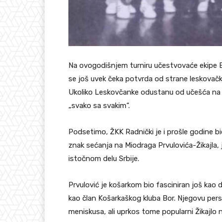
Na ovogodišnjem turniru učestvovaće ekipe B
se još uvek čeka potvrda od strane leskovačko
Ukoliko Leskovčanke odustanu od učešća na tu
„svako sa svakim“.
Podsetimo, ŽKK Radnički je i prošle godine bi
znak sećanja na Miodraga Prvulovića-Žikajla, j
istočnom delu Srbije.
Prvulović je košarkom bio fasciniran još kao 
kao član Košarkaškog kluba Bor. Njegovu persp
meniskusa, ali uprkos tome popularni Žikajlo n