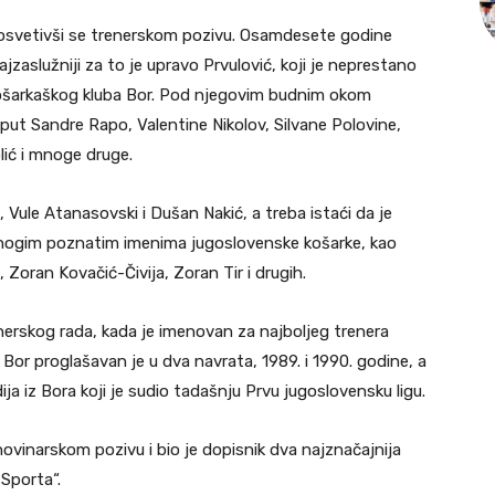
 posvetivši se trenerskom pozivu. Osamdesete godine
zaslužniji za to je upravo Prvulović, koji je neprestano
ošarkaškog kluba Bor. Pod njegovim budnim okom
put Sandre Rapo, Valentine Nikolov, Silvane Polovine,
lić i mnoge druge.
Vule Atanasovski i Dušan Nakić, a treba istaći da je
 mnogim poznatim imenima jugoslovenske košarke, kao
 Zoran Kovačić-Čivija, Zoran Tir i drugih.
erskog rada, kada je imenovan za najboljeg trenera
 Bor proglašavan je u dva navrata, 1989. i 1990. godine, a
ija iz Bora koji je sudio tadašnju Prvu jugoslovensku ligu.
ovinarskom pozivu i bio je dopisnik dva najznačajnija
„Sporta“.