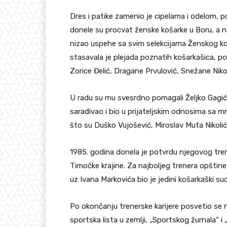
Dres i patike zamenio je cipelama i odelom,
donele su procvat ženske košarke u Boru, a naj
nizao uspehe sa svim selekcijama Ženskog k
stasavala je plejada poznatih košarkašica, po
Zorice Đelić, Dragane Prvulović, Snežane Niko
U radu su mu svesrdno pomagali Željko Gagić, 
sarađivao i bio u prijateljskim odnosima sa
što su Duško Vujošević, Miroslav Muta Nikolić,
1985. godina donela je potvrdu njegovog tren
Timočke krajine. Za najboljeg trenera opštine
uz Ivana Markovića bio je jedini košarkaški sud
Po okončanju trenerske karijere posvetio se n
sportska lista u zemlji, „Sportskog žurnala“ i 