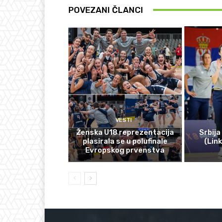
POVEZANI ČLANCI
VESTI
Ženska U18 reprezentacija
Srbija
plasirala se u polufinale
(Lin
Evropskog prvenstva