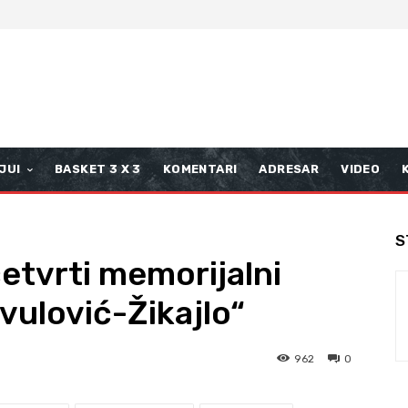
JUI
BASKET 3 X 3
KOMENTARI
ADRESAR
VIDEO
S
etvrti memorijalni
vulović-Žikajlo“
962
0