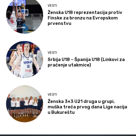
VESTI
Ženska U18 reprezentacija protiv
Finske za bronzu na Evropskom
prvenstvu
VESTI
Srbija U18 – Španija U18 (Linkovi za
praćenje utakmice)
VESTI
Ženska 3×3 U21 druga u grupi,
muška treća prvog dana Lige nacija
u Bukureštu