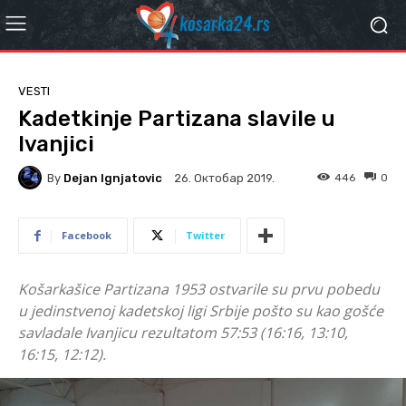
VESTI
Kadetkinje Partizana slavile u
Ivanjici
By
Dejan Ignjatovic
446
0
26. Октобар 2019.
Facebook
Twitter
Košarkašice Partizana 1953 ostvarile su prvu pobedu
u jedinstvenoj kadetskoj ligi Srbije pošto su kao gošće
savladale Ivanjicu rezultatom 57:53 (16:16, 13:10,
16:15, 12:12).