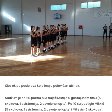
Obe ekipe posle dva kola imaju polovičan učinak.
Sudžum je sa 20 poena bila najefikasnija u gostujućem timu (5
skokova, 1 asistencija, 2 osvojene lopte). Po 10 su postigle Miškić
(5 skokova, 1 asistencija, 2 osvojene lopte) i Miljević (6 skokova).