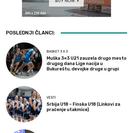
POSLEDNJI ČLANCI:
BASKET 3 X 3
Muška 3×3 U21 zauzela drugo mesto
drugog dana Lige nacija u
Bukureštu, devojke druge u grupi
VESTI
Srbija U18 – Finska U18 (Linkovi za
praćenje utakmice)