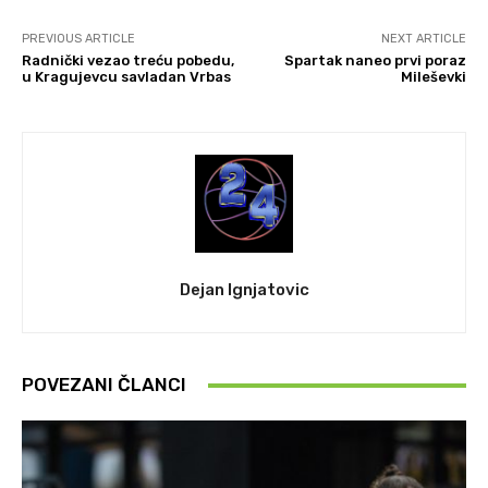
PREVIOUS ARTICLE
NEXT ARTICLE
Radnički vezao treću pobedu,
Spartak naneo prvi poraz
u Kragujevcu savladan Vrbas
Mileševki
Dejan Ignjatovic
POVEZANI ČLANCI