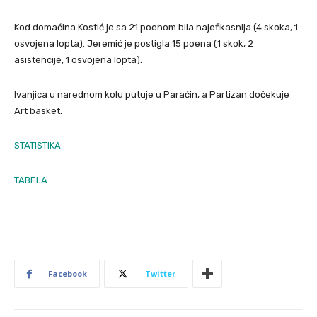
Kod domaćina Kostić je sa 21 poenom bila najefikasnija (4 skoka, 1
osvojena lopta). Jeremić je postigla 15 poena (1 skok, 2
asistencije, 1 osvojena lopta).
Ivanjica u narednom kolu putuje u Paraćin, a Partizan dočekuje
Art basket.
STATISTIKA
TABELA
Facebook
Twitter