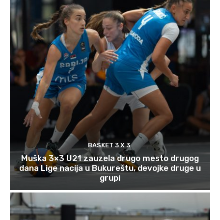
BASKET 3 X 3
Muška 3×3 U21 zauzela drugo mesto drugog
dana Lige nacija u Bukureštu, devojke druge u
grupi