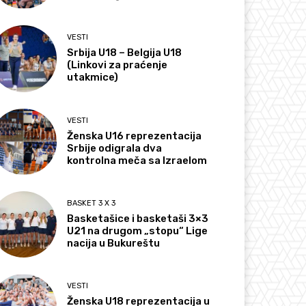
VESTI
Srbija U18 – Belgija U18
(Linkovi za praćenje
utakmice)
VESTI
Ženska U16 reprezentacija
Srbije odigrala dva
kontrolna meča sa Izraelom
BASKET 3 X 3
Basketašice i basketaši 3×3
U21 na drugom „stopu“ Lige
nacija u Bukureštu
VESTI
Ženska U18 reprezentacija u