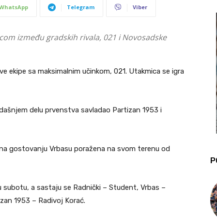
WhatsApp
Telegram
Viber
micom između gradskih rivala, 021 i Novosadske
 dve ekipe sa maksimalnim učinkom, 021. Utakmica se igra
dašnjem delu prvenstva savladao Partizan 1953 i
a na gostovanju Vrbasu poražena na svom terenu od
P
 u subotu, a sastaju se Radnički – Student, Vrbas –
izan 1953 – Radivoj Korać.