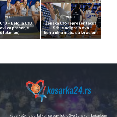
VESTI
VESTI
 U18 – Belgija U18
Ženska U16 reprezentacija
kovi za praćenje
Srbije odigrala dva
utakmice)
kontrolna meča sa Izraelom
kosarka24 je portal koji se bavi isključivo ženskom košarkom