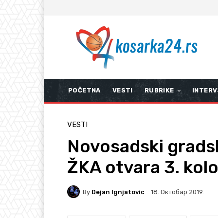
POČETNA
VESTI
RUBRIKE
INTERV
VESTI
Novosadski gradsk
ŽKA otvara 3. kolo
By
Dejan Ignjatovic
18. Октобар 2019.