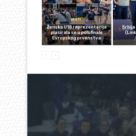
VESTI
Ženska U18 reprezentacija
Srbija
plasirala se u polufinale
(Lin
Evropskog prvenstva