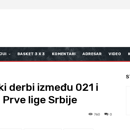
JUI
BASKET 3 X 3
KOMENTARI
ADRESAR
VIDEO
S
i derbi između 021 i
 Prve lige Srbije
760
0