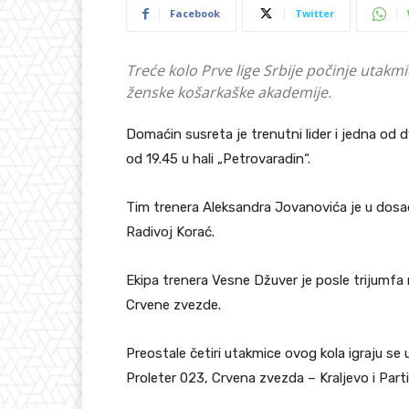
Facebook
Twitter
Treće kolo Prve lige Srbije počinje utak
ženske košarkaške akademije.
Domaćin susreta je trenutni lider i jedna od
od 19.45 u hali „Petrovaradin“.
Tim trenera Aleksandra Jovanovića je u dosa
Radivoj Korać.
Ekipa trenera Vesne Džuver je posle trijumf
Crvene zvezde.
Preostale četiri utakmice ovog kola igraju se
Proleter 023, Crvena zvezda – Kraljevo i Part