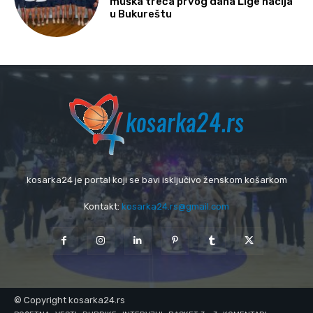
muška treća prvog dana Lige nacija
u Bukureštu
kosarka24 je portal koji se bavi isključivo ženskom košarkom
Kontakt:
kosarka24.rs@gmail.com
© Copyright kosarka24.rs