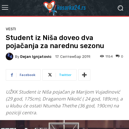
VESTI
Student iz Niša doveo dva
pojačanja za narednu sezonu
By
Dejan Ignjatovic
1154
0
17. Септембар 2019.
Facebook
Twitter
UŽKK Student iz Niša pojačan je Marijom Vujadinović
(29 god, 175cm), Draganom Nikolić ( 24 god, 189cm), a
u klubu će ostati Ntumba Thethe (36 god, 190cm) na
poziciji centra.