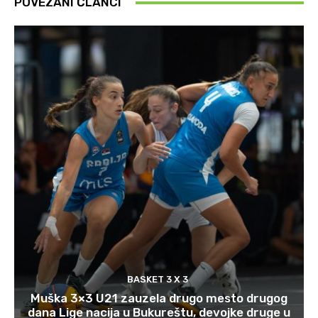
POVEZANI ČLANCI
BASKET 3 X 3
Muška 3×3 U21 zauzela drugo mesto drugog
dana Lige nacija u Bukureštu, devojke druge u