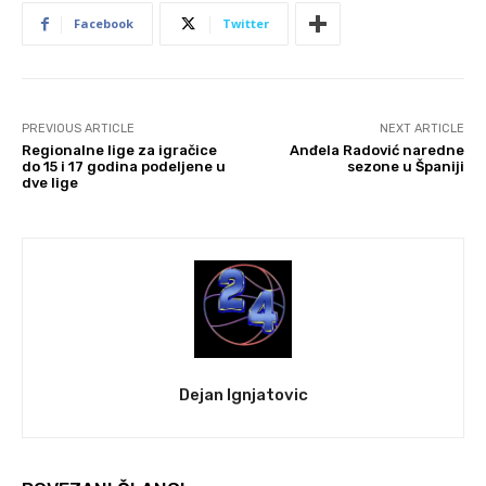
Facebook
Twitter
PREVIOUS ARTICLE
NEXT ARTICLE
Regionalne lige za igračice
Anđela Radović naredne
do 15 i 17 godina podeljene u
sezone u Španiji
dve lige
Dejan Ignjatovic