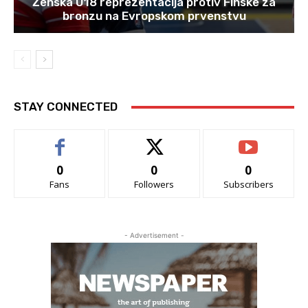
Ženska U18 reprezentacija protiv Finske za
bronzu na Evropskom prvenstvu
STAY CONNECTED
0
0
0
Fans
Followers
Subscribers
- Advertisement -