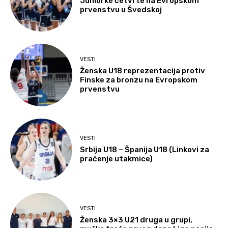
Juniorke četvrte na Evropskom
prvenstvu u Švedskoj
VESTI
Ženska U18 reprezentacija protiv
Finske za bronzu na Evropskom
prvenstvu
VESTI
Srbija U18 – Španija U18 (Linkovi za
praćenje utakmice)
VESTI
Ženska 3×3 U21 druga u grupi,