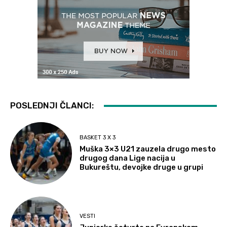
POSLEDNJI ČLANCI:
BASKET 3 X 3
Muška 3×3 U21 zauzela drugo mesto
drugog dana Lige nacija u
Bukureštu, devojke druge u grupi
VESTI