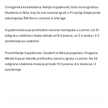
Crnogorska košarkašica, Marija Vujadinović, biće nova igračica
Studenta iz Niša, koji će ove sezone igrati u Prvoj ligi Srbije posle
odustajanja ŽKK Bora i Loznice iz iste lige.
Vujadinovićeva je prethodne sezone nastupala u Loznici i za 21
odigranu utakmicu imala učinak od 8.4 poena, uz 3.2 skoka i 2.3
asistencije po utakmici.
Pored Marije Vujadinović, Student iz Niša je pojačala i Dragana
NIkolić koja je takođe prethodnu sezonu igrala u Loznici. Na 22
odigrane utakmice imala je prosek 13.5 poena, 4.6 skokova i 2
asistencije.