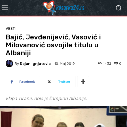
VESTI
Bajić, Jevđenijević, Vasović i
Milovanović osvojile titulu u
Albaniji
By
Dejan Ignjatovic
1432
0
10. Мај 2019.
Facebook
Twitter
Ekipa Tirane, novi je šampion Albanije.