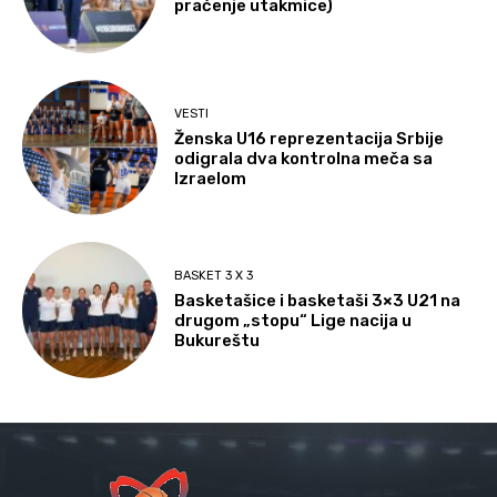
praćenje utakmice)
VESTI
Ženska U16 reprezentacija Srbije
odigrala dva kontrolna meča sa
Izraelom
BASKET 3 X 3
Basketašice i basketaši 3×3 U21 na
drugom „stopu“ Lige nacija u
Bukureštu